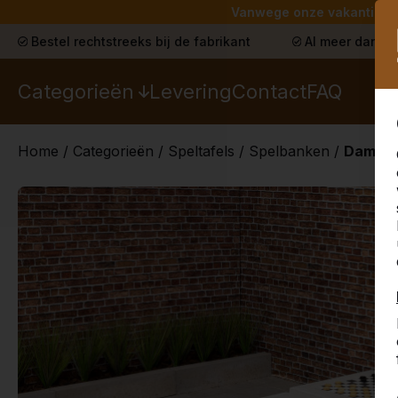
Vanwege onze vakantie lev
Bestel rechtstreeks bij de fabrikant
Al meer dan 30
Categorieën
Levering
Contact
FAQ
Home
/
Categorieën
/
Speltafels
/
Spelbanken
/
Damban