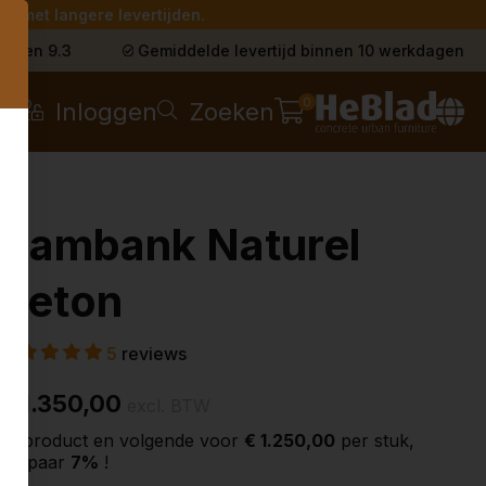
g met langere levertijden.
s
t een 9.3
Gemiddelde levertijd binnen 10 werkdagen
0
Inloggen
Zoeken
Dambank Naturel
Beton
5
reviews
€ 1.350,00
excl. BTW
2e product en volgende voor
€ 1.250,00
per stuk,
bespaar
7%
!