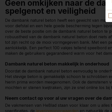
Geen omkijken naar de dam
spelgenot en veiligheid
De dambank naturel beton heeft een gewicht van maar l
voor diefstal en een hele goede bescherming tegen bij
over de beste positie om de dambank naturel beton te p
robuustheid van de dambank naturel beton doet niets a
tot zijn recht op de mooi vormgegeven bank. Met een p
aanlokkelijk. Een perfect 100 vakjes tellend speelbord 
maken de gebruikers gegarandeerd warm voor het dams
Dambank naturel beton makkelijk in onderhoud
Doordat de dambank naturel beton eenvoudig te onderho
Het stevige beton is gemakkelijk schoon te schrobben e
hierin prima worden meegenomen. Ook de damstenen va
mochten er stenen kwijtraken, zijn ze snel online los bij t
Neem contact op voor al uw vragen over de dam
De vakmensen van HeBlad staan voor klaar om u alles t
specificaties, de
leveringsvoorwaarden
en natuurlijk de