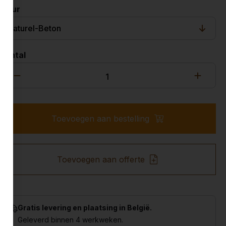
Kleur
Aantal
Toevoegen aan bestelling
Toevoegen aan offerte
Gratis levering en plaatsing in België.
Geleverd binnen 4 werkweken.