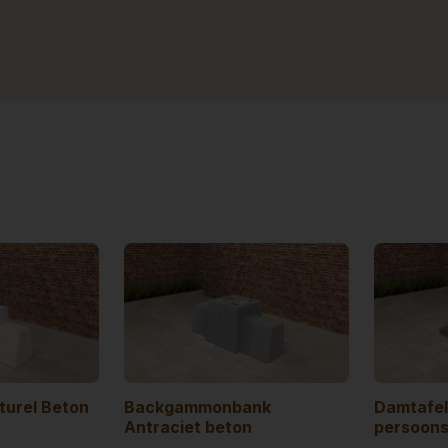
urel Beton
Backgammonbank
Damtafel
Antraciet beton
persoon