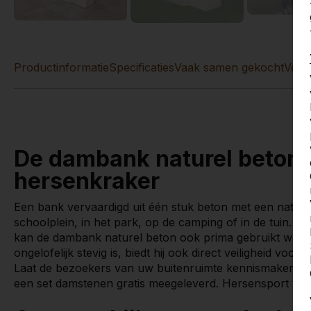
Productinformatie
Specificaties
Vaak samen gekocht
Verg
De dambank naturel beton i
hersenkraker
Een bank vervaardigd uit één stuk beton met een natuurli
schoolplein, in het park, op de camping of in de tuin. O
kan de dambank naturel beton ook prima gebruikt worde
ongelofelijk stevig is, biedt hij ook direct veiligheid v
Laat de bezoekers van uw buitenruimte kennismaken met
een set damstenen gratis meegeleverd. Hersensport voor i