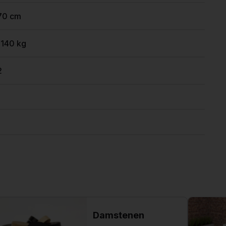
70 cm
1140 kg
2
Damstenen