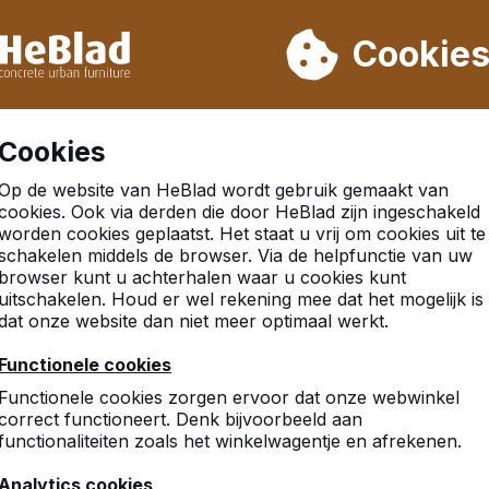
eren wij niet van week 31 t/m week 33. Houdt u daarom rekenin
Cookie
.000 producten verkocht
Klanten beoordelen HeBlad me
Cookies
k Naturel Beton
Op de website van HeBlad wordt gebruik gemaakt van
cookies. Ook via derden die door HeBlad zijn ingeschakeld
worden cookies geplaatst. Het staat u vrij om cookies uit te
schakelen middels de browser. Via de helpfunctie van uw
browser kunt u achterhalen waar u cookies kunt
uitschakelen. Houd er wel rekening mee dat het mogelijk is
dat onze website dan niet meer optimaal werkt.
Functionele cookies
Functionele cookies zorgen ervoor dat onze webwinkel
correct functioneert. Denk bijvoorbeeld aan
functionaliteiten zoals het winkelwagentje en afrekenen.
Analytics cookies