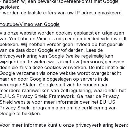
- hebben wij een bewerkersovereenkomst met Google
gesloten;
- worden de laatste cijfers van uw IP-adres gemaskeerd.
Youtube/Vimeo van Google
elijkbare producten
Via onze website worden cookies geplaatst en uitgelezen
van YouTube en Vimeo, zodra een embedded video wordt
bekeken. Wij hebben verder geen invloed op het gebruik
van de data door Google en/of derden. Lees de
privacyverklaring van Google (welke regelmatig kan
wijzigen) om te weten wat zij met uw (persoons)gegevens
s een veilige
doen die zij via deze cookies verwerken. De informatie die
Google verzamelt via onze website wordt overgebracht
naar en door Google opgeslagen op servers in de
Verenigde Staten. Google stelt zich te houden aan
jke uitstraling. Een sterk en strak item voor op het
meerdere raamwerken van zelfregulering, waaronder het
mdat het speelbord geïntegreerd is in het bovenblad,
EU-US Privacy Shield Framework. Ga naar de Privacy
n als een tafel met zitjes. Doordat de dambank
Shield website voor meer informatie over het EU-US
oor het gebouw waarvoor de dambank geplaatst wordt.
Privacy Shield-programma en om de certificering van
 het damspel. Bij elke dambank naturel beton wordt
Google te bekijken.
edere generatie, heerlijk in de buitenlucht.
Voor meer informatie kunt u onze privacyverklaring lezen: