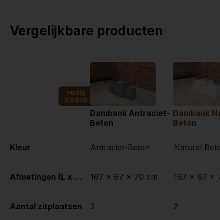
Vergelijkbare producten
Huidig
product
Dambank Antraciet-
Dambank Na
Beton
Beton
Kleur
Antraciet-Beton
Naturel Bet
Afmetingen (L x B x H)
167 x 67 x 70 cm
167 x 67 x
Aantal zitplaatsen
2
2