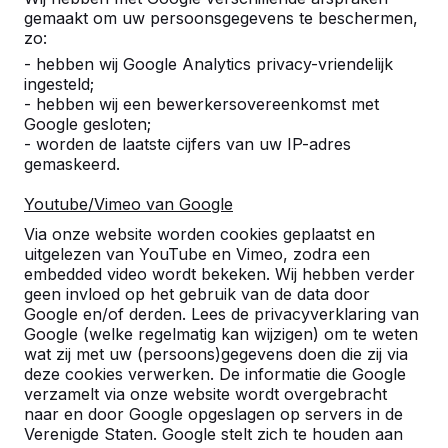
gemaakt om uw persoonsgegevens te beschermen,
Aantal
zo:
- hebben wij Google Analytics privacy-vriendelijk
ingesteld;
- hebben wij een bewerkersovereenkomst met
Google gesloten;
- worden de laatste cijfers van uw IP-adres
Toevoegen aan bestelling
gemaskeerd.
Youtube/Vimeo van Google
Via onze website worden cookies geplaatst en
Toevoegen aan offerte
uitgelezen van YouTube en Vimeo, zodra een
embedded video wordt bekeken. Wij hebben verder
geen invloed op het gebruik van de data door
Google en/of derden. Lees de privacyverklaring van
Google (welke regelmatig kan wijzigen) om te weten
Gratis levering en plaatsing in België.
wat zij met uw (persoons)gegevens doen die zij via
Geleverd binnen 4 werkweken.
deze cookies verwerken. De informatie die Google
Hoe werkt de levering?
Bekijk video
verzamelt via onze website wordt overgebracht
naar en door Google opgeslagen op servers in de
Verenigde Staten. Google stelt zich te houden aan