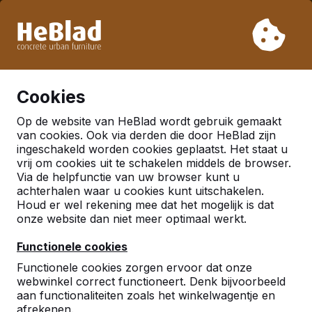
Vanwege onze vakantie leveren wij niet van week 31 t/m
week 33. Houdt u daarom rekening met langere levertijden.
Al meer dan 30.000 producten verkocht
0
Cookies
Op de website van HeBlad wordt gebruik gemaakt
Spelbanken
van cookies. Ook via derden die door HeBlad zijn
ingeschakeld worden cookies geplaatst. Het staat u
vrij om cookies uit te schakelen middels de browser.
Via de helpfunctie van uw browser kunt u
achterhalen waar u cookies kunt uitschakelen.
Houd er wel rekening mee dat het mogelijk is dat
onze website dan niet meer optimaal werkt.
Functionele cookies
Functionele cookies zorgen ervoor dat onze
webwinkel correct functioneert. Denk bijvoorbeeld
aan functionaliteiten zoals het winkelwagentje en
afrekenen.