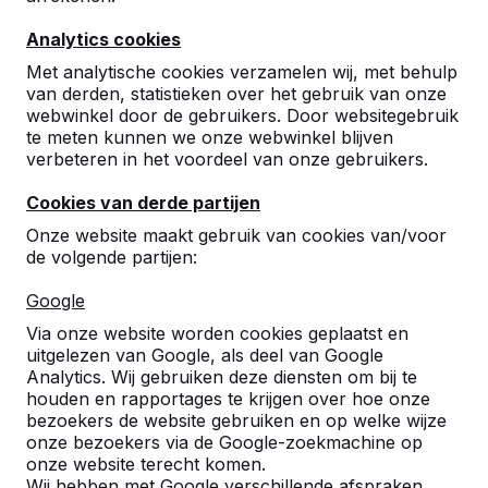
Analytics cookies
Met analytische cookies verzamelen wij, met behulp
van derden, statistieken over het gebruik van onze
webwinkel door de gebruikers. Door websitegebruik
te meten kunnen we onze webwinkel blijven
verbeteren in het voordeel van onze gebruikers.
Dambank Antraciet-
Cookies van derde partijen
Beton
Onze website maakt gebruik van cookies van/voor
de volgende partijen:
10
reviews
Google
€ 1.425,00
excl. BTW
Via onze website worden cookies geplaatst en
uitgelezen van Google, als deel van Google
2e product en volgende voor
€ 1.325,00
per stuk,
Analytics. Wij gebruiken deze diensten om bij te
bespaar
7%
!
houden en rapportages te krijgen over hoe onze
bezoekers de website gebruiken en op welke wijze
Kleur
onze bezoekers via de Google-zoekmachine op
onze website terecht komen.
Wij hebben met Google verschillende afspraken