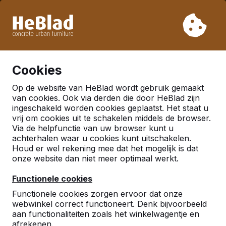
Vanwege onze vakantie leveren wij niet van week 31 t/m
week 33. Houdt u daarom rekening met langere levertijden.
Al meer dan 30.000 producten verkocht
0
Cookies
Op de website van HeBlad wordt gebruik gemaakt
Accessoires
van cookies. Ook via derden die door HeBlad zijn
ingeschakeld worden cookies geplaatst. Het staat u
Picknicksets
vrij om cookies uit te schakelen middels de browser.
Via de helpfunctie van uw browser kunt u
achterhalen waar u cookies kunt uitschakelen.
Houd er wel rekening mee dat het mogelijk is dat
onze website dan niet meer optimaal werkt.
Functionele cookies
Functionele cookies zorgen ervoor dat onze
webwinkel correct functioneert. Denk bijvoorbeeld
aan functionaliteiten zoals het winkelwagentje en
afrekenen.