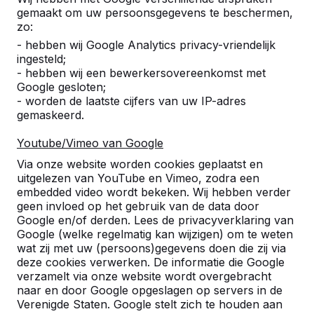
gemaakt om uw persoonsgegevens te beschermen,
zo:
- hebben wij Google Analytics privacy-vriendelijk
ingesteld;
- hebben wij een bewerkersovereenkomst met
Google gesloten;
- worden de laatste cijfers van uw IP-adres
gemaskeerd.
Set ovale planken
€ 170,00
excl. BTW
Youtube/Vimeo van Google
Via onze website worden cookies geplaatst en
uitgelezen van YouTube en Vimeo, zodra een
Product bekijken
embedded video wordt bekeken. Wij hebben verder
geen invloed op het gebruik van de data door
Google en/of derden. Lees de privacyverklaring van
Google (welke regelmatig kan wijzigen) om te weten
wat zij met uw (persoons)gegevens doen die zij via
deze cookies verwerken. De informatie die Google
verzamelt via onze website wordt overgebracht
naar en door Google opgeslagen op servers in de
Verenigde Staten. Google stelt zich te houden aan