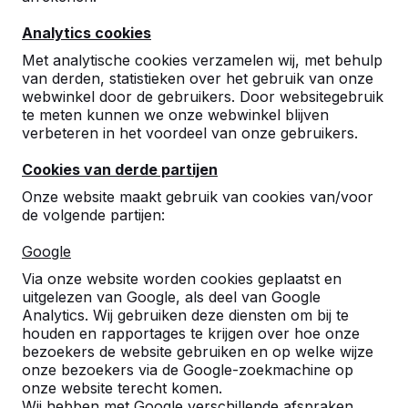
Analytics cookies
Met analytische cookies verzamelen wij, met behulp
van derden, statistieken over het gebruik van onze
webwinkel door de gebruikers. Door websitegebruik
te meten kunnen we onze webwinkel blijven
TÜV Certificaat
Onderhoud en Reparatie
verbeteren in het voordeel van onze gebruikers.
Cookies van derde partijen
Onze website maakt gebruik van cookies van/voor
de volgende partijen:
Google
Via onze website worden cookies geplaatst en
uitgelezen van Google, als deel van Google
Analytics. Wij gebruiken deze diensten om bij te
houden en rapportages te krijgen over hoe onze
Brochure
Digitale Productmap
bezoekers de website gebruiken en op welke wijze
onze bezoekers via de Google-zoekmachine op
onze website terecht komen.
Wij hebben met Google verschillende afspraken