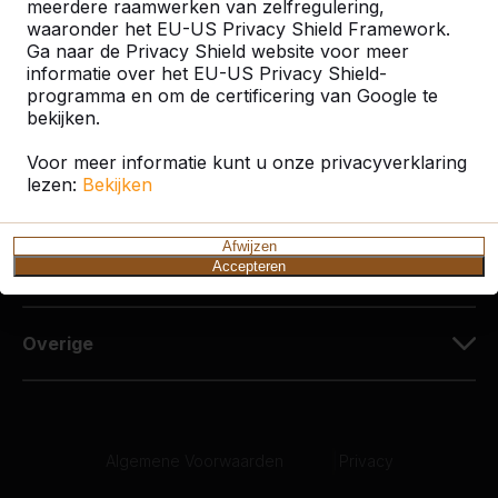
meerdere raamwerken van zelfregulering,
03 808 1759
waaronder het EU-US Privacy Shield Framework.
info@heblad.be
Ga naar de Privacy Shield website voor meer
informatie over het EU-US Privacy Shield-
programma en om de certificering van Google te
bekijken.
Voor meer informatie kunt u onze privacyverklaring
lezen:
Bekijken
Klantenservice
Afwijzen
Accepteren
Categorieën
Overige
Algemene Voorwaarden
|
Privacy