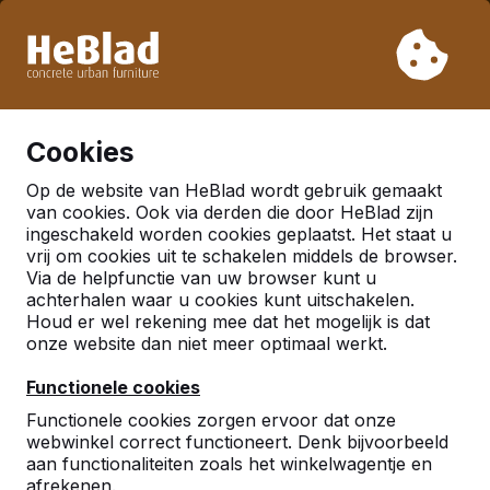
Vanwege onze vakantie leveren wij niet van week 31 t/m
week 33. Houdt u daarom rekening met langere levertijden.
Al meer dan 30.000 producten verkocht
0
Cookies
Op de website van HeBlad wordt gebruik gemaakt
van cookies. Ook via derden die door HeBlad zijn
Downloads
ingeschakeld worden cookies geplaatst. Het staat u
vrij om cookies uit te schakelen middels de browser.
Via de helpfunctie van uw browser kunt u
Hieronder vindt u onze downloads.
achterhalen waar u cookies kunt uitschakelen.
Houd er wel rekening mee dat het mogelijk is dat
onze website dan niet meer optimaal werkt.
Downloads
Functionele cookies
Functionele cookies zorgen ervoor dat onze
webwinkel correct functioneert. Denk bijvoorbeeld
aan functionaliteiten zoals het winkelwagentje en
afrekenen.