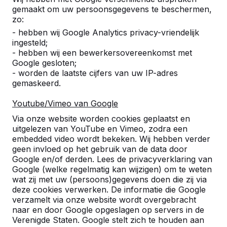
gemaakt om uw persoonsgegevens te beschermen,
zo:
- hebben wij Google Analytics privacy-vriendelijk
ingesteld;
- hebben wij een bewerkersovereenkomst met
Google gesloten;
- worden de laatste cijfers van uw IP-adres
gemaskeerd.
Productprijzen
Tuv Bestanden
Youtube/Vimeo van Google
Via onze website worden cookies geplaatst en
uitgelezen van YouTube en Vimeo, zodra een
embedded video wordt bekeken. Wij hebben verder
geen invloed op het gebruik van de data door
Contact
Google en/of derden. Lees de privacyverklaring van
Google (welke regelmatig kan wijzigen) om te weten
HeBlad België
wat zij met uw (persoons)gegevens doen die zij via
Lange Lozanastraat 142
deze cookies verwerken. De informatie die Google
verzamelt via onze website wordt overgebracht
2018 Antwerpen
naar en door Google opgeslagen op servers in de
België
Verenigde Staten. Google stelt zich te houden aan