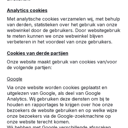
Analytics cookies
Met analytische cookies verzamelen wij, met behulp
van derden, statistieken over het gebruik van onze
webwinkel door de gebruikers. Door websitegebruik
te meten kunnen we onze webwinkel blijven
verbeteren in het voordeel van onze gebruikers.
Cookies van derde partijen
Picknickset DeLuxe Ovaal
Onze website maakt gebruik van cookies van/voor
de volgende partijen:
50
reviews
Google
€ 1.950,00
excl. BTW
Via onze website worden cookies geplaatst en
2e product en volgende voor
€ 1.850,00
per stuk,
uitgelezen van Google, als deel van Google
bespaar
5%
!
Analytics. Wij gebruiken deze diensten om bij te
houden en rapportages te krijgen over hoe onze
Kleur
bezoekers de website gebruiken en op welke wijze
onze bezoekers via de Google-zoekmachine op
onze website terecht komen.
Wij hebben met Google verschillende afspraken