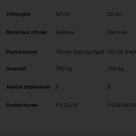
Zithoogte
50 cm
50 cm
Materiaal zitvlak
Bamboe
Bamboe
Pootafstand
110 cm (hart op hart)
110 cm (hart
Gewicht
750 kg
750 kg
Aantal zitplaatsen
8
8
Productcode
PS.DL.OV
PS.DLAB.O