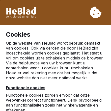
Vanwege onze vakantie leveren wij niet van week 31 t/m
week 33. Houdt u daarom rekening met langere levertijden.
Al meer dan 30.000 producten verkocht
0
Cookies
Op de website van HeBlad wordt gebruik gemaakt
Picknicksets
van cookies. Ook via derden die door HeBlad zijn
ingeschakeld worden cookies geplaatst. Het staat u
vrij om cookies uit te schakelen middels de browser.
Via de helpfunctie van uw browser kunt u
achterhalen waar u cookies kunt uitschakelen.
Houd er wel rekening mee dat het mogelijk is dat
onze website dan niet meer optimaal werkt.
Functionele cookies
Functionele cookies zorgen ervoor dat onze
webwinkel correct functioneert. Denk bijvoorbeeld
aan functionaliteiten zoals het winkelwagentje en
afrekenen.