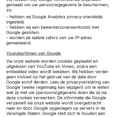
gemaakt om uw persoonsgegevens te beschermen,
Aantal
zo:
- hebben wij Google Analytics privacy-vriendelijk
ingesteld;
- hebben wij een bewerkersovereenkomst met
Google gesloten;
- worden de laatste cijfers van uw IP-adres
Toevoegen aan bestelling
gemaskeerd.
Youtube/Vimeo van Google
Toevoegen aan offerte
Via onze website worden cookies geplaatst en
uitgelezen van YouTube en Vimeo, zodra een
embedded video wordt bekeken. Wij hebben verder
geen invloed op het gebruik van de data door
Google en/of derden. Lees de privacyverklaring van
Gratis levering en plaatsing in België.
Google (welke regelmatig kan wijzigen) om te weten
Geleverd binnen 4 werkweken.
wat zij met uw (persoons)gegevens doen die zij via
Hoe werkt de levering?
Bekijk video
deze cookies verwerken. De informatie die Google
verzamelt via onze website wordt overgebracht
naar en door Google opgeslagen op servers in de
Verenigde Staten. Google stelt zich te houden aan