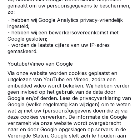
gemaakt om uw persoonsgegevens te beschermen,
Betonnen schaaktafel
zo:
- hebben wij Google Analytics privacy-vriendelijk
Sinds kort kunt u bij ons terecht voor een
ingesteld;
sierlijke schaaktafel van beton.
- hebben wij een bewerkersovereenkomst met
Google gesloten;
Lees meer ->
- worden de laatste cijfers van uw IP-adres
gemaskeerd.
Youtube/Vimeo van Google
Speltafel
Via onze website worden cookies geplaatst en
Speltafel Als u op het gemiddelde schoolplein
uitgelezen van YouTube en Vimeo, zodra een
een kijkje neemt, dan staan hier toch vaak
embedded video wordt bekeken. Wij hebben verder
dezelfde dingen. Een glijbaan, schommels, een
geen invloed op het gebruik van de data door
voetbalveldje... Is het niet eens leuk om op uw
Google en/of derden. Lees de privacyverklaring van
schoolplein, of in een speeltuin in uw stad, eens
Google (welke regelmatig kan wijzigen) om te weten
wat meer originele dingen neer te zetten? We
wat zij met uw (persoons)gegevens doen die zij via
verwijzen u dan gra...
deze cookies verwerken. De informatie die Google
verzamelt via onze website wordt overgebracht
Lees meer ->
naar en door Google opgeslagen op servers in de
Verenigde Staten. Google stelt zich te houden aan