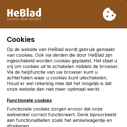
Vanwege onze vakantie leveren wij niet van week 31 t/m
week 33. Houdt u daarom rekening met langere levertijden.
Al meer dan 30.000 producten verkocht
0
Cookies
Op de website van HeBlad wordt gebruik gemaakt
van cookies. Ook via derden die door HeBlad zijn
ingeschakeld worden cookies geplaatst. Het staat u
Pagina's gevonden met
vrij om cookies uit te schakelen middels de browser.
Via de helpfunctie van uw browser kunt u
tag
Betonbank
achterhalen waar u cookies kunt uitschakelen.
Houd er wel rekening mee dat het mogelijk is dat
onze website dan niet meer optimaal werkt.
Bezoek ons ​​op de Urbest Show in Metz
Functionele cookies
Functionele cookies zorgen ervoor dat onze
webwinkel correct functioneert. Denk bijvoorbeeld
Titel Inhoud
aan functionaliteiten zoals het winkelwagentje en
afrekenen.