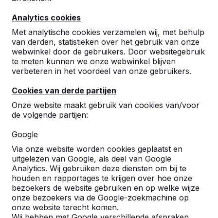
Lees meer ->
Analytics cookies
Met analytische cookies verzamelen wij, met behulp
van derden, statistieken over het gebruik van onze
Betonnen tribune
webwinkel door de gebruikers. Door websitegebruik
te meten kunnen we onze webwinkel blijven
Betonnen tribune, geschikt voor in elk geval 12
verbeteren in het voordeel van onze gebruikers.
personen
Cookies van derde partijen
Lees meer ->
Onze website maakt gebruik van cookies van/voor
de volgende partijen:
Google
Parkbank met onderplaat
Via onze website worden cookies geplaatst en
uitgelezen van Google, als deel van Google
Deze periode van het jaar staat vooral in het
Analytics. Wij gebruiken deze diensten om bij te
teken van ....
houden en rapportages te krijgen over hoe onze
bezoekers de website gebruiken en op welke wijze
Lees meer ->
onze bezoekers via de Google-zoekmachine op
onze website terecht komen.
Wij hebben met Google verschillende afspraken