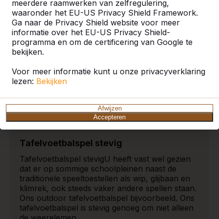
meerdere raamwerken van zelfregulering,
waaronder het EU-US Privacy Shield Framework.
Tafelvoetbalspel outdoor
Ga naar de Privacy Shield website voor meer
Tafelvoetbalspel outdoor​ Op zoek naar een leuk
informatie over het EU-US Privacy Shield-
element voor een schoolplein of speeltuin? Kijk
programma en om de certificering van Google te
dan eens op HeBlad.be, de website waar u
bekijken.
allerhande originele speelattributen vindt waar u
elk speelterrein mee opvrolijkt. We verkopen
Voor meer informatie kunt u onze privacyverklaring
niet alleen tafeltennistafels voor buiten die
lezen:
Bekijken
nagenoeg hufterproo...
Lees meer ->
Afwijzen
Accepteren
Tafelvoetbalspel stevig
Tafelvoetbalspel stevig​ U heeft vast wel gezien
dat er op sommige schoolpleinen naast de
traditionele speeltoestellen als wip, glijbaan en
klimrek, ook steeds vaker andere spellen staan.
Ons outdoor tafelvoetbalspel bijvoorbeeld. Ons
tafelvoetbalspel is stevig genoeg om niet alleen
de weerelemen...