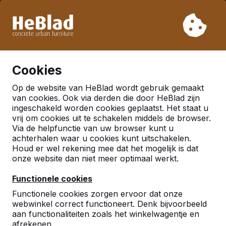
Vanwege onze vakantie leveren wij niet van week 31 t/m
week 33. Houdt u daarom rekening met langere levertijden.
Al meer dan 30.000 producten verkocht
0
Cookies
Op de website van HeBlad wordt gebruik gemaakt
van cookies. Ook via derden die door HeBlad zijn
ingeschakeld worden cookies geplaatst. Het staat u
Pagina's gevonden met
vrij om cookies uit te schakelen middels de browser.
Via de helpfunctie van uw browser kunt u
tag
Tafeltennisbatjes
achterhalen waar u cookies kunt uitschakelen.
Houd er wel rekening mee dat het mogelijk is dat
onze website dan niet meer optimaal werkt.
Accessoires
Functionele cookies
Functionele cookies zorgen ervoor dat onze
Balletjes, batjes, schaakstukken, damstenen en
webwinkel correct functioneert. Denk bijvoorbeeld
pionnen. Maar ook losse onderdelen ter
aan functionaliteiten zoals het winkelwagentje en
reparatie inclusief instructie.
afrekenen.