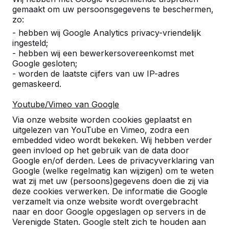
gemaakt om uw persoonsgegevens te beschermen,
België
zo:
- hebben wij Google Analytics privacy-vriendelijk
03 808 1759
ingesteld;
info@heblad.be
- hebben wij een bewerkersovereenkomst met
Google gesloten;
- worden de laatste cijfers van uw IP-adres
gemaskeerd.
Youtube/Vimeo van Google
Klantenservice
Via onze website worden cookies geplaatst en
uitgelezen van YouTube en Vimeo, zodra een
embedded video wordt bekeken. Wij hebben verder
Categorieën
geen invloed op het gebruik van de data door
Google en/of derden. Lees de privacyverklaring van
Google (welke regelmatig kan wijzigen) om te weten
wat zij met uw (persoons)gegevens doen die zij via
Overige
deze cookies verwerken. De informatie die Google
verzamelt via onze website wordt overgebracht
naar en door Google opgeslagen op servers in de
Verenigde Staten. Google stelt zich te houden aan