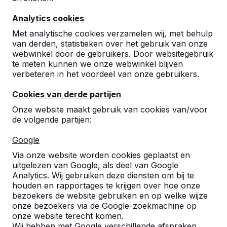
Lees meer ->
Analytics cookies
Met analytische cookies verzamelen wij, met behulp
van derden, statistieken over het gebruik van onze
Pingpongtafels
webwinkel door de gebruikers. Door websitegebruik
te meten kunnen we onze webwinkel blijven
Een speltafel voor oneindig buitenspeelplezier:
verbeteren in het voordeel van onze gebruikers.
weerbestendig, oerdegelijk en daarom dus een
duurzame keuze.
Cookies van derde partijen
Lees meer ->
Onze website maakt gebruik van cookies van/voor
de volgende partijen:
Google
Via onze website worden cookies geplaatst en
uitgelezen van Google, als deel van Google
Analytics. Wij gebruiken deze diensten om bij te
Contact
houden en rapportages te krijgen over hoe onze
bezoekers de website gebruiken en op welke wijze
HeBlad België
onze bezoekers via de Google-zoekmachine op
Lange Lozanastraat 142
onze website terecht komen.
2018 Antwerpen
Wij hebben met Google verschillende afspraken