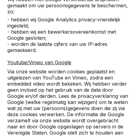
op de juiste manier bewerkt is ziet het er toch strak
gemaakt om uw persoonsgegevens te beschermen,
en stijlvol uit.
zo:
- hebben wij Google Analytics privacy-vriendelijk
ingesteld;
- hebben wij een bewerkersovereenkomst met
Google gesloten;
- worden de laatste cijfers van uw IP-adres
gemaskeerd.
Youtube/Vimeo van Google
Via onze website worden cookies geplaatst en
uitgelezen van YouTube en Vimeo, zodra een
embedded video wordt bekeken. Wij hebben verder
Andere modellen stenen
geen invloed op het gebruik van de data door
Google en/of derden. Lees de privacyverklaring van
picknicksets
Google (welke regelmatig kan wijzigen) om te weten
wat zij met uw (persoons)gegevens doen die zij via
We hebben onze standaard picknickset in
deze cookies verwerken. De informatie die Google
verschillende uitvoeringen, in natuurlijk beton of
verzamelt via onze website wordt overgebracht
antracietlak. We hebben daarnaast ook een ovalen
naar en door Google opgeslagen op servers in de
picknickset, of een extra groot XL-model waar wel
Verenigde Staten. Google stelt zich te houden aan
24 personen tegelijk aan kunnen zetten. Voor elke