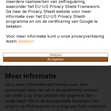
meerdere raamwerken van zelfregulering,
wens staat er wel een stenen picknickset in ons
waaronder het EU-US Privacy Shield Framework.
assortiment. Deze sets komen we dan zelf met een
Ga naar de Privacy Shield website voor meer
van onze vrachtwagens bij u langs brengen. Hierna
informatie over het EU-US Privacy Shield-
programma en om de certificering van Google te
wordt de set door onze ervaren mensen gemonteerd.
bekijken.
Ze doen dit werk al jaren, en hebben al door heel
Europa ons straatmeubilair neergezet.
Voor meer informatie kunt u onze privacyverklaring
lezen:
Bekijken
Afwijzen
Accepteren
Meer informatie
Als u meer informatie wilt hebben over elke
picknickset steen die we in de aanbieding hebben,
dan vindt u op onze website alle gegevens die u
nodig heeft. Klik in de knoppenbalk bovenaan het
scherm op Picknicksets en u krijgt een foto-overzicht