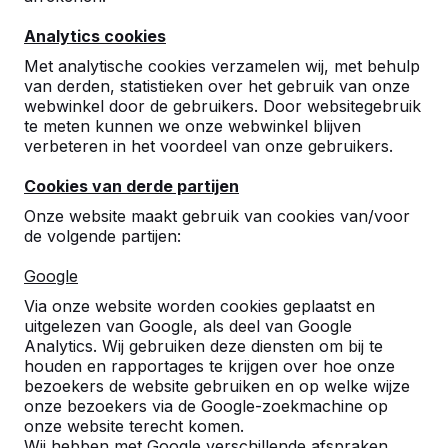
stenen picknickset, die een verrijking zijn voor elk
park, speeltuin of schoolplein.
Analytics cookies
Met analytische cookies verzamelen wij, met behulp
van derden, statistieken over het gebruik van onze
webwinkel door de gebruikers. Door websitegebruik
te meten kunnen we onze webwinkel blijven
verbeteren in het voordeel van onze gebruikers.
Cookies van derde partijen
Onze website maakt gebruik van cookies van/voor
de volgende partijen:
Google
Voor een picknickset steen
Via onze website worden cookies geplaatst en
gebruiken als materiaal
uitgelezen van Google, als deel van Google
Analytics. Wij gebruiken deze diensten om bij te
Wij hebben er jaren geleden voor gekozen om steen
houden en rapportages te krijgen over hoe onze
bezoekers de website gebruiken en op welke wijze
te gebruiken als materiaal voor ons straat- en
onze bezoekers via de Google-zoekmachine op
parkmeubilair. Die keuze was snel gemaakt. Steen is
onze website terecht komen.
per slot van rekening onverwoestbaar, maar als het
Wij hebben met Google verschillende afspraken