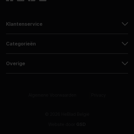
Klantenservice
Categorieën
Overige
Algemene Voorwaarden
|
Privacy
© 2026 HeBlad België
Website door
GSD