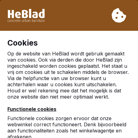
Vanwege onze vakantie leveren wij niet van week 31 t/m
week 33. Houdt u daarom rekening met langere levertijden.
Al meer dan 30.000 producten verkocht
0
Cookies
Op de website van HeBlad wordt gebruik gemaakt
Meer
van cookies. Ook via derden die door HeBlad zijn
ingeschakeld worden cookies geplaatst. Het staat u
vrij om cookies uit te schakelen middels de browser.
Stenen picknickset
Via de helpfunctie van uw browser kunt u
achterhalen waar u cookies kunt uitschakelen.
Houd er wel rekening mee dat het mogelijk is dat
De mooiste stenen
onze website dan niet meer optimaal werkt.
picknicksets van HeBlad
Functionele cookies
Zet u in uw openbare ruimte een picknickset zeer,
Functionele cookies zorgen ervoor dat onze
dan wilt u dat deze er niet alleen mooi uitziet, maar
webwinkel correct functioneert. Denk bijvoorbeeld
ook zeer duurzaam is. HeBlad is gespecialiseerd op
aan functionaliteiten zoals het winkelwagentje en
dit gebied. Wij vervaardigen meerdere modellen
afrekenen.