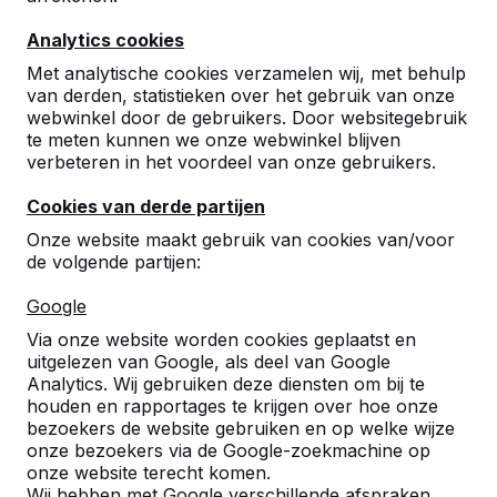
Analytics cookies
Met analytische cookies verzamelen wij, met behulp
van derden, statistieken over het gebruik van onze
webwinkel door de gebruikers. Door websitegebruik
te meten kunnen we onze webwinkel blijven
verbeteren in het voordeel van onze gebruikers.
Cookies van derde partijen
Wilt u ook zo´n mooie blauwe tafeltennistafel voor
Onze website maakt gebruik van cookies van/voor
op het schoolplein, vereniging of speelveld bij u in de
de volgende partijen:
buurt? Onze tafeltennis tafels zijn uit één stuk
vervaardigd dus hufterproof. Daardoor is onze tafel
Google
zeer geschikt voor openbare ruimte.
Deze tafels zijn leverbaar in drie verschillende
Via onze website worden cookies geplaatst en
uitvoeringen. De standaard tafeltennis tafels met
uitgelezen van Google, als deel van Google
rechte hoeken, afgeronde hoeken of de ronde
Analytics. Wij gebruiken deze diensten om bij te
tafeltennis tafels. Uiteraard verkopen we deze ook in
houden en rapportages te krijgen over hoe onze
de kleuren groen of naturel beton.
bezoekers de website gebruiken en op welke wijze
onze bezoekers via de Google-zoekmachine op
HeBlad - Blauwe tafeltennistafels
onze website terecht komen.
Wij hebben met Google verschillende afspraken