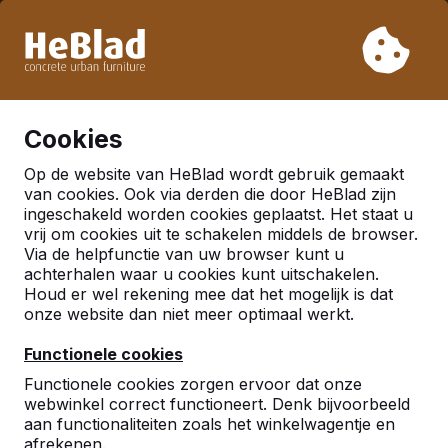
Vanwege onze vakantie leveren wij niet van week 31 t/m
week 33. Houdt u daarom rekening met langere levertijden.
Al meer dan 30.000 producten verkocht
0
Cookies
Op de website van HeBlad wordt gebruik gemaakt
Meer
van cookies. Ook via derden die door HeBlad zijn
ingeschakeld worden cookies geplaatst. Het staat u
vrij om cookies uit te schakelen middels de browser.
Blauwe tafeltennistafel
Via de helpfunctie van uw browser kunt u
achterhalen waar u cookies kunt uitschakelen.
Houd er wel rekening mee dat het mogelijk is dat
onze website dan niet meer optimaal werkt.
Functionele cookies
Functionele cookies zorgen ervoor dat onze
webwinkel correct functioneert. Denk bijvoorbeeld
aan functionaliteiten zoals het winkelwagentje en
afrekenen.