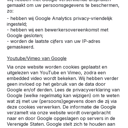
gemaakt om uw persoonsgegevens te beschermen,
zo:
- hebben wij Google Analytics privacy-vriendelijk
ingesteld;
- hebben wij een bewerkersovereenkomst met
Google gesloten;
- worden de laatste cijfers van uw IP-adres
gemaskeerd.
Productcode
PP.BL
PP.AR.BL
PP
Kleur
Blauw
Blauw
Bl
Youtube/Vimeo van Google
Via onze website worden cookies geplaatst en
uitgelezen van YouTube en Vimeo, zodra een
embedded video wordt bekeken. Wij hebben verder
geen invloed op het gebruik van de data door
Google en/of derden. Lees de privacyverklaring van
Google (welke regelmatig kan wijzigen) om te weten
wat zij met uw (persoons)gegevens doen die zij via
deze cookies verwerken. De informatie die Google
verzamelt via onze website wordt overgebracht
naar en door Google opgeslagen op servers in de
Klik hier voor meer informatie over al onze
Verenigde Staten. Google stelt zich te houden aan
betonnen tafeltennis tafels.