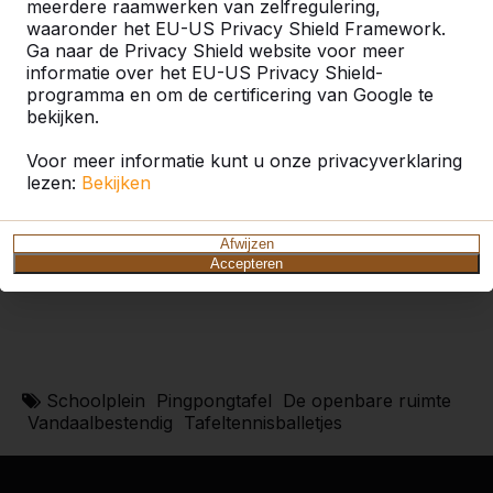
meerdere raamwerken van zelfregulering,
waaronder het EU-US Privacy Shield Framework.
Ga naar de Privacy Shield website voor meer
informatie over het EU-US Privacy Shield-
programma en om de certificering van Google te
bekijken.
Voor meer informatie kunt u onze privacyverklaring
lezen:
Bekijken
Afwijzen
Accepteren
Schoolplein
Pingpongtafel
De openbare ruimte
Vandaalbestendig
Tafeltennisballetjes