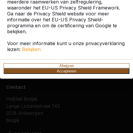
weer een nieuwe klimrek, wip of glijbaan. Neem
meerdere raamwerken van zelfregulering,
vandaag nog contact op met ons om te bespreken
waaronder het EU-US Privacy Shield Framework.
wat er allemaal mogelijk is. We kijken graag hoe we
Ga naar de Privacy Shield website voor meer
informatie over het EU-US Privacy Shield-
samen met u een nog een fijner schoolplein kunnen
programma en om de certificering van Google te
maken.
bekijken.
Voor meer informatie kunt u onze privacyverklaring
lezen:
Bekijken
Schoolplein
Gratis
De openbare ruimte
Onderplaat
Boombank
Afwijzen
Accepteren
Contact
HeBlad België
Lange Lozanastraat 142
2018 Antwerpen
België