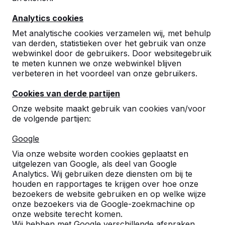
dan maar dat HeBlad een tafelvoetbalspel heeft
Analytics cookies
ontwikkeld dat perfect bestand is tegen alle
weersomstandigheden. Ons buiten tafelvoetbalspel is
Met analytische cookies verzamelen wij, met behulp
namelijk gemaakt van een enkel stuk beton, met
van derden, statistieken over het gebruik van onze
webwinkel door de gebruikers. Door websitegebruik
elementen van roestvrij staal en onbreekbaar
te meten kunnen we onze webwinkel blijven
kunststof. Daar kunnen kinderen op uw schoolplein
verbeteren in het voordeel van onze gebruikers.
of in uw speeltuin onbeperkt mee spelen, ongeacht
de omstandigheden!
Cookies van derde partijen
Onze website maakt gebruik van cookies van/voor
Een tafelvoetbalspel voor
de volgende partijen:
buiten
Google
Bij HeBlad zijn we gespecialiseerd in het maken van
spellen voor buiten. We verkopen bijvoorbeeld
Via onze website worden cookies geplaatst en
uitgelezen van Google, als deel van Google
pingpongtafels die onverwoestbaar zijn, maar ook
Analytics. Wij gebruiken deze diensten om bij te
schaaktafels en zelfs een pionnelspel tafel! Onze
houden en rapportages te krijgen over hoe onze
banken en picknicktafels zijn ook vermaard in
bezoekers de website gebruiken en op welke wijze
Nederland en omstreken, je vindt onze producten
onze bezoekers via de Google-zoekmachine op
dan ook door heel Europa terug. Bestelt u bij ons een
onze website terecht komen.
tafelvoetbalspel voor buiten, dan kunt u er op
Wij hebben met Google verschillende afspraken