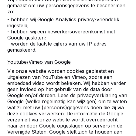
rekenen dat kinderen en volwassenen hier heel lang
gemaakt om uw persoonsgegevens te beschermen,
plezier aan zullen beleven. Onze tafels zijn gemaakt
zo:
van de beste materialen. Een tafel van HeBlad is
- hebben wij Google Analytics privacy-vriendelijk
daardoor nagenoeg onderhoudsarm. U kunt op onze
ingesteld;
website meerdere foto's en video's zien van ons
- hebben wij een bewerkersovereenkomst met
productieproces, waarbij duidelijk wordt van wat voor
Google gesloten;
kwaliteit onze tafels zijn vervaardigd.
- worden de laatste cijfers van uw IP-adres
gemaskeerd.
Ook een buiten
Youtube/Vimeo van Google
tafelvoetbalspel van HeBlad?
Via onze website worden cookies geplaatst en
Met een tafelvoetbalspel buiten van HeBlad weet u
uitgelezen van YouTube en Vimeo, zodra een
zeker dat u een extra element aan uw schoolplein of
embedded video wordt bekeken. Wij hebben verder
geen invloed op het gebruik van de data door
speeltuin toevoegt dat kinderen blij gaat maken. We
Google en/of derden. Lees de privacyverklaring van
hebben op onze website een zeer groot aantal
Google (welke regelmatig kan wijzigen) om te weten
referenties staan van tevreden gebruikers, inclusief
wat zij met uw (persoons)gegevens doen die zij via
foto's van schoolpleinen waar onze tafels staan. Met
deze cookies verwerken. De informatie die Google
een tafel van HeBlad is buiten tafelvoetballen een
verzamelt via onze website wordt overgebracht
leuke toevoeging aan de dingen die u daar aan de
naar en door Google opgeslagen op servers in de
kinderen aanbiedt. Het is eens wat anders dan altijd
Verenigde Staten. Google stelt zich te houden aan