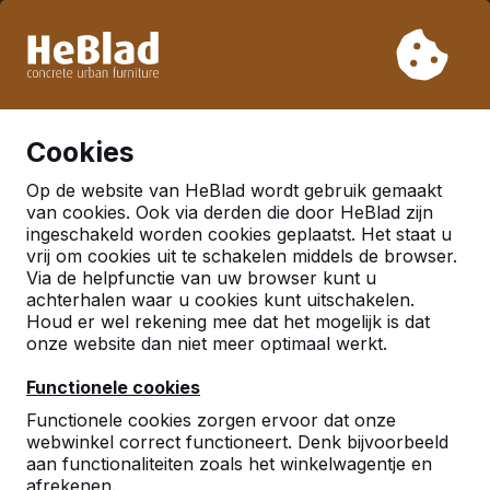
Vanwege onze vakantie leveren wij niet van week 31 t/m
week 33. Houdt u daarom rekening met langere levertijden.
Al meer dan 30.000 producten verkocht
0
Cookies
Op de website van HeBlad wordt gebruik gemaakt
Meer
van cookies. Ook via derden die door HeBlad zijn
ingeschakeld worden cookies geplaatst. Het staat u
vrij om cookies uit te schakelen middels de browser.
Tafelvoetbalspel voor
Via de helpfunctie van uw browser kunt u
achterhalen waar u cookies kunt uitschakelen.
buiten
Houd er wel rekening mee dat het mogelijk is dat
Tafelvoetbal is een spel dat al jarenlang populair is.
onze website dan niet meer optimaal werkt.
Zet ergens een tafelvoetbalspel neer en er zal zich
Functionele cookies
gelijk een menigte omheen vormen van mensen die
lekker willen spelen. Heeft u er wel eens over
Functionele cookies zorgen ervoor dat onze
nagedacht om een tafelvoetbalspel buiten neer te
webwinkel correct functioneert. Denk bijvoorbeeld
zetten? Dat levert natuurlijk wel wat problemen met
aan functionaliteiten zoals het winkelwagentje en
afrekenen.
weersomstandigheden, horen we u denken? Gelukkig