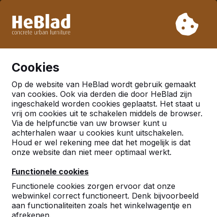
Vanwege onze vakantie leveren wij niet van week 31 t/m
week 33. Houdt u daarom rekening met langere levertijden.
Al meer dan 30.000 producten verkocht
0
Cookies
Op de website van HeBlad wordt gebruik gemaakt
Pingpongtafels
van cookies. Ook via derden die door HeBlad zijn
ingeschakeld worden cookies geplaatst. Het staat u
vrij om cookies uit te schakelen middels de browser.
Via de helpfunctie van uw browser kunt u
achterhalen waar u cookies kunt uitschakelen.
Houd er wel rekening mee dat het mogelijk is dat
onze website dan niet meer optimaal werkt.
Functionele cookies
Functionele cookies zorgen ervoor dat onze
webwinkel correct functioneert. Denk bijvoorbeeld
aan functionaliteiten zoals het winkelwagentje en
afrekenen.