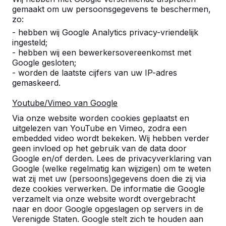
gemaakt om uw persoonsgegevens te beschermen,
zo:
Aantal
- hebben wij Google Analytics privacy-vriendelijk
ingesteld;
- hebben wij een bewerkersovereenkomst met
Google gesloten;
- worden de laatste cijfers van uw IP-adres
gemaskeerd.
Toevoegen aan bestelling
Youtube/Vimeo van Google
Via onze website worden cookies geplaatst en
uitgelezen van YouTube en Vimeo, zodra een
Toevoegen aan offerte
embedded video wordt bekeken. Wij hebben verder
geen invloed op het gebruik van de data door
Google en/of derden. Lees de privacyverklaring van
Google (welke regelmatig kan wijzigen) om te weten
wat zij met uw (persoons)gegevens doen die zij via
Gratis levering en plaatsing in België.
deze cookies verwerken. De informatie die Google
Geleverd binnen 4 werkweken.
verzamelt via onze website wordt overgebracht
Hoe werkt de levering?
Bekijk video
naar en door Google opgeslagen op servers in de
Verenigde Staten. Google stelt zich te houden aan