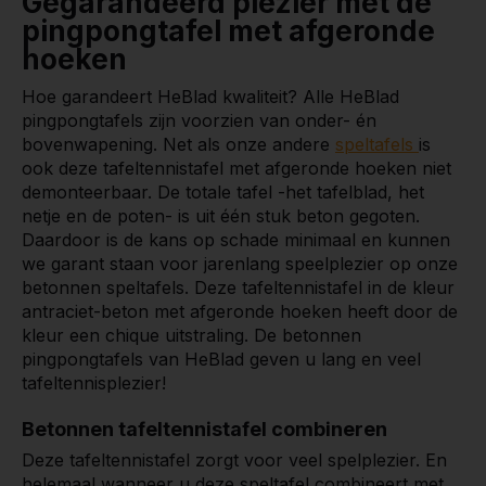
Gegarandeerd plezier met de
pingpongtafel met afgeronde
hoeken
Hoe garandeert HeBlad kwaliteit? Alle HeBlad
pingpongtafels zijn voorzien van onder- én
bovenwapening. Net als onze andere
speltafels
is
ook deze tafeltennistafel met afgeronde hoeken niet
demonteerbaar. De totale tafel -het tafelblad, het
netje en de poten- is uit één stuk beton gegoten.
Daardoor is de kans op schade minimaal en kunnen
we garant staan voor jarenlang speelplezier op onze
betonnen speltafels. Deze tafeltennistafel in de kleur
antraciet-beton met afgeronde hoeken heeft door de
kleur een chique uitstraling. De betonnen
pingpongtafels van HeBlad geven u lang en veel
tafeltennisplezier!
Betonnen tafeltennistafel combineren
Deze tafeltennistafel zorgt voor veel spelplezier. En
helemaal wanneer u deze speltafel combineert met