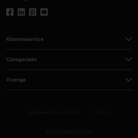
Klantenservice
Categorieën
Overige
Algemene Voorwaarden
|
Privacy
© 2026 HeBlad België