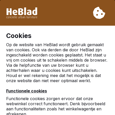
Vanwege onze vakantie leveren wij niet van week 31 t/m
week 33. Houdt u daarom rekening met langere levertijden.
Al meer dan 30.000 producten verkocht
0
Cookies
Op de website van HeBlad wordt gebruik gemaakt
van cookies. Ook via derden die door HeBlad zijn
ingeschakeld worden cookies geplaatst. Het staat u
vrij om cookies uit te schakelen middels de browser.
Via de helpfunctie van uw browser kunt u
achterhalen waar u cookies kunt uitschakelen.
Houd er wel rekening mee dat het mogelijk is dat
onze website dan niet meer optimaal werkt.
Functionele cookies
Functionele cookies zorgen ervoor dat onze
webwinkel correct functioneert. Denk bijvoorbeeld
aan functionaliteiten zoals het winkelwagentje en
afrekenen.