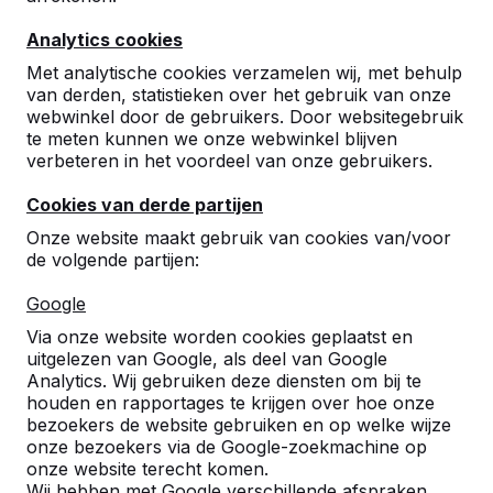
Analytics cookies
Met analytische cookies verzamelen wij, met behulp
van derden, statistieken over het gebruik van onze
webwinkel door de gebruikers. Door websitegebruik
te meten kunnen we onze webwinkel blijven
Betonnen tafeltennistafels,
verbeteren in het voordeel van onze gebruikers.
bankjes en speltafels.
Cookies van derde partijen
Bestel direct bij dé fabrikant van de meest
Onze website maakt gebruik van cookies van/voor
robuuste spel- en speeltafels.
de volgende partijen:
Bekijk onze tafels -->
Google
Via onze website worden cookies geplaatst en
uitgelezen van Google, als deel van Google
Analytics. Wij gebruiken deze diensten om bij te
houden en rapportages te krijgen over hoe onze
Ontdek ons complete
bezoekers de website gebruiken en op welke wijze
assortiment
onze bezoekers via de Google-zoekmachine op
onze website terecht komen.
Wij hebben met Google verschillende afspraken