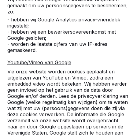
gemaakt om uw persoonsgegevens te beschermen,
zo:
- hebben wij Google Analytics privacy-vriendelijk
ingesteld;
- hebben wij een bewerkersovereenkomst met
Google gesloten;
- worden de laatste cijfers van uw IP-adres
gemaskeerd.
Youtube/Vimeo van Google
Pingpongtafels -->
Voetvolleybaltafels 
Via onze website worden cookies geplaatst en
Een speltafel voor oneindig
Voetvolleybal is een c
uitgelezen van YouTube en Vimeo, zodra een
buitenspeelplezier:
van tafeltennis en voetb
embedded video wordt bekeken. Wij hebben verder
geen invloed op het gebruik van de data door
weerbestendig, oerdegelijk en
op een schoolplein, ca
Google en/of derden. Lees de privacyverklaring van
daarom dus een duurzame
openbare ruimte.
Google (welke regelmatig kan wijzigen) om te weten
keuze.
wat zij met uw (persoons)gegevens doen die zij via
deze cookies verwerken. De informatie die Google
verzamelt via onze website wordt overgebracht
naar en door Google opgeslagen op servers in de
Verenigde Staten. Google stelt zich te houden aan