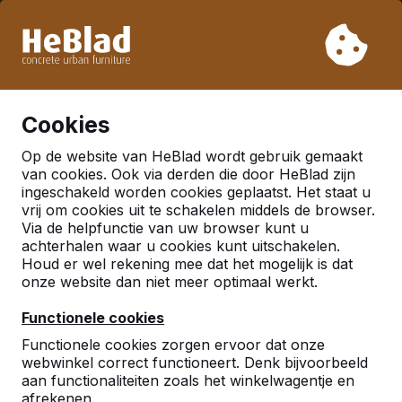
Vanwege onze vakantie leveren wij niet van week 31 t/m
week 33. Houdt u daarom rekening met langere levertijden.
Al meer dan 30.000 producten verkocht
0
Cookies
Op de website van HeBlad wordt gebruik gemaakt
van cookies. Ook via derden die door HeBlad zijn
ingeschakeld worden cookies geplaatst. Het staat u
vrij om cookies uit te schakelen middels de browser.
Via de helpfunctie van uw browser kunt u
achterhalen waar u cookies kunt uitschakelen.
Houd er wel rekening mee dat het mogelijk is dat
onze website dan niet meer optimaal werkt.
Functionele cookies
Functionele cookies zorgen ervoor dat onze
webwinkel correct functioneert. Denk bijvoorbeeld
aan functionaliteiten zoals het winkelwagentje en
afrekenen.