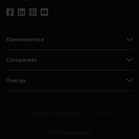
Klantenservice
Categorieën
Overige
Algemene Voorwaarden
|
Privacy
© 2026 HeBlad België