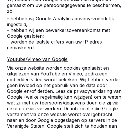
gemaakt om uw persoonsgegevens te beschermen,
zo:
- hebben wij Google Analytics privacy-vriendelijk
ingesteld;
- hebben wij een bewerkersovereenkomst met
Google gesloten;
- worden de laatste cijfers van uw IP-adres
gemaskeerd.
Youtube/Vimeo van Google
Pingpongtafels -->
Voetvolleybaltafels 
Via onze website worden cookies geplaatst en
Een speltafel voor oneindig
Voetvolleybal is een c
uitgelezen van YouTube en Vimeo, zodra een
buitenspeelplezier:
van tafeltennis en voetb
embedded video wordt bekeken. Wij hebben verder
geen invloed op het gebruik van de data door
weerbestendig, oerdegelijk en
op een schoolplein, ca
Google en/of derden. Lees de privacyverklaring van
daarom dus een duurzame
openbare ruimte.
Google (welke regelmatig kan wijzigen) om te weten
keuze.
wat zij met uw (persoons)gegevens doen die zij via
deze cookies verwerken. De informatie die Google
verzamelt via onze website wordt overgebracht
naar en door Google opgeslagen op servers in de
Verenigde Staten. Google stelt zich te houden aan