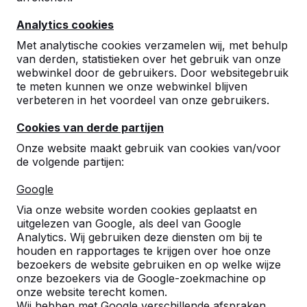
Analytics cookies
Met analytische cookies verzamelen wij, met behulp
van derden, statistieken over het gebruik van onze
webwinkel door de gebruikers. Door websitegebruik
te meten kunnen we onze webwinkel blijven
Betonnen tafeltennistafels,
verbeteren in het voordeel van onze gebruikers.
bankjes en speltafels.
Cookies van derde partijen
Bestel direct bij dé fabrikant van de meest
Onze website maakt gebruik van cookies van/voor
robuuste spel- en speeltafels.
de volgende partijen:
Bekijk onze tafels -->
Google
Via onze website worden cookies geplaatst en
uitgelezen van Google, als deel van Google
Analytics. Wij gebruiken deze diensten om bij te
houden en rapportages te krijgen over hoe onze
Ontdek ons complete
bezoekers de website gebruiken en op welke wijze
assortiment
onze bezoekers via de Google-zoekmachine op
onze website terecht komen.
Wij hebben met Google verschillende afspraken