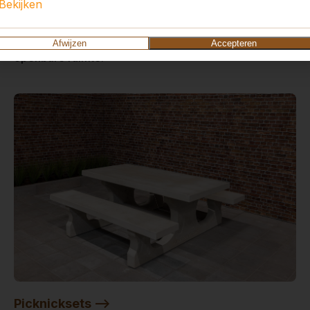
Bekijken
Voetvolleybal is een combinatie van tafeltennis en
voetbal. Ideaal op een schoolplein, camping of
Afwijzen
Accepteren
openbare ruimte.
Picknicksets -->