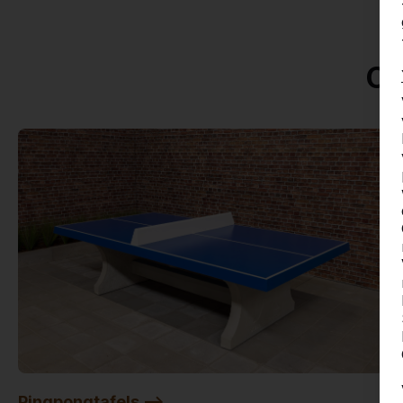
On
Pingpongtafels -->