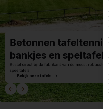
Betonnen tafeltennis
bankjes en speltafels
Bestel direct bij dé fabrikant van de meest robuuste s
speeltafels.
Bekijk onze tafels -->
<-
->