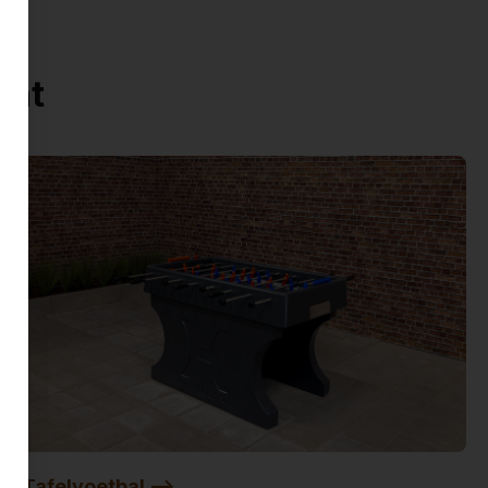
ent
Tafelvoetbal -->