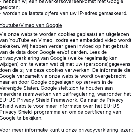
- hebben wij een bewerkersovereenkomst met Google
gesloten;
- worden de laatste cijfers van uw IP-adres gemaskeerd.
tdek ons complete assortim
Youtube/Vimeo van Google
Via onze website worden cookies geplaatst en uitgelezen
van YouTube en Vimeo, zodra een embedded video wordt
bekeken. Wij hebben verder geen invloed op het gebruik
van de data door Google en/of derden. Lees de
privacyverklaring van Google (welke regelmatig kan
wijzigen) om te weten wat zij met uw (persoons)gegevens
doen die zij via deze cookies verwerken. De informatie die
Google verzamelt via onze website wordt overgebracht
naar en door Google opgeslagen op servers in de
Verenigde Staten. Google stelt zich te houden aan
meerdere raamwerken van zelfregulering, waaronder het
EU-US Privacy Shield Framework. Ga naar de Privacy
Shield website voor meer informatie over het EU-US
Privacy Shield-programma en om de certificering van
Google te bekijken.
Voor meer informatie kunt u onze privacyverklaring lezen:
Voetvolleybaltafels -->