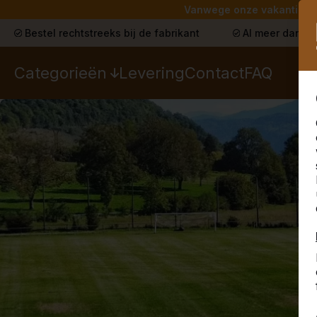
Vanwege onze vakantie lev
Bestel rechtstreeks bij de fabrikant
Al meer dan 30
Categorieën
Levering
Contact
FAQ