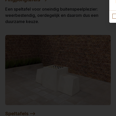
Een speltafel voor oneindig buitenspeelplezier:
weerbestendig, oerdegelijk en daarom dus een
duurzame keuze.
Speltafels -->