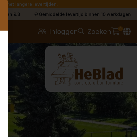
g met langere levertijden.
s
t een 9.3
Gemiddelde levertijd binnen 10 werkdagen
0
Inloggen
Zoeken