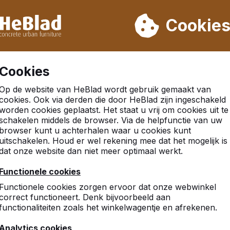
eren wij niet van week 31 t/m week 33. Houdt u daarom rekenin
Cookie
.000 producten verkocht
Klanten beoordelen HeBlad me
Cookies
Op de website van HeBlad wordt gebruik gemaakt van
cookies. Ook via derden die door HeBlad zijn ingeschakeld
worden cookies geplaatst. Het staat u vrij om cookies uit te
schakelen middels de browser. Via de helpfunctie van uw
browser kunt u achterhalen waar u cookies kunt
uitschakelen. Houd er wel rekening mee dat het mogelijk is
dat onze website dan niet meer optimaal werkt.
Functionele cookies
Functionele cookies zorgen ervoor dat onze webwinkel
correct functioneert. Denk bijvoorbeeld aan
functionaliteiten zoals het winkelwagentje en afrekenen.
Analytics cookies