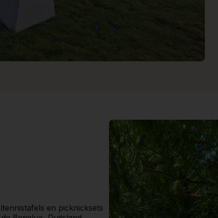
ltennistafels en picknicksets
de Benelux, Duitsland,