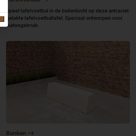
Speel tafelvoetbal in de buitenlucht op deze antraciet
gelakte tafelvoetbaltafel. Speciaal ontworpen voor
buitengebruik.
Banken -->