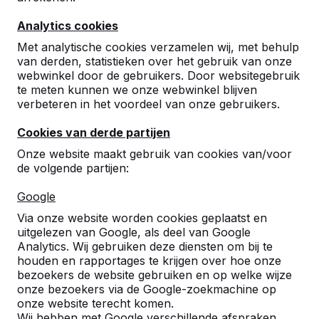
Analytics cookies
Met analytische cookies verzamelen wij, met behulp
van derden, statistieken over het gebruik van onze
webwinkel door de gebruikers. Door websitegebruik
te meten kunnen we onze webwinkel blijven
Betonnen tafeltennistafels,
verbeteren in het voordeel van onze gebruikers.
bankjes en speltafels.
Cookies van derde partijen
Bestel direct bij dé fabrikant van de meest
Onze website maakt gebruik van cookies van/voor
robuuste spel- en speeltafels.
de volgende partijen:
Bekijk onze tafels -->
Google
Via onze website worden cookies geplaatst en
uitgelezen van Google, als deel van Google
Analytics. Wij gebruiken deze diensten om bij te
houden en rapportages te krijgen over hoe onze
Ontdek ons complete
bezoekers de website gebruiken en op welke wijze
assortiment
onze bezoekers via de Google-zoekmachine op
onze website terecht komen.
Wij hebben met Google verschillende afspraken