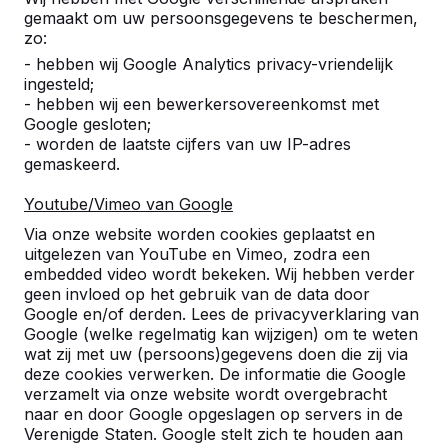
gemaakt om uw persoonsgegevens te beschermen,
zo:
- hebben wij Google Analytics privacy-vriendelijk
ingesteld;
- hebben wij een bewerkersovereenkomst met
Google gesloten;
- worden de laatste cijfers van uw IP-adres
gemaskeerd.
Youtube/Vimeo van Google
Pingpongtafels -->
Voetvolleybaltafels 
Via onze website worden cookies geplaatst en
Een speltafel voor oneindig
Voetvolleybal is een c
uitgelezen van YouTube en Vimeo, zodra een
buitenspeelplezier:
van tafeltennis en voetb
embedded video wordt bekeken. Wij hebben verder
geen invloed op het gebruik van de data door
weerbestendig, oerdegelijk en
op een schoolplein, ca
Google en/of derden. Lees de privacyverklaring van
daarom dus een duurzame
openbare ruimte.
Google (welke regelmatig kan wijzigen) om te weten
keuze.
wat zij met uw (persoons)gegevens doen die zij via
deze cookies verwerken. De informatie die Google
verzamelt via onze website wordt overgebracht
naar en door Google opgeslagen op servers in de
Verenigde Staten. Google stelt zich te houden aan