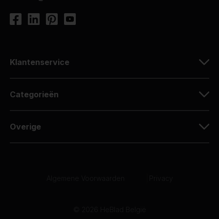
Klantenservice
Categorieën
Overige
Algemene Voorwaarden
|
Privacy
© 2026 HeBlad België