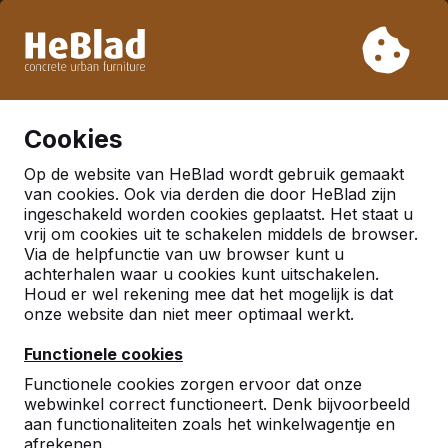
Vanwege onze vakantie leveren wij niet van week 31 t/m
week 33. Houdt u daarom rekening met langere levertijden.
Al meer dan 30.000 producten verkocht
0
Cookies
Op de website van HeBlad wordt gebruik gemaakt
van cookies. Ook via derden die door HeBlad zijn
ingeschakeld worden cookies geplaatst. Het staat u
vrij om cookies uit te schakelen middels de browser.
Via de helpfunctie van uw browser kunt u
achterhalen waar u cookies kunt uitschakelen.
Houd er wel rekening mee dat het mogelijk is dat
onze website dan niet meer optimaal werkt.
Functionele cookies
Functionele cookies zorgen ervoor dat onze
webwinkel correct functioneert. Denk bijvoorbeeld
aan functionaliteiten zoals het winkelwagentje en
afrekenen.