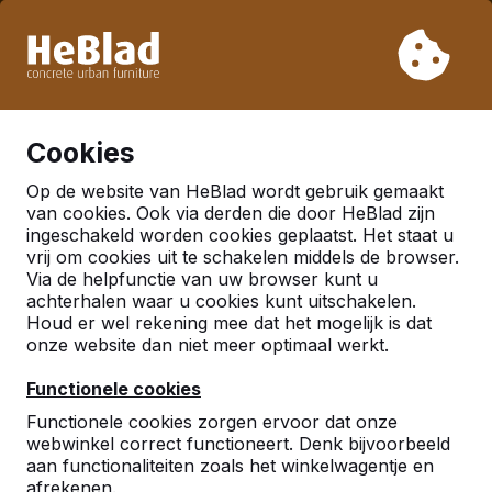
Vanwege onze vakantie leveren wij niet van week 31 t/m
week 33. Houdt u daarom rekening met langere levertijden.
Al meer dan 30.000 producten verkocht
0
Cookies
Op de website van HeBlad wordt gebruik gemaakt
van cookies. Ook via derden die door HeBlad zijn
ingeschakeld worden cookies geplaatst. Het staat u
vrij om cookies uit te schakelen middels de browser.
Via de helpfunctie van uw browser kunt u
achterhalen waar u cookies kunt uitschakelen.
Houd er wel rekening mee dat het mogelijk is dat
onze website dan niet meer optimaal werkt.
Functionele cookies
Functionele cookies zorgen ervoor dat onze
webwinkel correct functioneert. Denk bijvoorbeeld
aan functionaliteiten zoals het winkelwagentje en
afrekenen.