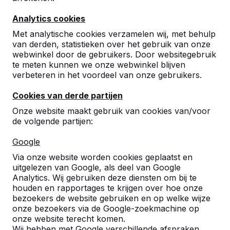
Analytics cookies
Met analytische cookies verzamelen wij, met behulp
van derden, statistieken over het gebruik van onze
webwinkel door de gebruikers. Door websitegebruik
te meten kunnen we onze webwinkel blijven
Betonnen tafeltennistafels,
verbeteren in het voordeel van onze gebruikers.
bankjes en speltafels.
Cookies van derde partijen
Bestel direct bij dé fabrikant van de meest
Onze website maakt gebruik van cookies van/voor
robuuste spel- en speeltafels.
de volgende partijen:
Bekijk onze tafels -->
Google
Via onze website worden cookies geplaatst en
uitgelezen van Google, als deel van Google
Analytics. Wij gebruiken deze diensten om bij te
houden en rapportages te krijgen over hoe onze
Ontdek ons complete
bezoekers de website gebruiken en op welke wijze
assortiment
onze bezoekers via de Google-zoekmachine op
onze website terecht komen.
Wij hebben met Google verschillende afspraken