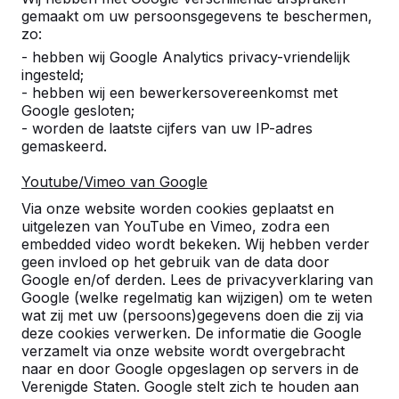
gemaakt om uw persoonsgegevens te beschermen,
zo:
- hebben wij Google Analytics privacy-vriendelijk
ingesteld;
- hebben wij een bewerkersovereenkomst met
Google gesloten;
- worden de laatste cijfers van uw IP-adres
gemaskeerd.
Youtube/Vimeo van Google
Pingpongtafels -->
Voetvolleybaltafels 
Via onze website worden cookies geplaatst en
Een speltafel voor oneindig
Voetvolleybal is een c
uitgelezen van YouTube en Vimeo, zodra een
buitenspeelplezier:
van tafeltennis en voetb
embedded video wordt bekeken. Wij hebben verder
geen invloed op het gebruik van de data door
weerbestendig, oerdegelijk en
op een schoolplein, ca
Google en/of derden. Lees de privacyverklaring van
daarom dus een duurzame
openbare ruimte.
Google (welke regelmatig kan wijzigen) om te weten
keuze.
wat zij met uw (persoons)gegevens doen die zij via
deze cookies verwerken. De informatie die Google
verzamelt via onze website wordt overgebracht
naar en door Google opgeslagen op servers in de
Verenigde Staten. Google stelt zich te houden aan