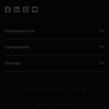
Klantenservice
Categorieën
Overige
Algemene Voorwaarden
|
Privacy
© 2026 HeBlad België