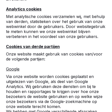
Analytics cookies
Met analytische cookies verzamelen wij, met behulp
van derden, statistieken over het gebruik van onze
webwinkel door de gebruikers. Door websitegebruik
te meten kunnen we onze webwinkel blijven
Betonnen tafeltennistafels,
verbeteren in het voordeel van onze gebruikers.
bankjes en speltafels.
Cookies van derde partijen
Bestel direct bij dé fabrikant van de meest
Onze website maakt gebruik van cookies van/voor
robuuste spel- en speeltafels.
de volgende partijen:
Bekijk onze tafels -->
Google
Via onze website worden cookies geplaatst en
uitgelezen van Google, als deel van Google
Analytics. Wij gebruiken deze diensten om bij te
houden en rapportages te krijgen over hoe onze
Ontdek ons complete
bezoekers de website gebruiken en op welke wijze
assortiment
onze bezoekers via de Google-zoekmachine op
onze website terecht komen.
Wij hebben met Google verschillende afspraken