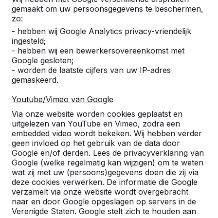
gemaakt om uw persoonsgegevens te beschermen,
zo:
- hebben wij Google Analytics privacy-vriendelijk
ingesteld;
- hebben wij een bewerkersovereenkomst met
Google gesloten;
- worden de laatste cijfers van uw IP-adres
gemaskeerd.
Youtube/Vimeo van Google
Pingpongtafels -->
Voetvolleybaltafels 
Via onze website worden cookies geplaatst en
Een speltafel voor oneindig
Voetvolleybal is een c
uitgelezen van YouTube en Vimeo, zodra een
buitenspeelplezier:
van tafeltennis en voetb
embedded video wordt bekeken. Wij hebben verder
geen invloed op het gebruik van de data door
weerbestendig, oerdegelijk en
op een schoolplein, ca
Google en/of derden. Lees de privacyverklaring van
daarom dus een duurzame
openbare ruimte.
Google (welke regelmatig kan wijzigen) om te weten
keuze.
wat zij met uw (persoons)gegevens doen die zij via
deze cookies verwerken. De informatie die Google
verzamelt via onze website wordt overgebracht
naar en door Google opgeslagen op servers in de
Verenigde Staten. Google stelt zich te houden aan