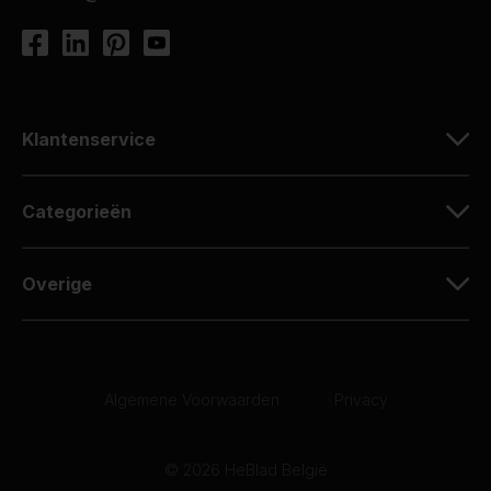
Klantenservice
Categorieën
Overige
Algemene Voorwaarden
|
Privacy
© 2026 HeBlad België