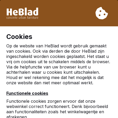
Vanwege onze vakantie leveren wij niet van week 31 t/m
week 33. Houdt u daarom rekening met langere levertijden.
Al meer dan 30.000 producten verkocht
0
Cookies
Op de website van HeBlad wordt gebruik gemaakt
van cookies. Ook via derden die door HeBlad zijn
ingeschakeld worden cookies geplaatst. Het staat u
vrij om cookies uit te schakelen middels de browser.
Via de helpfunctie van uw browser kunt u
achterhalen waar u cookies kunt uitschakelen.
Houd er wel rekening mee dat het mogelijk is dat
onze website dan niet meer optimaal werkt.
Functionele cookies
Functionele cookies zorgen ervoor dat onze
webwinkel correct functioneert. Denk bijvoorbeeld
aan functionaliteiten zoals het winkelwagentje en
afrekenen.