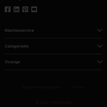
Klantenservice
Categorieën
Overige
Algemene Voorwaarden
|
Privacy
© 2026 HeBlad België