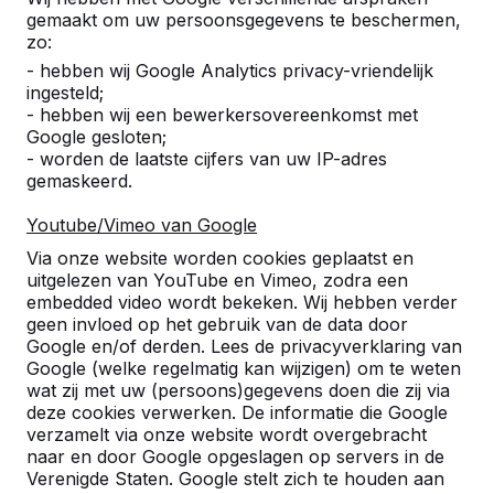
gemaakt om uw persoonsgegevens te beschermen,
zo:
- hebben wij Google Analytics privacy-vriendelijk
ingesteld;
- hebben wij een bewerkersovereenkomst met
Google gesloten;
- worden de laatste cijfers van uw IP-adres
gemaskeerd.
Youtube/Vimeo van Google
Pingpongtafels -->
Voetvolleybaltafels 
Via onze website worden cookies geplaatst en
Een speltafel voor oneindig
Voetvolleybal is een c
uitgelezen van YouTube en Vimeo, zodra een
buitenspeelplezier:
van tafeltennis en voetb
embedded video wordt bekeken. Wij hebben verder
geen invloed op het gebruik van de data door
weerbestendig, oerdegelijk en
op een schoolplein, ca
Google en/of derden. Lees de privacyverklaring van
daarom dus een duurzame
openbare ruimte.
Google (welke regelmatig kan wijzigen) om te weten
keuze.
wat zij met uw (persoons)gegevens doen die zij via
deze cookies verwerken. De informatie die Google
verzamelt via onze website wordt overgebracht
naar en door Google opgeslagen op servers in de
Verenigde Staten. Google stelt zich te houden aan