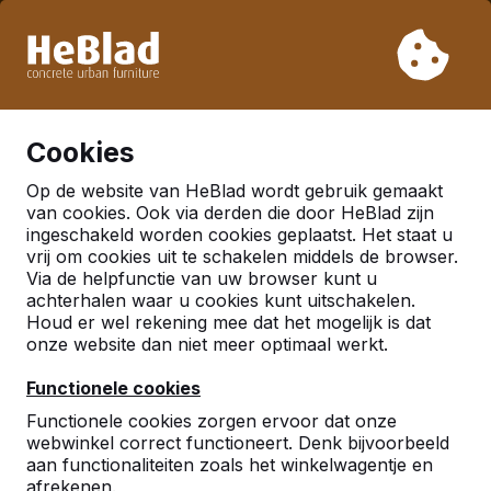
Vanwege onze vakantie leveren wij niet van week 31 t/m
week 33. Houdt u daarom rekening met langere levertijden.
Al meer dan 30.000 producten verkocht
0
Cookies
Op de website van HeBlad wordt gebruik gemaakt
van cookies. Ook via derden die door HeBlad zijn
ingeschakeld worden cookies geplaatst. Het staat u
vrij om cookies uit te schakelen middels de browser.
Via de helpfunctie van uw browser kunt u
achterhalen waar u cookies kunt uitschakelen.
Houd er wel rekening mee dat het mogelijk is dat
onze website dan niet meer optimaal werkt.
Functionele cookies
Functionele cookies zorgen ervoor dat onze
webwinkel correct functioneert. Denk bijvoorbeeld
aan functionaliteiten zoals het winkelwagentje en
afrekenen.