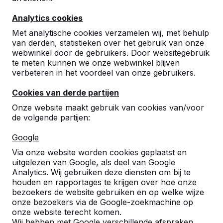
Analytics cookies
Met analytische cookies verzamelen wij, met behulp
van derden, statistieken over het gebruik van onze
webwinkel door de gebruikers. Door websitegebruik
te meten kunnen we onze webwinkel blijven
Betonnen tafeltennistafels,
verbeteren in het voordeel van onze gebruikers.
bankjes en speltafels.
Cookies van derde partijen
Bestel direct bij dé fabrikant van de meest
Onze website maakt gebruik van cookies van/voor
robuuste spel- en speeltafels.
de volgende partijen:
Bekijk onze tafels -->
Google
Via onze website worden cookies geplaatst en
uitgelezen van Google, als deel van Google
Analytics. Wij gebruiken deze diensten om bij te
houden en rapportages te krijgen over hoe onze
Ontdek ons complete
bezoekers de website gebruiken en op welke wijze
assortiment
onze bezoekers via de Google-zoekmachine op
onze website terecht komen.
Wij hebben met Google verschillende afspraken