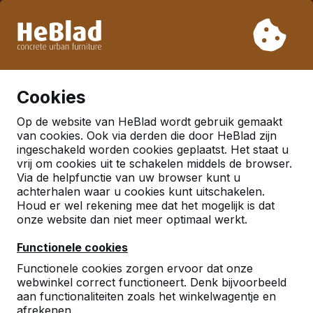
Vanwege onze vakantie leveren wij niet van week 31 t/m
week 33. Houdt u daarom rekening met langere levertijden.
Al meer dan 30.000 producten verkocht
0
Cookies
Op de website van HeBlad wordt gebruik gemaakt
van cookies. Ook via derden die door HeBlad zijn
ingeschakeld worden cookies geplaatst. Het staat u
vrij om cookies uit te schakelen middels de browser.
Via de helpfunctie van uw browser kunt u
achterhalen waar u cookies kunt uitschakelen.
Houd er wel rekening mee dat het mogelijk is dat
onze website dan niet meer optimaal werkt.
Functionele cookies
Functionele cookies zorgen ervoor dat onze
webwinkel correct functioneert. Denk bijvoorbeeld
aan functionaliteiten zoals het winkelwagentje en
afrekenen.