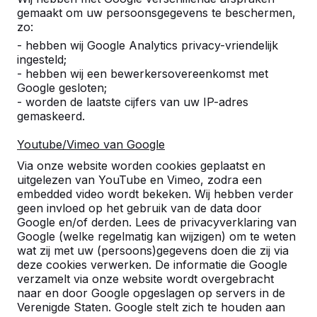
gemaakt om uw persoonsgegevens te beschermen,
zo:
- hebben wij Google Analytics privacy-vriendelijk
ingesteld;
- hebben wij een bewerkersovereenkomst met
Google gesloten;
- worden de laatste cijfers van uw IP-adres
gemaskeerd.
Youtube/Vimeo van Google
Pingpongtafels -->
Voetvolleybaltafels 
Via onze website worden cookies geplaatst en
Een speltafel voor oneindig
Voetvolleybal is een c
uitgelezen van YouTube en Vimeo, zodra een
buitenspeelplezier:
van tafeltennis en voetb
embedded video wordt bekeken. Wij hebben verder
geen invloed op het gebruik van de data door
weerbestendig, oerdegelijk en
op een schoolplein, ca
Google en/of derden. Lees de privacyverklaring van
daarom dus een duurzame
openbare ruimte.
Google (welke regelmatig kan wijzigen) om te weten
keuze.
wat zij met uw (persoons)gegevens doen die zij via
deze cookies verwerken. De informatie die Google
verzamelt via onze website wordt overgebracht
naar en door Google opgeslagen op servers in de
Verenigde Staten. Google stelt zich te houden aan