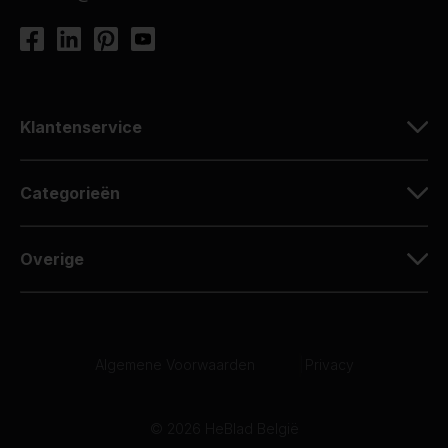
Klantenservice
Categorieën
Overige
Algemene Voorwaarden
|
Privacy
© 2026 HeBlad België