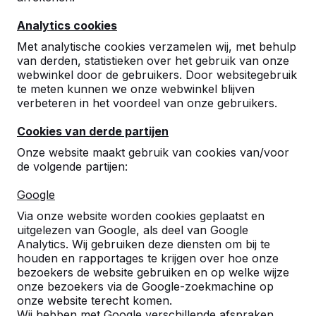
Analytics cookies
Met analytische cookies verzamelen wij, met behulp
van derden, statistieken over het gebruik van onze
webwinkel door de gebruikers. Door websitegebruik
te meten kunnen we onze webwinkel blijven
Betonnen tafeltennistafels,
verbeteren in het voordeel van onze gebruikers.
bankjes en speltafels.
Cookies van derde partijen
Bestel direct bij dé fabrikant van de meest
Onze website maakt gebruik van cookies van/voor
robuuste spel- en speeltafels.
de volgende partijen:
Bekijk onze tafels -->
Google
Via onze website worden cookies geplaatst en
uitgelezen van Google, als deel van Google
Analytics. Wij gebruiken deze diensten om bij te
houden en rapportages te krijgen over hoe onze
Ontdek ons complete
bezoekers de website gebruiken en op welke wijze
assortiment
onze bezoekers via de Google-zoekmachine op
onze website terecht komen.
Wij hebben met Google verschillende afspraken