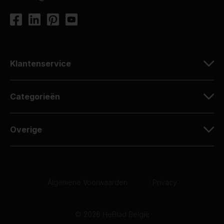
Klantenservice
Categorieën
Overige
Algemene Voorwaarden
|
Privacy
© 2026 HeBlad België