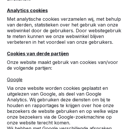
Analytics cookies
Met analytische cookies verzamelen wij, met behulp
van derden, statistieken over het gebruik van onze
webwinkel door de gebruikers. Door websitegebruik
te meten kunnen we onze webwinkel blijven
Betonnen tafeltennistafels,
verbeteren in het voordeel van onze gebruikers.
bankjes en speltafels.
Cookies van derde partijen
Bestel direct bij dé fabrikant van de meest
Onze website maakt gebruik van cookies van/voor
robuuste spel- en speeltafels.
de volgende partijen:
Bekijk onze tafels -->
Google
Via onze website worden cookies geplaatst en
uitgelezen van Google, als deel van Google
Analytics. Wij gebruiken deze diensten om bij te
houden en rapportages te krijgen over hoe onze
Ontdek ons complete
bezoekers de website gebruiken en op welke wijze
assortiment
onze bezoekers via de Google-zoekmachine op
onze website terecht komen.
Wij hebben met Google verschillende afspraken