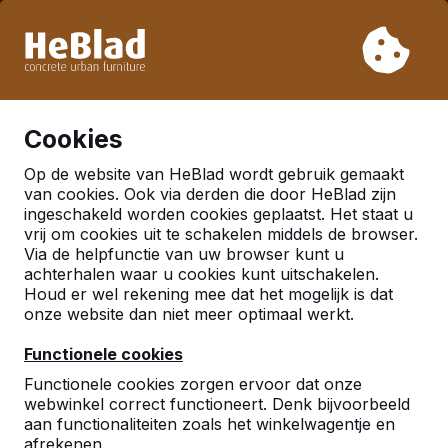
Vanwege onze vakantie leveren wij niet van week 31 t/m
week 33. Houdt u daarom rekening met langere levertijden.
Al meer dan 30.000 producten verkocht
0
Cookies
Op de website van HeBlad wordt gebruik gemaakt
van cookies. Ook via derden die door HeBlad zijn
ingeschakeld worden cookies geplaatst. Het staat u
vrij om cookies uit te schakelen middels de browser.
Via de helpfunctie van uw browser kunt u
achterhalen waar u cookies kunt uitschakelen.
Houd er wel rekening mee dat het mogelijk is dat
onze website dan niet meer optimaal werkt.
Functionele cookies
Functionele cookies zorgen ervoor dat onze
webwinkel correct functioneert. Denk bijvoorbeeld
aan functionaliteiten zoals het winkelwagentje en
afrekenen.