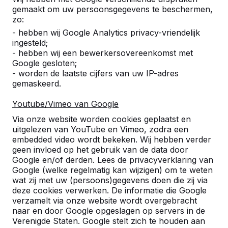
gemaakt om uw persoonsgegevens te beschermen,
zo:
- hebben wij Google Analytics privacy-vriendelijk
ingesteld;
- hebben wij een bewerkersovereenkomst met
Google gesloten;
- worden de laatste cijfers van uw IP-adres
gemaskeerd.
Youtube/Vimeo van Google
Pingpongtafels -->
Voetvolleybaltafels 
Via onze website worden cookies geplaatst en
Een speltafel voor oneindig
Voetvolleybal is een c
uitgelezen van YouTube en Vimeo, zodra een
buitenspeelplezier:
van tafeltennis en voetb
embedded video wordt bekeken. Wij hebben verder
geen invloed op het gebruik van de data door
weerbestendig, oerdegelijk en
op een schoolplein, ca
Google en/of derden. Lees de privacyverklaring van
daarom dus een duurzame
openbare ruimte.
Google (welke regelmatig kan wijzigen) om te weten
keuze.
wat zij met uw (persoons)gegevens doen die zij via
deze cookies verwerken. De informatie die Google
verzamelt via onze website wordt overgebracht
naar en door Google opgeslagen op servers in de
Verenigde Staten. Google stelt zich te houden aan