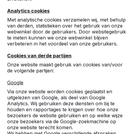
Analytics cookies
Met analytische cookies verzamelen wij, met behulp
van derden, statistieken over het gebruik van onze
webwinkel door de gebruikers. Door websitegebruik
te meten kunnen we onze webwinkel blijven
Betonnen tafeltennistafels,
verbeteren in het voordeel van onze gebruikers.
bankjes en speltafels.
Cookies van derde partijen
Bestel direct bij dé fabrikant van de meest
Onze website maakt gebruik van cookies van/voor
robuuste spel- en speeltafels.
de volgende partijen:
Bekijk onze tafels -->
Google
Via onze website worden cookies geplaatst en
uitgelezen van Google, als deel van Google
Analytics. Wij gebruiken deze diensten om bij te
houden en rapportages te krijgen over hoe onze
Ontdek ons complete
bezoekers de website gebruiken en op welke wijze
assortiment
onze bezoekers via de Google-zoekmachine op
onze website terecht komen.
Wij hebben met Google verschillende afspraken