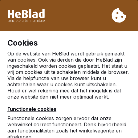
Vanwege onze vakantie leveren wij niet van week 31 t/m
week 33. Houdt u daarom rekening met langere levertijden.
Al meer dan 30.000 producten verkocht
0
Cookies
Op de website van HeBlad wordt gebruik gemaakt
van cookies. Ook via derden die door HeBlad zijn
ingeschakeld worden cookies geplaatst. Het staat u
vrij om cookies uit te schakelen middels de browser.
Via de helpfunctie van uw browser kunt u
achterhalen waar u cookies kunt uitschakelen.
Houd er wel rekening mee dat het mogelijk is dat
onze website dan niet meer optimaal werkt.
Functionele cookies
Functionele cookies zorgen ervoor dat onze
webwinkel correct functioneert. Denk bijvoorbeeld
aan functionaliteiten zoals het winkelwagentje en
afrekenen.