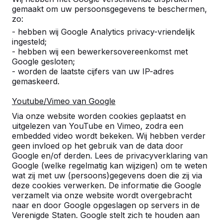
gemaakt om uw persoonsgegevens te beschermen,
zo:
- hebben wij Google Analytics privacy-vriendelijk
ingesteld;
- hebben wij een bewerkersovereenkomst met
Google gesloten;
- worden de laatste cijfers van uw IP-adres
gemaskeerd.
Youtube/Vimeo van Google
Pingpongtafels -->
Voetvolleybaltafels 
Via onze website worden cookies geplaatst en
Een speltafel voor oneindig
Voetvolleybal is een c
uitgelezen van YouTube en Vimeo, zodra een
buitenspeelplezier:
van tafeltennis en voetb
embedded video wordt bekeken. Wij hebben verder
geen invloed op het gebruik van de data door
weerbestendig, oerdegelijk en
op een schoolplein, ca
Google en/of derden. Lees de privacyverklaring van
daarom dus een duurzame
openbare ruimte.
Google (welke regelmatig kan wijzigen) om te weten
keuze.
wat zij met uw (persoons)gegevens doen die zij via
deze cookies verwerken. De informatie die Google
verzamelt via onze website wordt overgebracht
naar en door Google opgeslagen op servers in de
Verenigde Staten. Google stelt zich te houden aan