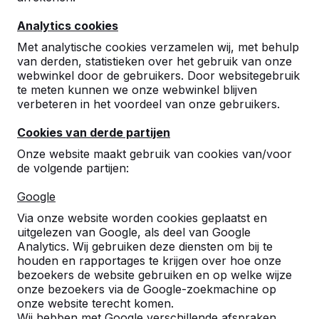
Analytics cookies
Met analytische cookies verzamelen wij, met behulp
van derden, statistieken over het gebruik van onze
webwinkel door de gebruikers. Door websitegebruik
te meten kunnen we onze webwinkel blijven
Betonnen tafeltennistafels,
verbeteren in het voordeel van onze gebruikers.
bankjes en speltafels.
Cookies van derde partijen
Bestel direct bij dé fabrikant van de meest
Onze website maakt gebruik van cookies van/voor
robuuste spel- en speeltafels.
de volgende partijen:
Bekijk onze tafels -->
Google
Via onze website worden cookies geplaatst en
uitgelezen van Google, als deel van Google
Analytics. Wij gebruiken deze diensten om bij te
houden en rapportages te krijgen over hoe onze
Ontdek ons complete
bezoekers de website gebruiken en op welke wijze
assortiment
onze bezoekers via de Google-zoekmachine op
onze website terecht komen.
Wij hebben met Google verschillende afspraken