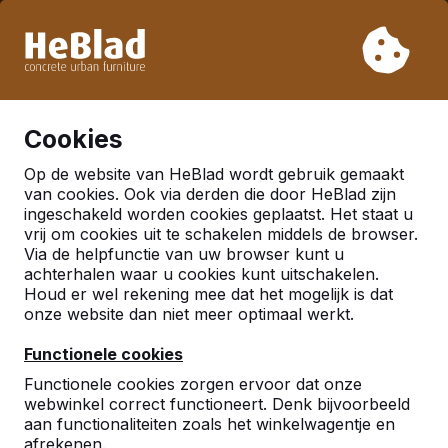
Vanwege onze vakantie leveren wij niet van week 31 t/m
week 33. Houdt u daarom rekening met langere levertijden.
Al meer dan 30.000 producten verkocht
0
Cookies
Op de website van HeBlad wordt gebruik gemaakt
van cookies. Ook via derden die door HeBlad zijn
ingeschakeld worden cookies geplaatst. Het staat u
vrij om cookies uit te schakelen middels de browser.
Via de helpfunctie van uw browser kunt u
achterhalen waar u cookies kunt uitschakelen.
Houd er wel rekening mee dat het mogelijk is dat
onze website dan niet meer optimaal werkt.
Functionele cookies
Functionele cookies zorgen ervoor dat onze
webwinkel correct functioneert. Denk bijvoorbeeld
aan functionaliteiten zoals het winkelwagentje en
afrekenen.