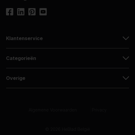
Klantenservice
Categorieën
Overige
Algemene Voorwaarden
|
Privacy
© 2026 HeBlad België