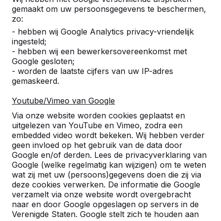
gemaakt om uw persoonsgegevens te beschermen,
zo:
- hebben wij Google Analytics privacy-vriendelijk
ingesteld;
- hebben wij een bewerkersovereenkomst met
Google gesloten;
- worden de laatste cijfers van uw IP-adres
gemaskeerd.
Youtube/Vimeo van Google
Pingpongtafels -->
Voetvolleybaltafels 
Via onze website worden cookies geplaatst en
Een speltafel voor oneindig
Voetvolleybal is een c
uitgelezen van YouTube en Vimeo, zodra een
buitenspeelplezier:
van tafeltennis en voetb
embedded video wordt bekeken. Wij hebben verder
geen invloed op het gebruik van de data door
weerbestendig, oerdegelijk en
op een schoolplein, ca
Google en/of derden. Lees de privacyverklaring van
daarom dus een duurzame
openbare ruimte.
Google (welke regelmatig kan wijzigen) om te weten
keuze.
wat zij met uw (persoons)gegevens doen die zij via
deze cookies verwerken. De informatie die Google
verzamelt via onze website wordt overgebracht
naar en door Google opgeslagen op servers in de
Verenigde Staten. Google stelt zich te houden aan