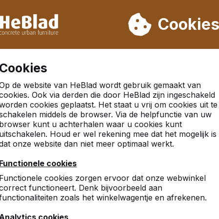
eren wij niet van week 31 t/m week 33. Houdt u daarom rekenin
Cookie
.000 producten verkocht
Klanten beoordelen HeBlad me
Cookies
Op de website van HeBlad wordt gebruik gemaakt van
cookies. Ook via derden die door HeBlad zijn ingeschakeld
worden cookies geplaatst. Het staat u vrij om cookies uit te
schakelen middels de browser. Via de helpfunctie van uw
browser kunt u achterhalen waar u cookies kunt
uitschakelen. Houd er wel rekening mee dat het mogelijk is
dat onze website dan niet meer optimaal werkt.
Functionele cookies
Functionele cookies zorgen ervoor dat onze webwinkel
correct functioneert. Denk bijvoorbeeld aan
functionaliteiten zoals het winkelwagentje en afrekenen.
Analytics cookies