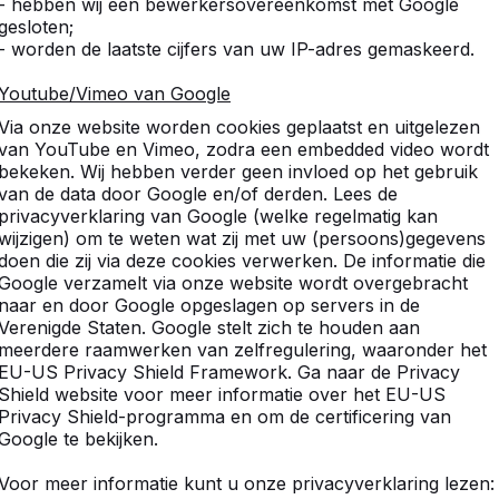
- hebben wij een bewerkersovereenkomst met Google
gesloten;
- worden de laatste cijfers van uw IP-adres gemaskeerd.
tdek ons complete assortim
Youtube/Vimeo van Google
Via onze website worden cookies geplaatst en uitgelezen
van YouTube en Vimeo, zodra een embedded video wordt
bekeken. Wij hebben verder geen invloed op het gebruik
van de data door Google en/of derden. Lees de
privacyverklaring van Google (welke regelmatig kan
wijzigen) om te weten wat zij met uw (persoons)gegevens
doen die zij via deze cookies verwerken. De informatie die
Google verzamelt via onze website wordt overgebracht
naar en door Google opgeslagen op servers in de
Verenigde Staten. Google stelt zich te houden aan
meerdere raamwerken van zelfregulering, waaronder het
EU-US Privacy Shield Framework. Ga naar de Privacy
Shield website voor meer informatie over het EU-US
Privacy Shield-programma en om de certificering van
Google te bekijken.
Voor meer informatie kunt u onze privacyverklaring lezen:
Voetvolleybaltafels -->