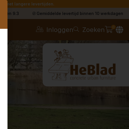
g met langere levertijden.
s
t een 9.3
Gemiddelde levertijd binnen 10 werkdagen
0
Inloggen
Zoeken