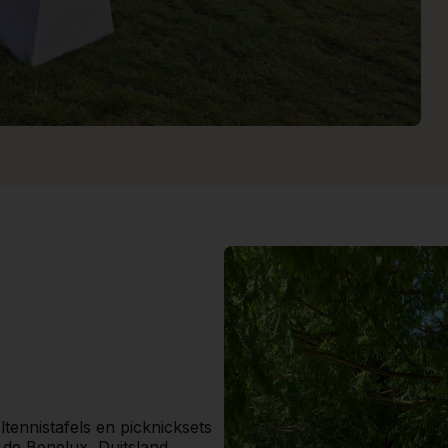
ltennistafels en picknicksets
de Benelux, Duitsland,