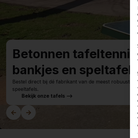
Betonnen tafeltennis
bankjes en speltafels
Bestel direct bij dé fabrikant van de meest robuuste s
speeltafels.
Bekijk onze tafels -->
<-
->