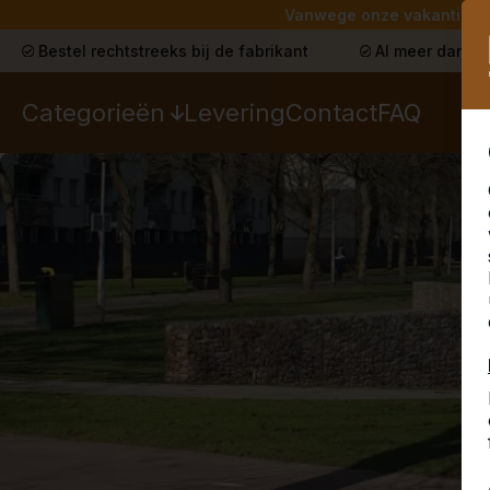
Vanwege onze vakantie lev
Bestel rechtstreeks bij de fabrikant
Al meer dan 30
Categorieën
Levering
Contact
FAQ