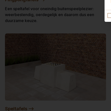
Een speltafel voor oneindig buitenspeelplezier:
weerbestendig, oerdegelijk en daarom dus een
duurzame keuze.
Speltafels -->