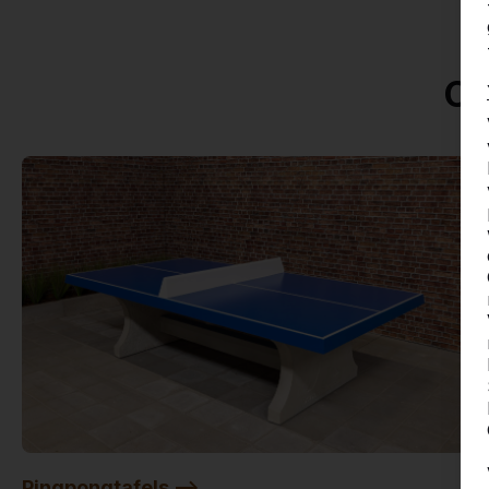
On
Pingpongtafels -->