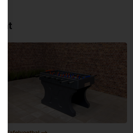
ent
Tafelvoetbal -->