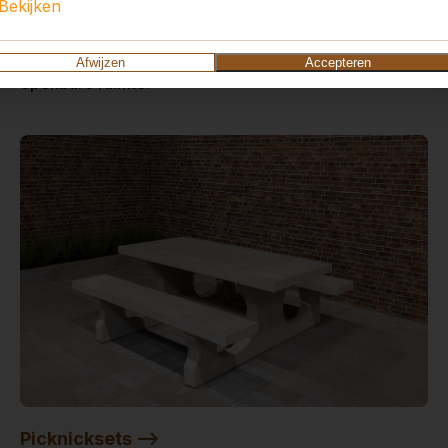
Bekijken
Voetvolleybal is een combinatie van tafeltennis en
voetbal. Ideaal op een schoolplein, camping of
Afwijzen
Accepteren
openbare ruimte.
Picknicksets -->