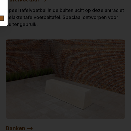
Speel tafelvoetbal in de buitenlucht op deze antraciet
gelakte tafelvoetbaltafel. Speciaal ontworpen voor
buitengebruik.
Banken -->