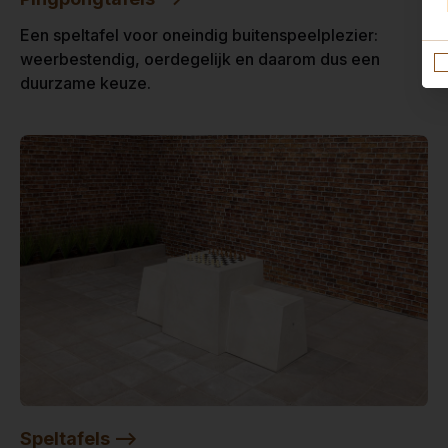
Een speltafel voor oneindig buitenspeelplezier:
weerbestendig, oerdegelijk en daarom dus een
duurzame keuze.
Speltafels -->