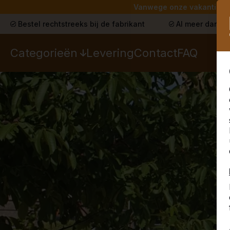
Vanwege onze vakantie lev
Bestel rechtstreeks bij de fabrikant
Al meer dan 30
Categorieën
Levering
Contact
FAQ