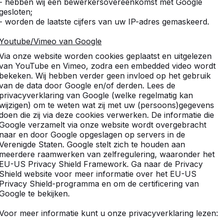
- hebben wij een bewerkersovereenkomst met Google
gesloten;
- worden de laatste cijfers van uw IP-adres gemaskeerd.
tdek ons complete assortim
Youtube/Vimeo van Google
Via onze website worden cookies geplaatst en uitgelezen
van YouTube en Vimeo, zodra een embedded video wordt
bekeken. Wij hebben verder geen invloed op het gebruik
van de data door Google en/of derden. Lees de
privacyverklaring van Google (welke regelmatig kan
wijzigen) om te weten wat zij met uw (persoons)gegevens
doen die zij via deze cookies verwerken. De informatie die
Google verzamelt via onze website wordt overgebracht
naar en door Google opgeslagen op servers in de
Verenigde Staten. Google stelt zich te houden aan
meerdere raamwerken van zelfregulering, waaronder het
EU-US Privacy Shield Framework. Ga naar de Privacy
Shield website voor meer informatie over het EU-US
Privacy Shield-programma en om de certificering van
Google te bekijken.
Voor meer informatie kunt u onze privacyverklaring lezen:
Voetvolleybaltafels -->