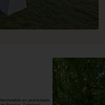
ltennistafels en picknicksets
de Benelux, Duitsland,