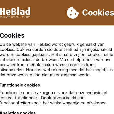
eren wij niet van week 31 t/m week 33. Houdt u daarom rekenin
Cookie
.000 producten verkocht
Klanten beoordelen HeBlad me
Cookies
Op de website van HeBlad wordt gebruik gemaakt van
cookies. Ook via derden die door HeBlad zijn ingeschakeld
worden cookies geplaatst. Het staat u vrij om cookies uit te
schakelen middels de browser. Via de helpfunctie van uw
browser kunt u achterhalen waar u cookies kunt
uitschakelen. Houd er wel rekening mee dat het mogelijk is
dat onze website dan niet meer optimaal werkt.
Functionele cookies
Functionele cookies zorgen ervoor dat onze webwinkel
correct functioneert. Denk bijvoorbeeld aan
functionaliteiten zoals het winkelwagentje en afrekenen.
Analytics cookies