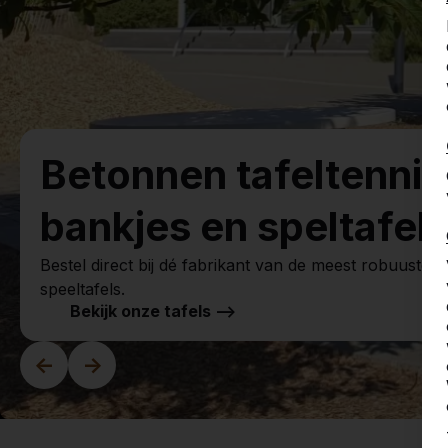
Betonnen tafeltennis
bankjes en speltafels
Bestel direct bij dé fabrikant van de meest robuuste s
speeltafels.
Bekijk onze tafels -->
<-
->