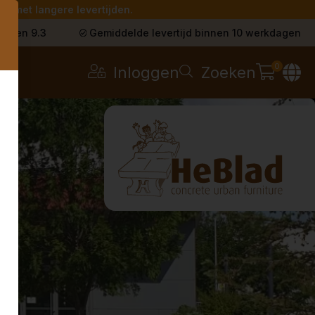
g met langere levertijden.
s
t een 9.3
Gemiddelde levertijd binnen 10 werkdagen
0
Inloggen
Zoeken