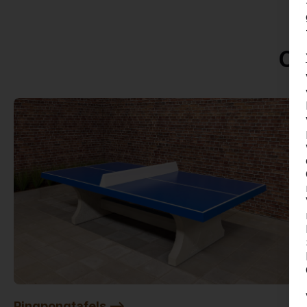
On
Pingpongtafels -->