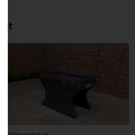
ent
Tafelvoetbal -->