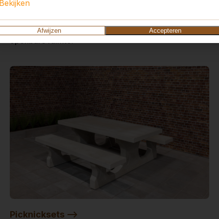
Bekijken
Voetvolleybal is een combinatie van tafeltennis en
voetbal. Ideaal op een schoolplein, camping of
Afwijzen
Accepteren
openbare ruimte.
Picknicksets -->