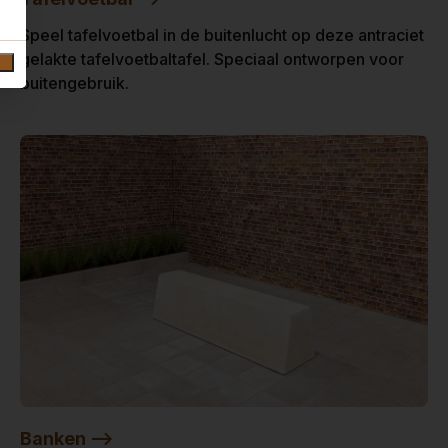
Speel tafelvoetbal in de buitenlucht op deze antraciet
gelakte tafelvoetbaltafel. Speciaal ontworpen voor
buitengebruik.
Banken -->