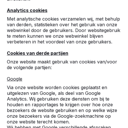
Analytics cookies
Met analytische cookies verzamelen wij, met behulp
van derden, statistieken over het gebruik van onze
webwinkel door de gebruikers. Door websitegebruik
te meten kunnen we onze webwinkel blijven
Betonnen tafeltennistafels,
verbeteren in het voordeel van onze gebruikers.
bankjes en speltafels.
Cookies van derde partijen
Bestel direct bij dé fabrikant van de meest
Onze website maakt gebruik van cookies van/voor
robuuste spel- en speeltafels.
de volgende partijen:
Bekijk onze tafels -->
Google
Via onze website worden cookies geplaatst en
uitgelezen van Google, als deel van Google
Analytics. Wij gebruiken deze diensten om bij te
houden en rapportages te krijgen over hoe onze
Ontdek ons complete
bezoekers de website gebruiken en op welke wijze
assortiment
onze bezoekers via de Google-zoekmachine op
onze website terecht komen.
Wij hebben met Google verschillende afspraken