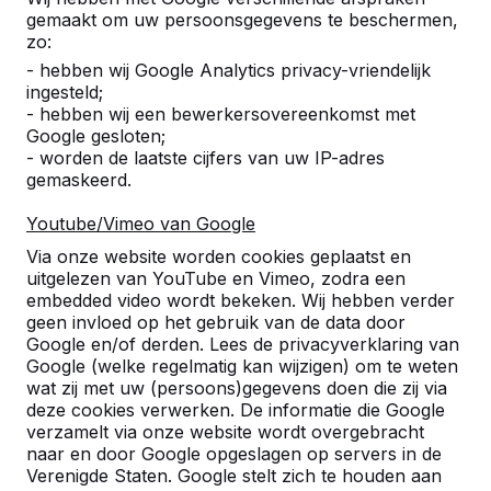
gemaakt om uw persoonsgegevens te beschermen,
zo:
- hebben wij Google Analytics privacy-vriendelijk
ingesteld;
- hebben wij een bewerkersovereenkomst met
Google gesloten;
- worden de laatste cijfers van uw IP-adres
gemaskeerd.
Youtube/Vimeo van Google
Pingpongtafels -->
Voetvolleybaltafels 
Via onze website worden cookies geplaatst en
Een speltafel voor oneindig
Voetvolleybal is een c
uitgelezen van YouTube en Vimeo, zodra een
buitenspeelplezier:
van tafeltennis en voetb
embedded video wordt bekeken. Wij hebben verder
geen invloed op het gebruik van de data door
weerbestendig, oerdegelijk en
op een schoolplein, ca
Google en/of derden. Lees de privacyverklaring van
daarom dus een duurzame
openbare ruimte.
Google (welke regelmatig kan wijzigen) om te weten
keuze.
wat zij met uw (persoons)gegevens doen die zij via
deze cookies verwerken. De informatie die Google
verzamelt via onze website wordt overgebracht
naar en door Google opgeslagen op servers in de
Verenigde Staten. Google stelt zich te houden aan