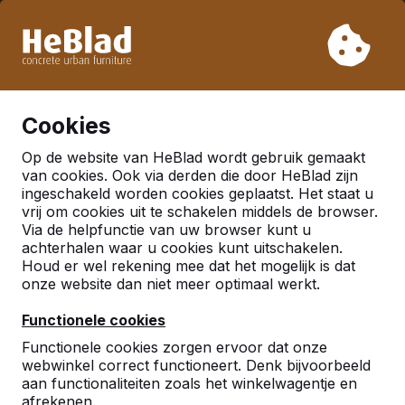
Vanwege onze vakantie leveren wij niet van week 31 t/m
week 33. Houdt u daarom rekening met langere levertijden.
Al meer dan 30.000 producten verkocht
0
Cookies
Op de website van HeBlad wordt gebruik gemaakt
van cookies. Ook via derden die door HeBlad zijn
ingeschakeld worden cookies geplaatst. Het staat u
vrij om cookies uit te schakelen middels de browser.
Via de helpfunctie van uw browser kunt u
achterhalen waar u cookies kunt uitschakelen.
Houd er wel rekening mee dat het mogelijk is dat
onze website dan niet meer optimaal werkt.
Functionele cookies
Functionele cookies zorgen ervoor dat onze
webwinkel correct functioneert. Denk bijvoorbeeld
aan functionaliteiten zoals het winkelwagentje en
afrekenen.