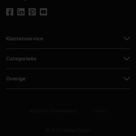
Klantenservice
Categorieën
Overige
Algemene Voorwaarden
|
Privacy
© 2026 HeBlad België