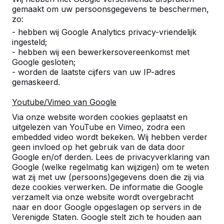
gemaakt om uw persoonsgegevens te beschermen,
Wat is het voordeel van Bamboe?
zo:
- hebben wij Google Analytics privacy-vriendelijk
ingesteld;
Moet de betonnen tafel waterpas
- hebben wij een bewerkersovereenkomst met
staan?
Google gesloten;
- worden de laatste cijfers van uw IP-adres
gemaskeerd.
Zit er garantie op onze producten?
Youtube/Vimeo van Google
Kan er ook reclame op julle producten
Via onze website worden cookies geplaatst en
worden aangebracht?
uitgelezen van YouTube en Vimeo, zodra een
embedded video wordt bekeken. Wij hebben verder
geen invloed op het gebruik van de data door
Is het beslist nodig dat er een
Google en/of derden. Lees de privacyverklaring van
verharde ondergrond onder de tafel
Google (welke regelmatig kan wijzigen) om te weten
ligt in verband met verzakken?
wat zij met uw (persoons)gegevens doen die zij via
deze cookies verwerken. De informatie die Google
verzamelt via onze website wordt overgebracht
Wat is het gewicht van de betonnen
naar en door Google opgeslagen op servers in de
tafels en banken?
Verenigde Staten. Google stelt zich te houden aan