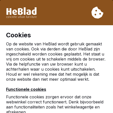
Vanwege onze vakantie leveren wij niet van week 31 t/m
week 33. Houdt u daarom rekening met langere levertijden.
Al meer dan 30.000 producten verkocht
0
Cookies
Op de website van HeBlad wordt gebruik gemaakt
van cookies. Ook via derden die door HeBlad zijn
Veelgestelde vragen
ingeschakeld worden cookies geplaatst. Het staat u
vrij om cookies uit te schakelen middels de browser.
Via de helpfunctie van uw browser kunt u
achterhalen waar u cookies kunt uitschakelen.
Hier vind je enkele vragen die veel gesteld worden.
Houd er wel rekening mee dat het mogelijk is dat
Staat je vraag er niet tussen? Neem dan gerust
onze website dan niet meer optimaal werkt.
contact op.
Functionele cookies
Functionele cookies zorgen ervoor dat onze
webwinkel correct functioneert. Denk bijvoorbeeld
aan functionaliteiten zoals het winkelwagentje en
afrekenen.
Toon alle