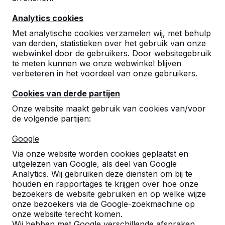
Analytics cookies
Betonbanken
Met analytische cookies verzamelen wij, met behulp
van derden, statistieken over het gebruik van onze
webwinkel door de gebruikers. Door websitegebruik
Picknicksets
te meten kunnen we onze webwinkel blijven
verbeteren in het voordeel van onze gebruikers.
Pingpongtafels
Cookies van derde partijen
Speltafels
Onze website maakt gebruik van cookies van/voor
de volgende partijen:
Tafelvoetbal
Google
Via onze website worden cookies geplaatst en
Voetvolleybaltafel
uitgelezen van Google, als deel van Google
Analytics. Wij gebruiken deze diensten om bij te
houden en rapportages te krijgen over hoe onze
Accessoires
bezoekers de website gebruiken en op welke wijze
onze bezoekers via de Google-zoekmachine op
onze website terecht komen.
Betonbanken
Wij hebben met Google verschillende afspraken