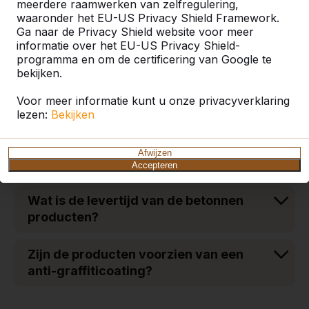
meerdere raamwerken van zelfregulering,
waaronder het EU-US Privacy Shield Framework.
Wat zijn de voordelen van een
Ga naar de Privacy Shield website voor meer
betonnen onderplaat onder onze
informatie over het EU-US Privacy Shield-
tafels en banken?
programma en om de certificering van Google te
bekijken.
Uit welk ‘hout‘ bestaan de zitplanken
Voor meer informatie kunt u onze privacyverklaring
op de De Luxe picknicksets?
lezen:
Bekijken
Wat is de betalingstermijn van de
Afwijzen
betonnen tafels en banken?
Accepteren
Wat is de levertijd van de betonnen
producten?
Zijn de producten voorzien van een
anti-graffiticoating?