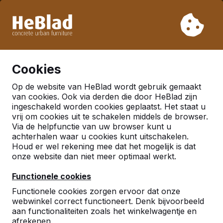
Vanwege onze vakantie leveren wij niet van week 31 t/m
week 33. Houdt u daarom rekening met langere levertijden.
Al meer dan 30.000 producten verkocht
0
Cookies
Op de website van HeBlad wordt gebruik gemaakt
van cookies. Ook via derden die door HeBlad zijn
ingeschakeld worden cookies geplaatst. Het staat u
vrij om cookies uit te schakelen middels de browser.
Via de helpfunctie van uw browser kunt u
achterhalen waar u cookies kunt uitschakelen.
Houd er wel rekening mee dat het mogelijk is dat
onze website dan niet meer optimaal werkt.
Functionele cookies
Functionele cookies zorgen ervoor dat onze
webwinkel correct functioneert. Denk bijvoorbeeld
aan functionaliteiten zoals het winkelwagentje en
afrekenen.