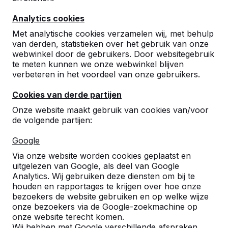
Analytics cookies
Met analytische cookies verzamelen wij, met behulp
van derden, statistieken over het gebruik van onze
webwinkel door de gebruikers. Door websitegebruik
te meten kunnen we onze webwinkel blijven
Betonnen tafeltennistafels,
verbeteren in het voordeel van onze gebruikers.
bankjes en speltafels.
Cookies van derde partijen
Bestel direct bij dé fabrikant van de meest
Onze website maakt gebruik van cookies van/voor
robuuste spel- en speeltafels.
de volgende partijen:
Bekijk onze tafels -->
Google
Via onze website worden cookies geplaatst en
uitgelezen van Google, als deel van Google
Analytics. Wij gebruiken deze diensten om bij te
houden en rapportages te krijgen over hoe onze
Ontdek ons complete
bezoekers de website gebruiken en op welke wijze
assortiment
onze bezoekers via de Google-zoekmachine op
onze website terecht komen.
Wij hebben met Google verschillende afspraken