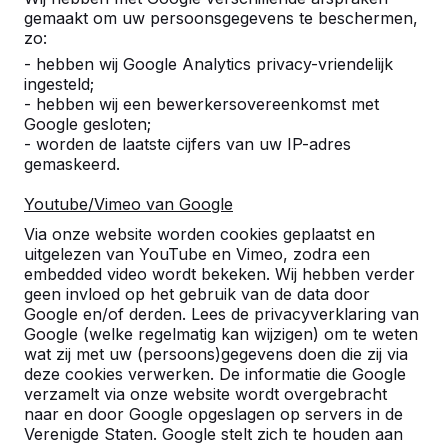
gemaakt om uw persoonsgegevens te beschermen,
zo:
- hebben wij Google Analytics privacy-vriendelijk
ingesteld;
- hebben wij een bewerkersovereenkomst met
Google gesloten;
- worden de laatste cijfers van uw IP-adres
gemaskeerd.
Youtube/Vimeo van Google
Pingpongtafels -->
Voetvolleybaltafels 
Via onze website worden cookies geplaatst en
Een speltafel voor oneindig
Voetvolleybal is een c
uitgelezen van YouTube en Vimeo, zodra een
buitenspeelplezier:
van tafeltennis en voetb
embedded video wordt bekeken. Wij hebben verder
geen invloed op het gebruik van de data door
weerbestendig, oerdegelijk en
op een schoolplein, ca
Google en/of derden. Lees de privacyverklaring van
daarom dus een duurzame
openbare ruimte.
Google (welke regelmatig kan wijzigen) om te weten
keuze.
wat zij met uw (persoons)gegevens doen die zij via
deze cookies verwerken. De informatie die Google
verzamelt via onze website wordt overgebracht
naar en door Google opgeslagen op servers in de
Verenigde Staten. Google stelt zich te houden aan