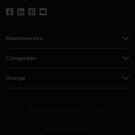
Klantenservice
Categorieën
Overige
Algemene Voorwaarden
|
Privacy
© 2026 HeBlad België