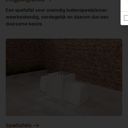
Een speltafel voor oneindig buitenspeelplezier:
weerbestendig, oerdegelijk en daarom dus een
duurzame keuze.
Speltafels -->