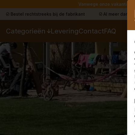
Vanwege onze vakantie lev
Bestel rechtstreeks bij de fabrikant
Al meer dan 30
Categorieën
Levering
Contact
FAQ