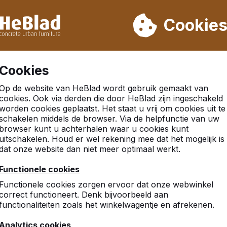
eren wij niet van week 31 t/m week 33. Houdt u daarom rekenin
Cookie
.000 producten verkocht
Klanten beoordelen HeBlad me
Cookies
Op de website van HeBlad wordt gebruik gemaakt van
cookies. Ook via derden die door HeBlad zijn ingeschakeld
worden cookies geplaatst. Het staat u vrij om cookies uit te
schakelen middels de browser. Via de helpfunctie van uw
browser kunt u achterhalen waar u cookies kunt
uitschakelen. Houd er wel rekening mee dat het mogelijk is
dat onze website dan niet meer optimaal werkt.
Functionele cookies
Functionele cookies zorgen ervoor dat onze webwinkel
correct functioneert. Denk bijvoorbeeld aan
functionaliteiten zoals het winkelwagentje en afrekenen.
Analytics cookies