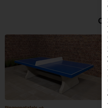
On
Pingpongtafels -->