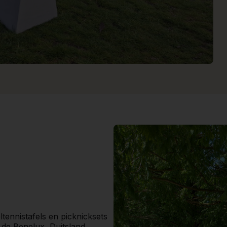
ltennistafels en picknicksets
de Benelux, Duitsland,