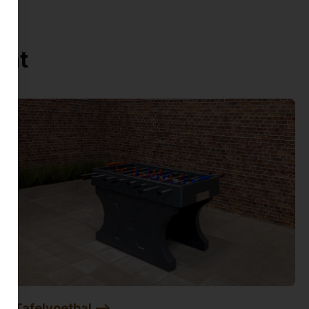
ent
Tafelvoetbal -->