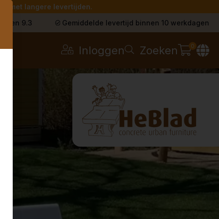
g met langere levertijden.
s
t een 9.3
Gemiddelde levertijd binnen 10 werkdagen
0
Inloggen
Zoeken