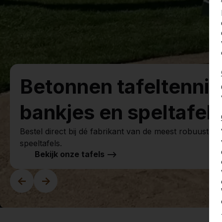
Betonnen tafeltennis
bankjes en speltafels
Bestel direct bij dé fabrikant van de meest robuuste s
speeltafels.
Bekijk onze tafels -->
<-
->