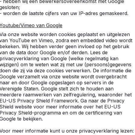
- hebben wij een bewerkersovereenkomst met Google
gesloten;
- worden de laatste cijfers van uw IP-adres gemaskeerd.
tdek ons complete assortim
Youtube/Vimeo van Google
Via onze website worden cookies geplaatst en uitgelezen
van YouTube en Vimeo, zodra een embedded video wordt
bekeken. Wij hebben verder geen invloed op het gebruik
van de data door Google en/of derden. Lees de
privacyverklaring van Google (welke regelmatig kan
wijzigen) om te weten wat zij met uw (persoons)gegevens
doen die zij via deze cookies verwerken. De informatie die
Google verzamelt via onze website wordt overgebracht
naar en door Google opgeslagen op servers in de
Verenigde Staten. Google stelt zich te houden aan
meerdere raamwerken van zelfregulering, waaronder het
EU-US Privacy Shield Framework. Ga naar de Privacy
Shield website voor meer informatie over het EU-US
Privacy Shield-programma en om de certificering van
Google te bekijken.
Voor meer informatie kunt u onze privacyverklaring lezen:
Voetvolleybaltafels -->