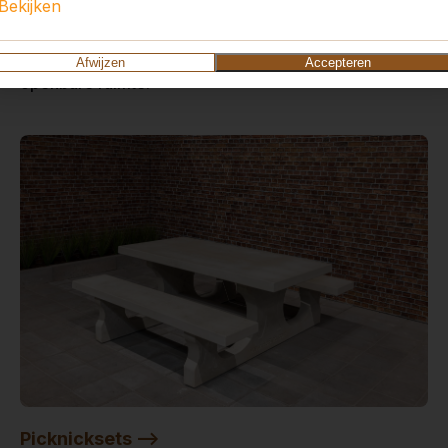
Bekijken
Voetvolleybal is een combinatie van tafeltennis en
voetbal. Ideaal op een schoolplein, camping of
Afwijzen
Accepteren
openbare ruimte.
Picknicksets -->