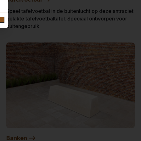
Speel tafelvoetbal in de buitenlucht op deze antraciet
gelakte tafelvoetbaltafel. Speciaal ontworpen voor
buitengebruik.
Banken -->