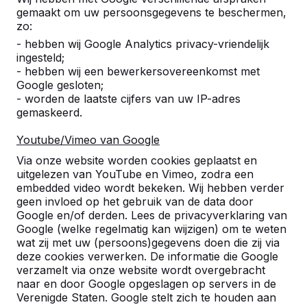
gemaakt om uw persoonsgegevens te beschermen,
zo:
- hebben wij Google Analytics privacy-vriendelijk
ingesteld;
- hebben wij een bewerkersovereenkomst met
Google gesloten;
- worden de laatste cijfers van uw IP-adres
gemaskeerd.
Youtube/Vimeo van Google
Pingpongtafels -->
Voetvolleybaltafels 
Via onze website worden cookies geplaatst en
Een speltafel voor oneindig
Voetvolleybal is een c
uitgelezen van YouTube en Vimeo, zodra een
buitenspeelplezier:
van tafeltennis en voetb
embedded video wordt bekeken. Wij hebben verder
geen invloed op het gebruik van de data door
weerbestendig, oerdegelijk en
op een schoolplein, ca
Google en/of derden. Lees de privacyverklaring van
daarom dus een duurzame
openbare ruimte.
Google (welke regelmatig kan wijzigen) om te weten
keuze.
wat zij met uw (persoons)gegevens doen die zij via
deze cookies verwerken. De informatie die Google
verzamelt via onze website wordt overgebracht
naar en door Google opgeslagen op servers in de
Verenigde Staten. Google stelt zich te houden aan