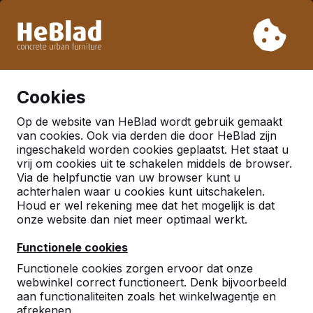
Vanwege onze vakantie leveren wij niet van week 31 t/m
week 33. Houdt u daarom rekening met langere levertijden.
Al meer dan 30.000 producten verkocht
0
Cookies
Op de website van HeBlad wordt gebruik gemaakt
van cookies. Ook via derden die door HeBlad zijn
ingeschakeld worden cookies geplaatst. Het staat u
vrij om cookies uit te schakelen middels de browser.
Via de helpfunctie van uw browser kunt u
achterhalen waar u cookies kunt uitschakelen.
Houd er wel rekening mee dat het mogelijk is dat
onze website dan niet meer optimaal werkt.
Functionele cookies
Functionele cookies zorgen ervoor dat onze
webwinkel correct functioneert. Denk bijvoorbeeld
aan functionaliteiten zoals het winkelwagentje en
afrekenen.