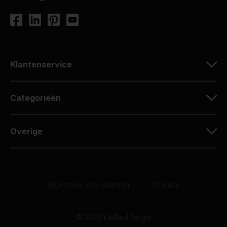
Klantenservice
Categorieën
Overige
Algemene Voorwaarden
|
Privacy
© 2026 HeBlad België