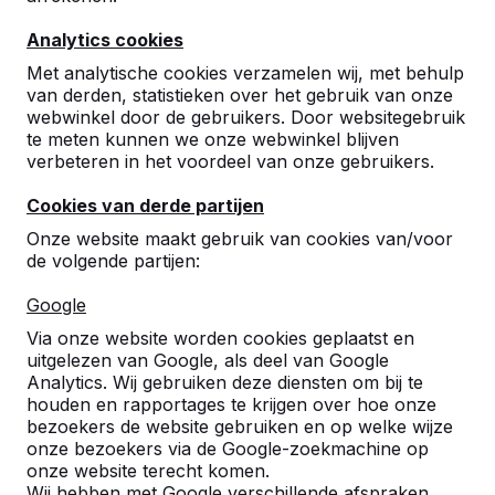
Analytics cookies
Met analytische cookies verzamelen wij, met behulp
van derden, statistieken over het gebruik van onze
webwinkel door de gebruikers. Door websitegebruik
te meten kunnen we onze webwinkel blijven
Betonnen tafeltennistafels,
verbeteren in het voordeel van onze gebruikers.
bankjes en speltafels.
Cookies van derde partijen
Bestel direct bij dé fabrikant van de meest
Onze website maakt gebruik van cookies van/voor
robuuste spel- en speeltafels.
de volgende partijen:
Bekijk onze tafels -->
Google
Via onze website worden cookies geplaatst en
uitgelezen van Google, als deel van Google
Analytics. Wij gebruiken deze diensten om bij te
houden en rapportages te krijgen over hoe onze
Ontdek ons complete
bezoekers de website gebruiken en op welke wijze
assortiment
onze bezoekers via de Google-zoekmachine op
onze website terecht komen.
Wij hebben met Google verschillende afspraken