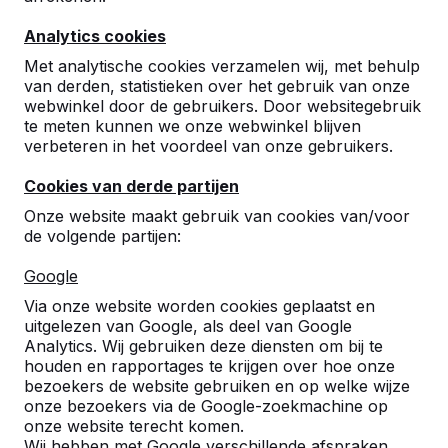
Analytics cookies
Met analytische cookies verzamelen wij, met behulp
van derden, statistieken over het gebruik van onze
webwinkel door de gebruikers. Door websitegebruik
te meten kunnen we onze webwinkel blijven
Betonnen tafeltennistafels,
verbeteren in het voordeel van onze gebruikers.
bankjes en speltafels.
Cookies van derde partijen
Bestel direct bij dé fabrikant van de meest
Onze website maakt gebruik van cookies van/voor
robuuste spel- en speeltafels.
de volgende partijen:
Bekijk onze tafels -->
Google
Via onze website worden cookies geplaatst en
uitgelezen van Google, als deel van Google
Analytics. Wij gebruiken deze diensten om bij te
houden en rapportages te krijgen over hoe onze
Ontdek ons complete
bezoekers de website gebruiken en op welke wijze
assortiment
onze bezoekers via de Google-zoekmachine op
onze website terecht komen.
Wij hebben met Google verschillende afspraken