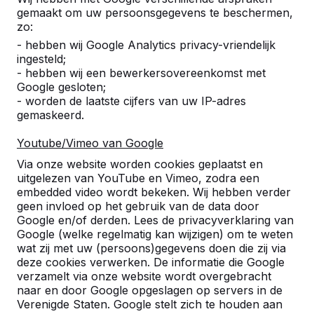
gemaakt om uw persoonsgegevens te beschermen,
zo:
- hebben wij Google Analytics privacy-vriendelijk
ingesteld;
- hebben wij een bewerkersovereenkomst met
Google gesloten;
- worden de laatste cijfers van uw IP-adres
gemaskeerd.
Youtube/Vimeo van Google
Pingpongtafels -->
Voetvolleybaltafels 
Via onze website worden cookies geplaatst en
Een speltafel voor oneindig
Voetvolleybal is een c
uitgelezen van YouTube en Vimeo, zodra een
buitenspeelplezier:
van tafeltennis en voetb
embedded video wordt bekeken. Wij hebben verder
geen invloed op het gebruik van de data door
weerbestendig, oerdegelijk en
op een schoolplein, ca
Google en/of derden. Lees de privacyverklaring van
daarom dus een duurzame
openbare ruimte.
Google (welke regelmatig kan wijzigen) om te weten
keuze.
wat zij met uw (persoons)gegevens doen die zij via
deze cookies verwerken. De informatie die Google
verzamelt via onze website wordt overgebracht
naar en door Google opgeslagen op servers in de
Verenigde Staten. Google stelt zich te houden aan