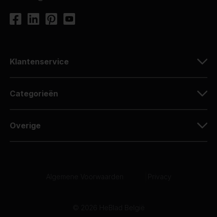
Klantenservice
Categorieën
Overige
Algemene Voorwaarden
|
Privacy
© 2026 HeBlad België