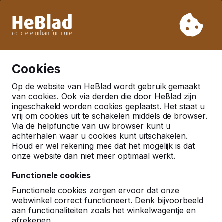
Vanwege onze vakantie leveren wij niet van week 31 t/m
week 33. Houdt u daarom rekening met langere levertijden.
Al meer dan 30.000 producten verkocht
0
Cookies
Op de website van HeBlad wordt gebruik gemaakt
van cookies. Ook via derden die door HeBlad zijn
ingeschakeld worden cookies geplaatst. Het staat u
vrij om cookies uit te schakelen middels de browser.
Via de helpfunctie van uw browser kunt u
achterhalen waar u cookies kunt uitschakelen.
Houd er wel rekening mee dat het mogelijk is dat
onze website dan niet meer optimaal werkt.
Functionele cookies
Functionele cookies zorgen ervoor dat onze
webwinkel correct functioneert. Denk bijvoorbeeld
aan functionaliteiten zoals het winkelwagentje en
afrekenen.