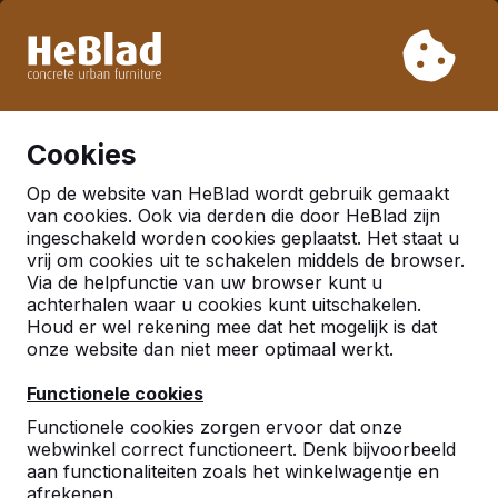
Vanwege onze vakantie leveren wij niet van week 31 t/m
week 33. Houdt u daarom rekening met langere levertijden.
Al meer dan 30.000 producten verkocht
0
Cookies
Op de website van HeBlad wordt gebruik gemaakt
van cookies. Ook via derden die door HeBlad zijn
ingeschakeld worden cookies geplaatst. Het staat u
vrij om cookies uit te schakelen middels de browser.
Via de helpfunctie van uw browser kunt u
achterhalen waar u cookies kunt uitschakelen.
Houd er wel rekening mee dat het mogelijk is dat
onze website dan niet meer optimaal werkt.
Functionele cookies
Functionele cookies zorgen ervoor dat onze
webwinkel correct functioneert. Denk bijvoorbeeld
aan functionaliteiten zoals het winkelwagentje en
afrekenen.