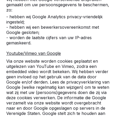
gemaakt om uw persoonsgegevens te beschermen,
zo:
- hebben wij Google Analytics privacy-vriendelijk
ingesteld;
- hebben wij een bewerkersovereenkomst met
Google gesloten;
- worden de laatste cijfers van uw IP-adres
gemaskeerd.
Youtube/Vimeo van Google
Pingpongtafels -->
Voetvolleybaltafels 
Via onze website worden cookies geplaatst en
Een speltafel voor oneindig
Voetvolleybal is een c
uitgelezen van YouTube en Vimeo, zodra een
buitenspeelplezier:
van tafeltennis en voetb
embedded video wordt bekeken. Wij hebben verder
geen invloed op het gebruik van de data door
weerbestendig, oerdegelijk en
op een schoolplein, ca
Google en/of derden. Lees de privacyverklaring van
daarom dus een duurzame
openbare ruimte.
Google (welke regelmatig kan wijzigen) om te weten
keuze.
wat zij met uw (persoons)gegevens doen die zij via
deze cookies verwerken. De informatie die Google
verzamelt via onze website wordt overgebracht
naar en door Google opgeslagen op servers in de
Verenigde Staten. Google stelt zich te houden aan