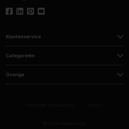
Klantenservice
Categorieën
Overige
Algemene Voorwaarden
|
Privacy
© 2026 HeBlad België