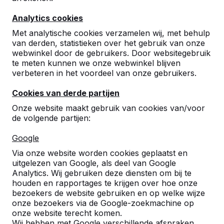
Analytics cookies
Met analytische cookies verzamelen wij, met behulp
van derden, statistieken over het gebruik van onze
webwinkel door de gebruikers. Door websitegebruik
te meten kunnen we onze webwinkel blijven
Betonnen tafeltennistafels,
verbeteren in het voordeel van onze gebruikers.
bankjes en speltafels.
Cookies van derde partijen
Bestel direct bij dé fabrikant van de meest
Onze website maakt gebruik van cookies van/voor
robuuste spel- en speeltafels.
de volgende partijen:
Bekijk onze tafels -->
Google
Via onze website worden cookies geplaatst en
uitgelezen van Google, als deel van Google
Analytics. Wij gebruiken deze diensten om bij te
houden en rapportages te krijgen over hoe onze
Ontdek ons complete
bezoekers de website gebruiken en op welke wijze
assortiment
onze bezoekers via de Google-zoekmachine op
onze website terecht komen.
Wij hebben met Google verschillende afspraken