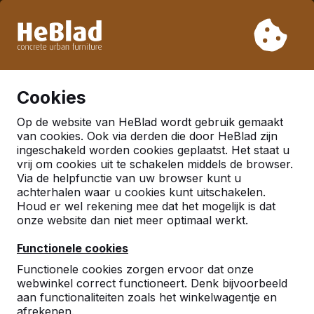
Vanwege onze vakantie leveren wij niet van week 31 t/m
week 33. Houdt u daarom rekening met langere levertijden.
Al meer dan 30.000 producten verkocht
0
Cookies
Op de website van HeBlad wordt gebruik gemaakt
van cookies. Ook via derden die door HeBlad zijn
ingeschakeld worden cookies geplaatst. Het staat u
vrij om cookies uit te schakelen middels de browser.
Via de helpfunctie van uw browser kunt u
achterhalen waar u cookies kunt uitschakelen.
Houd er wel rekening mee dat het mogelijk is dat
onze website dan niet meer optimaal werkt.
Functionele cookies
Functionele cookies zorgen ervoor dat onze
webwinkel correct functioneert. Denk bijvoorbeeld
aan functionaliteiten zoals het winkelwagentje en
afrekenen.