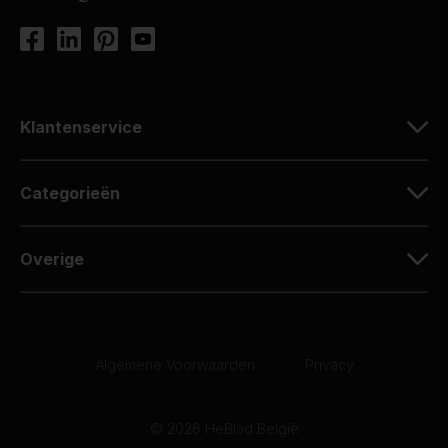
Klantenservice
Categorieën
Overige
Algemene Voorwaarden
|
Privacy
© 2026 HeBlad België