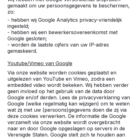
gemaakt om uw persoonsgegevens te beschermen,
zo:
- hebben wij Google Analytics privacy-vriendelijk
ingesteld;
- hebben wij een bewerkersovereenkomst met
Google gesloten;
- worden de laatste cijfers van uw IP-adres
gemaskeerd.
Youtube/Vimeo van Google
Pingpongtafels -->
Voetvolleybaltafels 
Via onze website worden cookies geplaatst en
Een speltafel voor oneindig
Voetvolleybal is een c
uitgelezen van YouTube en Vimeo, zodra een
buitenspeelplezier:
van tafeltennis en voetb
embedded video wordt bekeken. Wij hebben verder
geen invloed op het gebruik van de data door
weerbestendig, oerdegelijk en
op een schoolplein, ca
Google en/of derden. Lees de privacyverklaring van
daarom dus een duurzame
openbare ruimte.
Google (welke regelmatig kan wijzigen) om te weten
keuze.
wat zij met uw (persoons)gegevens doen die zij via
deze cookies verwerken. De informatie die Google
verzamelt via onze website wordt overgebracht
naar en door Google opgeslagen op servers in de
Verenigde Staten. Google stelt zich te houden aan