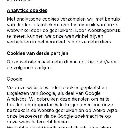
Analytics cookies
Met analytische cookies verzamelen wij, met behulp
van derden, statistieken over het gebruik van onze
webwinkel door de gebruikers. Door websitegebruik
te meten kunnen we onze webwinkel blijven
Betonnen tafeltennistafels,
verbeteren in het voordeel van onze gebruikers.
bankjes en speltafels.
Cookies van derde partijen
Bestel direct bij dé fabrikant van de meest
Onze website maakt gebruik van cookies van/voor
robuuste spel- en speeltafels.
de volgende partijen:
Bekijk onze tafels -->
Google
Via onze website worden cookies geplaatst en
uitgelezen van Google, als deel van Google
Analytics. Wij gebruiken deze diensten om bij te
houden en rapportages te krijgen over hoe onze
Ontdek ons complete
bezoekers de website gebruiken en op welke wijze
assortiment
onze bezoekers via de Google-zoekmachine op
onze website terecht komen.
Wij hebben met Google verschillende afspraken