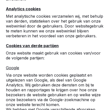
Analytics cookies
Met analytische cookies verzamelen wij, met behulp
van derden, statistieken over het gebruik van onze
webwinkel door de gebruikers. Door websitegebruik
te meten kunnen we onze webwinkel blijven
Betonnen tafeltennistafels,
verbeteren in het voordeel van onze gebruikers.
bankjes en speltafels.
Cookies van derde partijen
Bestel direct bij dé fabrikant van de meest
Onze website maakt gebruik van cookies van/voor
robuuste spel- en speeltafels.
de volgende partijen:
Bekijk onze tafels -->
Google
Via onze website worden cookies geplaatst en
uitgelezen van Google, als deel van Google
Analytics. Wij gebruiken deze diensten om bij te
houden en rapportages te krijgen over hoe onze
Ontdek ons complete
bezoekers de website gebruiken en op welke wijze
assortiment
onze bezoekers via de Google-zoekmachine op
onze website terecht komen.
Wij hebben met Google verschillende afspraken