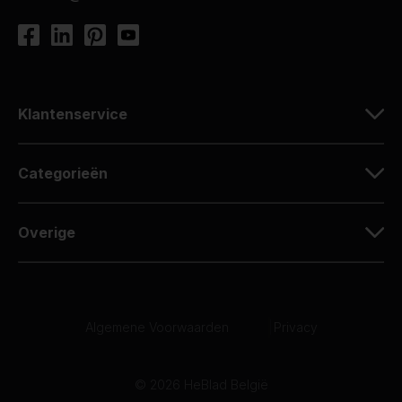
Klantenservice
Categorieën
Overige
Algemene Voorwaarden
|
Privacy
© 2026 HeBlad België