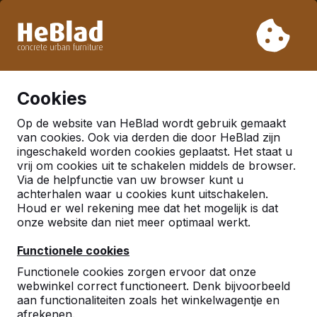
Vanwege onze vakantie leveren wij niet van week 31 t/m
week 33. Houdt u daarom rekening met langere levertijden.
Al meer dan 30.000 producten verkocht
0
Cookies
Op de website van HeBlad wordt gebruik gemaakt
van cookies. Ook via derden die door HeBlad zijn
ingeschakeld worden cookies geplaatst. Het staat u
vrij om cookies uit te schakelen middels de browser.
Via de helpfunctie van uw browser kunt u
achterhalen waar u cookies kunt uitschakelen.
Houd er wel rekening mee dat het mogelijk is dat
onze website dan niet meer optimaal werkt.
Functionele cookies
Functionele cookies zorgen ervoor dat onze
webwinkel correct functioneert. Denk bijvoorbeeld
aan functionaliteiten zoals het winkelwagentje en
afrekenen.