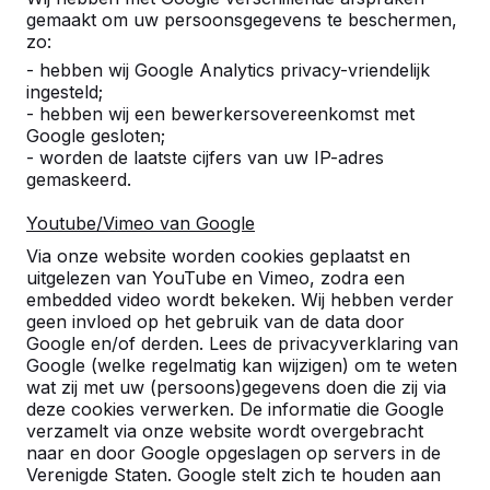
gemaakt om uw persoonsgegevens te beschermen,
zo:
- hebben wij Google Analytics privacy-vriendelijk
ingesteld;
- hebben wij een bewerkersovereenkomst met
Google gesloten;
- worden de laatste cijfers van uw IP-adres
gemaskeerd.
Youtube/Vimeo van Google
Pingpongtafels -->
Voetvolleybaltafels 
Via onze website worden cookies geplaatst en
Een speltafel voor oneindig
Voetvolleybal is een c
uitgelezen van YouTube en Vimeo, zodra een
buitenspeelplezier:
van tafeltennis en voetb
embedded video wordt bekeken. Wij hebben verder
geen invloed op het gebruik van de data door
weerbestendig, oerdegelijk en
op een schoolplein, ca
Google en/of derden. Lees de privacyverklaring van
daarom dus een duurzame
openbare ruimte.
Google (welke regelmatig kan wijzigen) om te weten
keuze.
wat zij met uw (persoons)gegevens doen die zij via
deze cookies verwerken. De informatie die Google
verzamelt via onze website wordt overgebracht
naar en door Google opgeslagen op servers in de
Verenigde Staten. Google stelt zich te houden aan