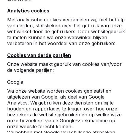
Analytics cookies
Met analytische cookies verzamelen wij, met behulp
van derden, statistieken over het gebruik van onze
webwinkel door de gebruikers. Door websitegebruik
te meten kunnen we onze webwinkel blijven
Betonnen tafeltennistafels,
verbeteren in het voordeel van onze gebruikers.
bankjes en speltafels.
Cookies van derde partijen
Bestel direct bij dé fabrikant van de meest
Onze website maakt gebruik van cookies van/voor
robuuste spel- en speeltafels.
de volgende partijen:
Bekijk onze tafels -->
Google
Via onze website worden cookies geplaatst en
uitgelezen van Google, als deel van Google
Analytics. Wij gebruiken deze diensten om bij te
houden en rapportages te krijgen over hoe onze
Ontdek ons complete
bezoekers de website gebruiken en op welke wijze
assortiment
onze bezoekers via de Google-zoekmachine op
onze website terecht komen.
Wij hebben met Google verschillende afspraken