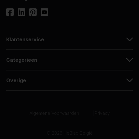
Klantenservice
Categorieën
Overige
Algemene Voorwaarden
|
Privacy
© 2026 HeBlad België