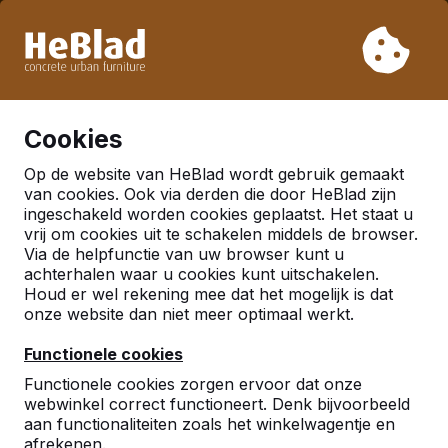
Vanwege onze vakantie leveren wij niet van week 31 t/m
week 33. Houdt u daarom rekening met langere levertijden.
Al meer dan 30.000 producten verkocht
0
Cookies
Op de website van HeBlad wordt gebruik gemaakt
van cookies. Ook via derden die door HeBlad zijn
ingeschakeld worden cookies geplaatst. Het staat u
vrij om cookies uit te schakelen middels de browser.
Via de helpfunctie van uw browser kunt u
achterhalen waar u cookies kunt uitschakelen.
Houd er wel rekening mee dat het mogelijk is dat
onze website dan niet meer optimaal werkt.
Functionele cookies
Functionele cookies zorgen ervoor dat onze
webwinkel correct functioneert. Denk bijvoorbeeld
aan functionaliteiten zoals het winkelwagentje en
afrekenen.