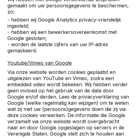
gemaakt om uw persoonsgegevens te beschermen,
zo:
- hebben wij Google Analytics privacy-vriendelijk
ingesteld;
- hebben wij een bewerkersovereenkomst met
Google gesloten;
- worden de laatste cijfers van uw IP-adres
gemaskeerd.
Youtube/Vimeo van Google
Pingpongtafels -->
Voetvolleybaltafels 
Via onze website worden cookies geplaatst en
Een speltafel voor oneindig
Voetvolleybal is een c
uitgelezen van YouTube en Vimeo, zodra een
buitenspeelplezier:
van tafeltennis en voetb
embedded video wordt bekeken. Wij hebben verder
geen invloed op het gebruik van de data door
weerbestendig, oerdegelijk en
op een schoolplein, ca
Google en/of derden. Lees de privacyverklaring van
daarom dus een duurzame
openbare ruimte.
Google (welke regelmatig kan wijzigen) om te weten
keuze.
wat zij met uw (persoons)gegevens doen die zij via
deze cookies verwerken. De informatie die Google
verzamelt via onze website wordt overgebracht
naar en door Google opgeslagen op servers in de
Verenigde Staten. Google stelt zich te houden aan