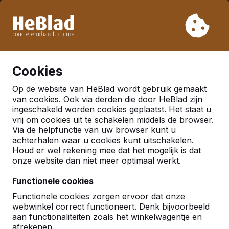
Vanwege onze vakantie leveren wij niet van week 31 t/m
week 33. Houdt u daarom rekening met langere levertijden.
Al meer dan 30.000 producten verkocht
0
Cookies
Op de website van HeBlad wordt gebruik gemaakt
Nieuws
van cookies. Ook via derden die door HeBlad zijn
ingeschakeld worden cookies geplaatst. Het staat u
Eerste verhalentafel is
vrij om cookies uit te schakelen middels de browser.
Via de helpfunctie van uw browser kunt u
geplaatst!
achterhalen waar u cookies kunt uitschakelen.
Wat is een verhalentafel? En wat heeft HeBlad
Houd er wel rekening mee dat het mogelijk is dat
onze website dan niet meer optimaal werkt.
daarmee te maken? Nou, dat zit zo...
Tijdens een beurs stuitte HeBlad op een bijzondere
Functionele cookies
printtechniek die ook op beton kon worden
toegepast. Creatief als HeBlad is, ontstond al snel het
Functionele cookies zorgen ervoor dat onze
idee om betonnen tafels te voorzien van een print,
webwinkel correct functioneert. Denk bijvoorbeeld
aan functionaliteiten zoals het winkelwagentje en
bijvoorbeeld informatie voor de toeristische branche.
afrekenen.