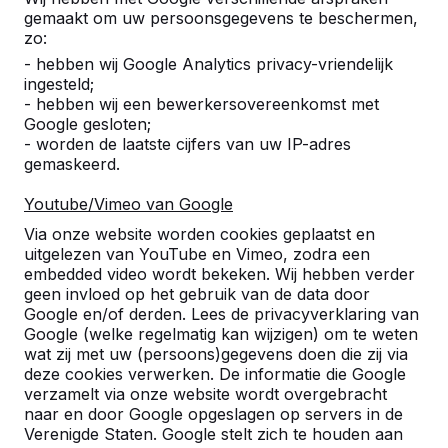
gemaakt om uw persoonsgegevens te beschermen,
Primeur: Het verhaal van Zwarte Kaat
zo:
De eerste verhalentafel is geleverd in de gemeente
- hebben wij Google Analytics privacy-vriendelijk
Bladel (Nederland) en bevat het verhaal van de
ingesteld;
Zwarte Kaat. Een oude legende van een heks, of
- hebben wij een bewerkersovereenkomst met
toch een dame met zwart haar die magische
Google gesloten;
krachten werd toegedicht. Er is een fietsroute aan
- worden de laatste cijfers van uw IP-adres
gekoppeld: De Zwarte Kaat route. De initiatiefnemer
gemaskeerd.
van de
Zwarte Kaat fietsroute
is Rene Veldhuizen van
TIP Bladel. De
Stichting Visit Brabant
heeft samen
Youtube/Vimeo van Google
met TIP de Fietstocht verder uitgewerkt en
opgenomen als belevingsroute.
Via onze website worden cookies geplaatst en
uitgelezen van YouTube en Vimeo, zodra een
Verhalentafel bij de Achterste Hoef
embedded video wordt bekeken. Wij hebben verder
geen invloed op het gebruik van de data door
De verhalentafel is door HeBlad bij het begin- en
Google en/of derden. Lees de privacyverklaring van
eindpunt van de ‘Zwarte Kaat Route’ geplaatst begin
Google (welke regelmatig kan wijzigen) om te weten
april 2022. U vindt deze bij de parkeerplaats
wat zij met uw (persoons)gegevens doen die zij via
van
recreatiepark de Achterste Hoef in Bladel
deze cookies verwerken. De informatie die Google
(Nederland)
. Ga zeker eens een kijkje nemen ter
verzamelt via onze website wordt overgebracht
plaatse! Hebt u interesse of wilt u meer weten over
naar en door Google opgeslagen op servers in de
deze bijzondere verhalentafels? Neem contact met
Verenigde Staten. Google stelt zich te houden aan