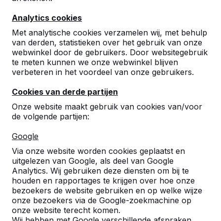
Tattoo
Analytics cookies
De techniek die HeBlad gebruikt om beton te
Met analytische cookies verzamelen wij, met behulp
voorzien van een print noemen we ‘Tattoo’. De
van derden, statistieken over het gebruik van onze
ontwikkelaar van deze techniek,
The Printgallery
,
webwinkel door de gebruikers. Door websitegebruik
noemt het: ‘Een flinterdunne transferfilm waarmee je
te meten kunnen we onze webwinkel blijven
digitale fresco’s kan maken.‘ Het nieuwe procedé om
verbeteren in het voordeel van onze gebruikers.
informatie en foto’s op beton aan te brengen werkt
met print op folie; een transferfilm waarmee een
Cookies van derde partijen
afbeelding kan worden aangebracht op beton.
Daarna wordt deze voorzien van een beschermlaag.
Onze website maakt gebruik van cookies van/voor
de volgende partijen:
Toeristische infotafels
Google
Een mooi voorbeeld waarbij kwalitatief hoogwaardige
Via onze website worden cookies geplaatst en
betonnen tafels voor buiten worden voorzien van
uitgelezen van Google, als deel van Google
een print is de
toeristische infotafel
van HeBlad: op
Analytics. Wij gebruiken deze diensten om bij te
het blad van de picknicktafel printen we de
houden en rapportages te krijgen over hoe onze
toeristische informatie. Dit is minder opvallend in het
bezoekers de website gebruiken en op welke wijze
landschap dan een staand bord. En het biedt rust aan
onze bezoekers via de Google-zoekmachine op
de bezoeker die erbij kan gaan zitten om de
onze website terecht komen.
informatie te lezen. Zo is de
verhalentafel
geboren!
Wij hebben met Google verschillende afspraken