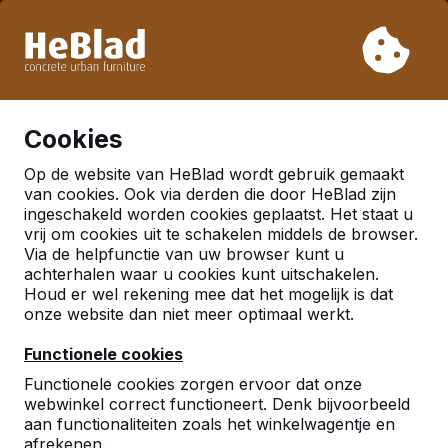
Vanwege onze vakantie leveren wij niet van week 31 t/m
week 33. Houdt u daarom rekening met langere levertijden.
Al meer dan 30.000 producten verkocht
0
Cookies
Op de website van HeBlad wordt gebruik gemaakt
van cookies. Ook via derden die door HeBlad zijn
ingeschakeld worden cookies geplaatst. Het staat u
vrij om cookies uit te schakelen middels de browser.
Via de helpfunctie van uw browser kunt u
achterhalen waar u cookies kunt uitschakelen.
Houd er wel rekening mee dat het mogelijk is dat
Contact
onze website dan niet meer optimaal werkt.
HeBlad België
Functionele cookies
Lange Lozanastraat 142
Functionele cookies zorgen ervoor dat onze
2018 Antwerpen
webwinkel correct functioneert. Denk bijvoorbeeld
België
aan functionaliteiten zoals het winkelwagentje en
afrekenen.