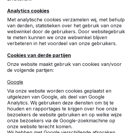
03 808 1759
Analytics cookies
info@heblad.be
Met analytische cookies verzamelen wij, met behulp
van derden, statistieken over het gebruik van onze
webwinkel door de gebruikers. Door websitegebruik
te meten kunnen we onze webwinkel blijven
verbeteren in het voordeel van onze gebruikers.
Klantenservice
Cookies van derde partijen
Onze website maakt gebruik van cookies van/voor
de volgende partijen:
Categorieën
Google
Via onze website worden cookies geplaatst en
Overige
uitgelezen van Google, als deel van Google
Analytics. Wij gebruiken deze diensten om bij te
houden en rapportages te krijgen over hoe onze
bezoekers de website gebruiken en op welke wijze
onze bezoekers via de Google-zoekmachine op
Algemene Voorwaarden
|
Privacy
onze website terecht komen.
Wij hebben met Google verschillende afspraken