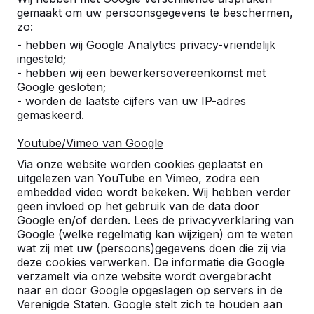
gemaakt om uw persoonsgegevens te beschermen,
zo:
- hebben wij Google Analytics privacy-vriendelijk
ingesteld;
- hebben wij een bewerkersovereenkomst met
Google gesloten;
- worden de laatste cijfers van uw IP-adres
gemaskeerd.
Youtube/Vimeo van Google
Pingpongtafels -->
Voetvolleybaltafels 
Via onze website worden cookies geplaatst en
Een speltafel voor oneindig
Voetvolleybal is een c
uitgelezen van YouTube en Vimeo, zodra een
buitenspeelplezier:
van tafeltennis en voetb
embedded video wordt bekeken. Wij hebben verder
geen invloed op het gebruik van de data door
weerbestendig, oerdegelijk en
op een schoolplein, ca
Google en/of derden. Lees de privacyverklaring van
daarom dus een duurzame
openbare ruimte.
Google (welke regelmatig kan wijzigen) om te weten
keuze.
wat zij met uw (persoons)gegevens doen die zij via
deze cookies verwerken. De informatie die Google
verzamelt via onze website wordt overgebracht
naar en door Google opgeslagen op servers in de
Verenigde Staten. Google stelt zich te houden aan