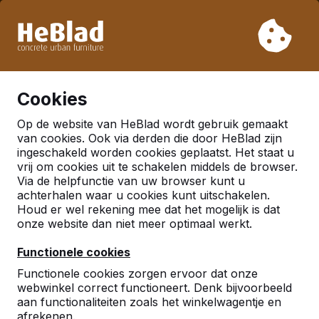
Vanwege onze vakantie leveren wij niet van week 31 t/m
week 33. Houdt u daarom rekening met langere levertijden.
Al meer dan 30.000 producten verkocht
0
Cookies
Op de website van HeBlad wordt gebruik gemaakt
van cookies. Ook via derden die door HeBlad zijn
ingeschakeld worden cookies geplaatst. Het staat u
vrij om cookies uit te schakelen middels de browser.
Via de helpfunctie van uw browser kunt u
achterhalen waar u cookies kunt uitschakelen.
Houd er wel rekening mee dat het mogelijk is dat
onze website dan niet meer optimaal werkt.
Functionele cookies
Functionele cookies zorgen ervoor dat onze
webwinkel correct functioneert. Denk bijvoorbeeld
aan functionaliteiten zoals het winkelwagentje en
afrekenen.