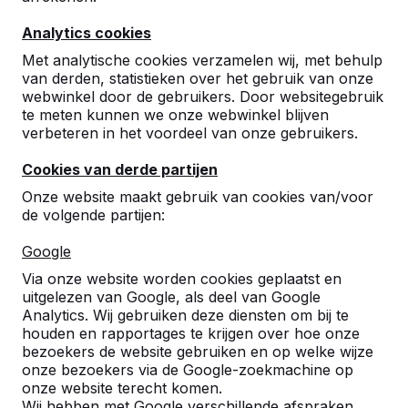
Analytics cookies
Met analytische cookies verzamelen wij, met behulp
van derden, statistieken over het gebruik van onze
webwinkel door de gebruikers. Door websitegebruik
te meten kunnen we onze webwinkel blijven
Betonnen tafeltennistafels,
verbeteren in het voordeel van onze gebruikers.
bankjes en speltafels.
Cookies van derde partijen
Bestel direct bij dé fabrikant van de meest
Onze website maakt gebruik van cookies van/voor
robuuste spel- en speeltafels.
de volgende partijen:
Bekijk onze tafels -->
Google
Via onze website worden cookies geplaatst en
uitgelezen van Google, als deel van Google
Analytics. Wij gebruiken deze diensten om bij te
houden en rapportages te krijgen over hoe onze
Ontdek ons complete
bezoekers de website gebruiken en op welke wijze
assortiment
onze bezoekers via de Google-zoekmachine op
onze website terecht komen.
Wij hebben met Google verschillende afspraken