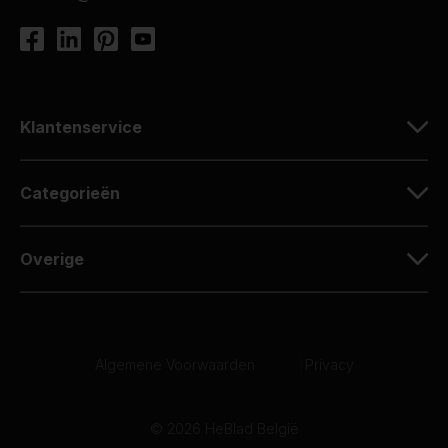
Klantenservice
Categorieën
Overige
Algemene Voorwaarden
|
Privacy
© 2026 HeBlad België