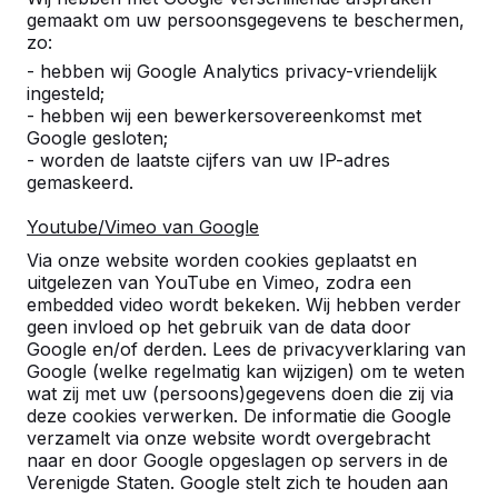
gemaakt om uw persoonsgegevens te beschermen,
zo:
- hebben wij Google Analytics privacy-vriendelijk
ingesteld;
- hebben wij een bewerkersovereenkomst met
Google gesloten;
- worden de laatste cijfers van uw IP-adres
gemaskeerd.
Youtube/Vimeo van Google
Pingpongtafels -->
Voetvolleybaltafels 
Via onze website worden cookies geplaatst en
Een speltafel voor oneindig
Voetvolleybal is een c
uitgelezen van YouTube en Vimeo, zodra een
buitenspeelplezier:
van tafeltennis en voetb
embedded video wordt bekeken. Wij hebben verder
geen invloed op het gebruik van de data door
weerbestendig, oerdegelijk en
op een schoolplein, ca
Google en/of derden. Lees de privacyverklaring van
daarom dus een duurzame
openbare ruimte.
Google (welke regelmatig kan wijzigen) om te weten
keuze.
wat zij met uw (persoons)gegevens doen die zij via
deze cookies verwerken. De informatie die Google
verzamelt via onze website wordt overgebracht
naar en door Google opgeslagen op servers in de
Verenigde Staten. Google stelt zich te houden aan