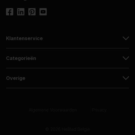
Klantenservice
Categorieën
Overige
Algemene Voorwaarden
|
Privacy
© 2026 HeBlad België