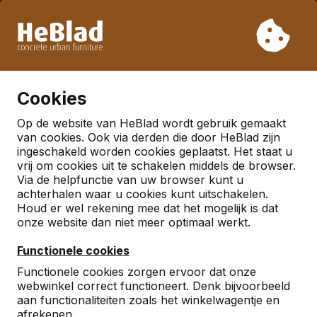
Vanwege onze vakantie leveren wij niet van week 31 t/m
week 33. Houdt u daarom rekening met langere levertijden.
Al meer dan 30.000 producten verkocht
0
Cookies
Op de website van HeBlad wordt gebruik gemaakt
van cookies. Ook via derden die door HeBlad zijn
ingeschakeld worden cookies geplaatst. Het staat u
vrij om cookies uit te schakelen middels de browser.
Via de helpfunctie van uw browser kunt u
achterhalen waar u cookies kunt uitschakelen.
Houd er wel rekening mee dat het mogelijk is dat
onze website dan niet meer optimaal werkt.
Functionele cookies
Functionele cookies zorgen ervoor dat onze
webwinkel correct functioneert. Denk bijvoorbeeld
aan functionaliteiten zoals het winkelwagentje en
afrekenen.