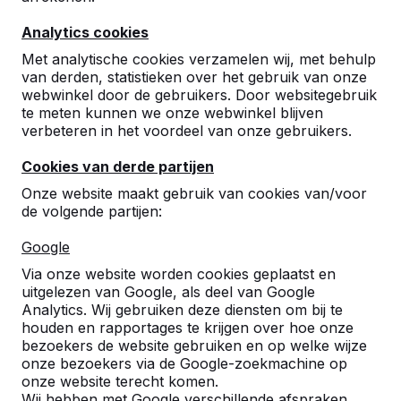
Analytics cookies
Met analytische cookies verzamelen wij, met behulp
van derden, statistieken over het gebruik van onze
webwinkel door de gebruikers. Door websitegebruik
te meten kunnen we onze webwinkel blijven
Betonnen tafeltennistafels,
verbeteren in het voordeel van onze gebruikers.
bankjes en speltafels.
Cookies van derde partijen
Bestel direct bij dé fabrikant van de meest
Onze website maakt gebruik van cookies van/voor
robuuste spel- en speeltafels.
de volgende partijen:
Bekijk onze tafels -->
Google
Via onze website worden cookies geplaatst en
uitgelezen van Google, als deel van Google
Analytics. Wij gebruiken deze diensten om bij te
houden en rapportages te krijgen over hoe onze
Ontdek ons complete
bezoekers de website gebruiken en op welke wijze
assortiment
onze bezoekers via de Google-zoekmachine op
onze website terecht komen.
Wij hebben met Google verschillende afspraken