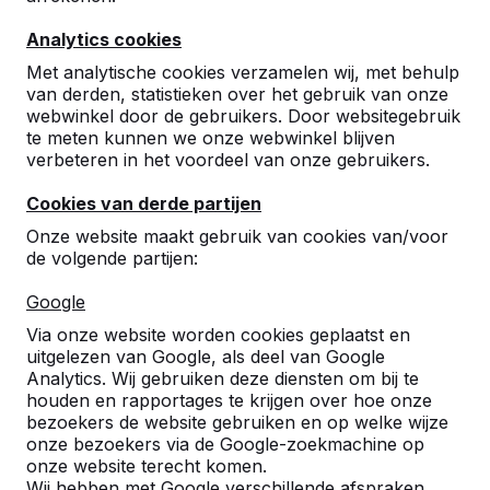
Analytics cookies
Met analytische cookies verzamelen wij, met behulp
van derden, statistieken over het gebruik van onze
webwinkel door de gebruikers. Door websitegebruik
te meten kunnen we onze webwinkel blijven
Betonnen tafeltennistafels,
verbeteren in het voordeel van onze gebruikers.
bankjes en speltafels.
Cookies van derde partijen
Bestel direct bij dé fabrikant van de meest
Onze website maakt gebruik van cookies van/voor
robuuste spel- en speeltafels.
de volgende partijen:
Bekijk onze tafels -->
Google
Via onze website worden cookies geplaatst en
uitgelezen van Google, als deel van Google
Analytics. Wij gebruiken deze diensten om bij te
houden en rapportages te krijgen over hoe onze
Ontdek ons complete
bezoekers de website gebruiken en op welke wijze
assortiment
onze bezoekers via de Google-zoekmachine op
onze website terecht komen.
Wij hebben met Google verschillende afspraken