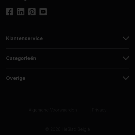
Klantenservice
Categorieën
Overige
Algemene Voorwaarden
|
Privacy
© 2026 HeBlad België