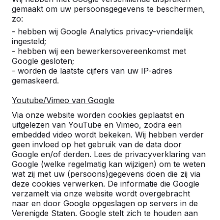
gemaakt om uw persoonsgegevens te beschermen,
zo:
- hebben wij Google Analytics privacy-vriendelijk
ingesteld;
- hebben wij een bewerkersovereenkomst met
Google gesloten;
- worden de laatste cijfers van uw IP-adres
gemaskeerd.
Youtube/Vimeo van Google
Pingpongtafels -->
Voetvolleybaltafels 
Via onze website worden cookies geplaatst en
Een speltafel voor oneindig
Voetvolleybal is een c
uitgelezen van YouTube en Vimeo, zodra een
buitenspeelplezier:
van tafeltennis en voetb
embedded video wordt bekeken. Wij hebben verder
geen invloed op het gebruik van de data door
weerbestendig, oerdegelijk en
op een schoolplein, ca
Google en/of derden. Lees de privacyverklaring van
daarom dus een duurzame
openbare ruimte.
Google (welke regelmatig kan wijzigen) om te weten
keuze.
wat zij met uw (persoons)gegevens doen die zij via
deze cookies verwerken. De informatie die Google
verzamelt via onze website wordt overgebracht
naar en door Google opgeslagen op servers in de
Verenigde Staten. Google stelt zich te houden aan