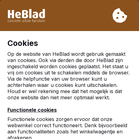
Vanwege onze vakantie leveren wij niet van week 31 t/m
week 33. Houdt u daarom rekening met langere levertijden.
Al meer dan 30.000 producten verkocht
0
Cookies
Op de website van HeBlad wordt gebruik gemaakt
van cookies. Ook via derden die door HeBlad zijn
ingeschakeld worden cookies geplaatst. Het staat u
vrij om cookies uit te schakelen middels de browser.
Via de helpfunctie van uw browser kunt u
achterhalen waar u cookies kunt uitschakelen.
Houd er wel rekening mee dat het mogelijk is dat
onze website dan niet meer optimaal werkt.
Functionele cookies
Functionele cookies zorgen ervoor dat onze
webwinkel correct functioneert. Denk bijvoorbeeld
aan functionaliteiten zoals het winkelwagentje en
afrekenen.