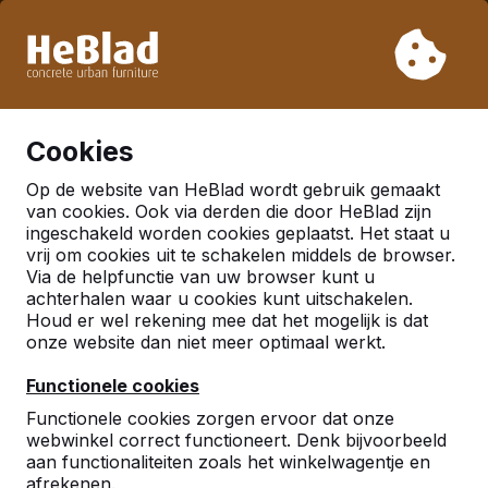
Vanwege onze vakantie leveren wij niet van week 31 t/m
week 33. Houdt u daarom rekening met langere levertijden.
Al meer dan 30.000 producten verkocht
0
Cookies
Op de website van HeBlad wordt gebruik gemaakt
van cookies. Ook via derden die door HeBlad zijn
ingeschakeld worden cookies geplaatst. Het staat u
vrij om cookies uit te schakelen middels de browser.
Via de helpfunctie van uw browser kunt u
achterhalen waar u cookies kunt uitschakelen.
Houd er wel rekening mee dat het mogelijk is dat
onze website dan niet meer optimaal werkt.
Functionele cookies
Functionele cookies zorgen ervoor dat onze
webwinkel correct functioneert. Denk bijvoorbeeld
aan functionaliteiten zoals het winkelwagentje en
afrekenen.