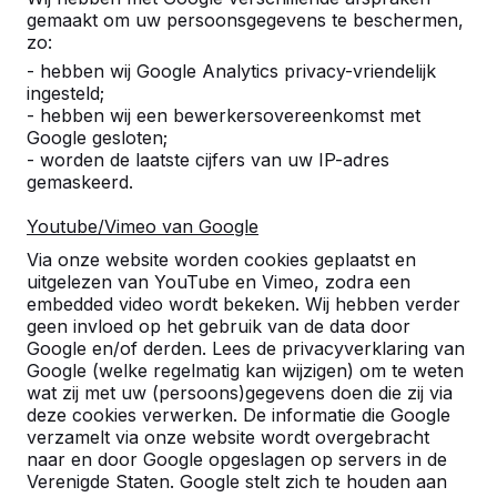
gemaakt om uw persoonsgegevens te beschermen,
zo:
- hebben wij Google Analytics privacy-vriendelijk
ingesteld;
- hebben wij een bewerkersovereenkomst met
Google gesloten;
- worden de laatste cijfers van uw IP-adres
gemaskeerd.
Youtube/Vimeo van Google
Pingpongtafels -->
Voetvolleybaltafels 
Via onze website worden cookies geplaatst en
Een speltafel voor oneindig
Voetvolleybal is een c
uitgelezen van YouTube en Vimeo, zodra een
buitenspeelplezier:
van tafeltennis en voetb
embedded video wordt bekeken. Wij hebben verder
geen invloed op het gebruik van de data door
weerbestendig, oerdegelijk en
op een schoolplein, ca
Google en/of derden. Lees de privacyverklaring van
daarom dus een duurzame
openbare ruimte.
Google (welke regelmatig kan wijzigen) om te weten
keuze.
wat zij met uw (persoons)gegevens doen die zij via
deze cookies verwerken. De informatie die Google
verzamelt via onze website wordt overgebracht
naar en door Google opgeslagen op servers in de
Verenigde Staten. Google stelt zich te houden aan