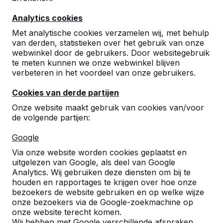
Analytics cookies
Met analytische cookies verzamelen wij, met behulp
van derden, statistieken over het gebruik van onze
webwinkel door de gebruikers. Door websitegebruik
te meten kunnen we onze webwinkel blijven
Betonnen tafeltennistafels,
verbeteren in het voordeel van onze gebruikers.
bankjes en speltafels.
Cookies van derde partijen
Bestel direct bij dé fabrikant van de meest
Onze website maakt gebruik van cookies van/voor
robuuste spel- en speeltafels.
de volgende partijen:
Bekijk onze tafels -->
Google
Via onze website worden cookies geplaatst en
uitgelezen van Google, als deel van Google
Analytics. Wij gebruiken deze diensten om bij te
houden en rapportages te krijgen over hoe onze
Ontdek ons complete
bezoekers de website gebruiken en op welke wijze
assortiment
onze bezoekers via de Google-zoekmachine op
onze website terecht komen.
Wij hebben met Google verschillende afspraken