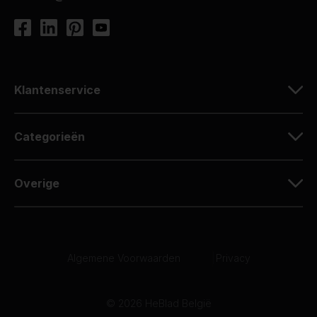
Klantenservice
Categorieën
Overige
Algemene Voorwaarden
|
Privacy
© 2026 HeBlad België