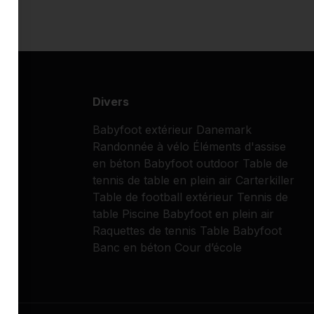
Divers
Babyfoot extérieur
Danemark
Randonnée à vélo
Éléments d'assise
en béton
Babyfoot outdoor
Table de
tennis de table en plein air
Carterkiller
Table de football extérieur
Tennis de
table
Piscine
Babyfoot en plein air
Raquettes de tennis
Table Babyfoot
Banc en béton
Cour d’école