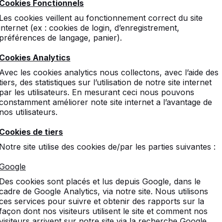
Cookies Fonctionnels
Les cookies veillent au fonctionnement correct du site
internet (ex : cookies de login, d’enregistrement,
préférences de langage, panier).
Cookies Analytics
entèle
Catégories
Avec les cookies analytics nous collectons, avec l’aide des
tiers, des statistiques sur l’utilisation de notre site internet
Tables de ping-pong
par les utilisateurs. En mesurant ceci nous pouvons
constamment améliorer note site internet a l’avantage de
-nous
Footvolley
nos utilisateurs.
Babyfoot
Tables de jeu
Cookies de tiers
Ensembles pique-nique
Notre site utilise des cookies de/par les parties suivantes :
réquentes
Bancs
e livraison
Accessoires
Google
Speciaux
Des cookies sont placés et lus depuis Google, dans le
ecter
cadre de Google Analytics, via notre site. Nous utilisons
ces services pour suivre et obtenir des rapports sur la
façon dont nos visiteurs utilisent le site et comment nos
visiteurs arrivent sur notre site via la recherche Google.