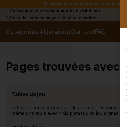
En raison de nos vacances, nous ne livrer
Commandez directement auprès du fabricant
Délai de livraison moyen : 10 jours ouvrables
Catégories
Livraison
Contact
FAQ
Pages trouvées avec 
Tables de jeu
Tables et bancs de jeu pour les échecs, les dames, l
même une table avec trois plateaux de jeu alignés.
Lire la suite ->