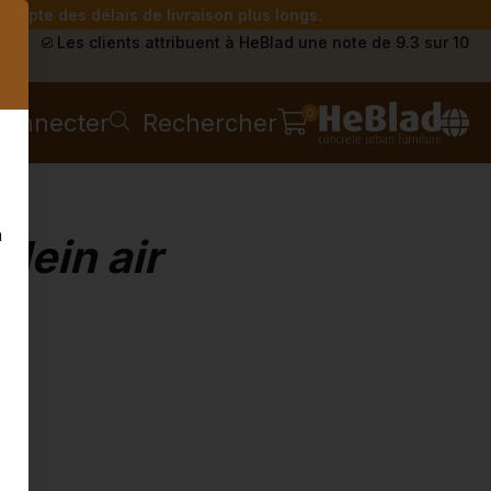
compte des délais de livraison plus longs.
s
Les clients attribuent à HeBlad une note de 9.3 sur 10
0
connecter
Rechercher
n
lein air