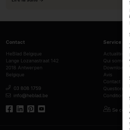
Contact
Service cli
HeBlad Belgique
Actualités
Lange Lozanastraat 142
Qui sommes
2018 Antwerpen
Downloads
Belgique
Avis
Contact
03 808 1759
Questions f
info@heblad.be
Conditions d
Se conn