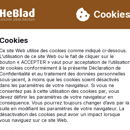
ons pas de la semaine 31 à la semaine 33. Veuillez donc tenir 
Déjà plus de 30 000 produits vendus
Cookie
Se 
Cookies
Ce site Web utilise des cookies comme indiqué ci-dessous.
L’utilisation de ce site Web ou le fait de cliquer sur le
bouton « ACCEPTER » vaut pour acceptation de l’utilisatio
tags
Table d’échecs en p
de cookies conformément à la présente Déclaration de
Confidentialité et au traitement des données personnelles
sous-jacent, à moins que les cookies soient désactivés
dans les paramètres de votre navigateur. Si vous ne
consentez pas à cette utilisation des cookies par, vous
devez définir les paramètres de votre navigateur en
conséquence. Vous pourrez toujours changer d’avis par la
suite en modifiant les paramètres de votre navigateur. La
e ludo, le backgammon et
désactivation des cookies peut avoir un impact lorsque
vous naviguez sur ce site Web.