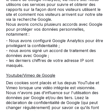
utilisons ces services pour suivre et obtenir des
Nombre
rapports sur la façon dont nos visiteurs utilisent le
site et comment nos visiteurs arrivent sur notre site
via la recherche Google.
Nous avons conclu plusieurs accords avec Google
pour protéger vos données personnelles,
notamment :
Ajouter à la commande
- Nous avons configuré Google Analytics pour être
privilégiant la confidentialité ;
- nous avons signé un accord de traitement des
données avec Google ;
- les derniers chiffres de votre adresse IP sont
Ajouter à l’offre
masqués.
Youtube/Vimeo de Google
Des cookies sont placés et lus depuis YouTube et
Livraison et mise en place gratuites en België.
Vimeo lorsque une vidéo intégrée est visionnée.
Livré dans un délai de 4 semaines ouvrables.
Nous n'avons pas d'influence sur l'utilisation des
Comment se fait la livraison ?
Voir la vidéo
données par Google et/ou des tiers. Lisez la
déclaration de confidentialité de Google (qui peut
changer régulièrement) pour savoir ce qu'ils font