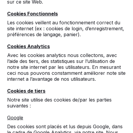
sur ce site Web.
Cookies Fonctionnels
Les cookies veillent au fonctionnement correct du
site internet (ex : cookies de login, d’enregistrement,
préférences de langage, panier).
Cookies Analytics
Avec les cookies analytics nous collectons, avec
l’aide des tiers, des statistiques sur l’utilisation de
Banc DeLuxe en béton
notre site internet par les utilisateurs. En mesurant
ceci nous pouvons constamment améliorer note site
148
reviews
internet a l’avantage de nos utilisateurs.
€ 775,00
hors TVA
Cookies de tiers
2ème produit et suivants
€ 675,00
la pièce,
Notre site utilise des cookies de/par les parties
économisez
12%
!
suivantes :
Couleur
Google
Des cookies sont placés et lus depuis Google, dans
le cadre de Google Analytics, via notre site. Nous