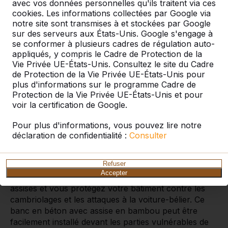
avec vos données personnelles qu'ils traitent via ces
cookies. Les informations collectées par Google via
notre site sont transmises à et stockées par Google
Banc en béton DeLuxe, banc en
sur des serveurs aux États-Unis. Google s'engage à
béton avec assise en bambou
se conformer à plusieurs cadres de régulation auto-
appliqués, y compris le Cadre de Protection de la
Un banc en béton robuste dans la version DeLuxe
Vie Privée UE-États-Unis. Consultez le site du Cadre
avec assise en bambou, confortable et esthétique. Le
de Protection de la Vie Privée UE-États-Unis pour
plus d'informations sur le programme Cadre de
banc est fabriqué en béton de haute qualité et est
Protection de la Vie Privée UE-États-Unis et pour
pourvu d’une belle assise en bambou. La robustesse
voir la certification de Google.
du béton et le raffinement du bambou font de ce
banc en béton DeLuxe un complément parfait pour
Pour plus d'informations, vous pouvez lire notre
votre terrain.
déclaration de confidentialité :
Consulter
Banc en béton multifonctionnel
Refuser
Utilisez le banc en béton DeLuxe pour sécuriser
Accepter
votre bâtiment. Vous créez facilement des places
assises et vous protégez votre bâtiment contre les
cambriolages et les attaques à la voiture-bélier. Ce
banc en béton avec assise en bambou peut être
facilement installé devant les parties vulnérables de