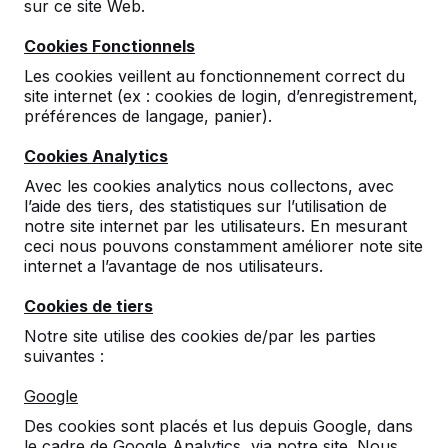
sur ce site Web.
Cookies Fonctionnels
Les cookies veillent au fonctionnement correct du
site internet (ex : cookies de login, d’enregistrement,
préférences de langage, panier).
Cookies Analytics
Avec les cookies analytics nous collectons, avec
l’aide des tiers, des statistiques sur l’utilisation de
Ensemble pique-nique
notre site internet par les utilisateurs. En mesurant
DeLuxe
ceci nous pouvons constamment améliorer note site
internet a l’avantage de nos utilisateurs.
54
reviews
Cookies de tiers
€ 1.700,00
hors TVA
Notre site utilise des cookies de/par les parties
suivantes :
2ème produit et suivants
€ 1.600,00
la pièce,
économisez
5%
!
Google
Des cookies sont placés et lus depuis Google, dans
Couleur
le cadre de Google Analytics, via notre site. Nous