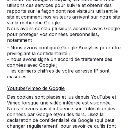
utilisons ces services pour suivre et obtenir des
rapports sur la façon dont nos visiteurs utilisent le
site et comment nos visiteurs arrivent sur notre site
Nombre
via la recherche Google.
Nous avons conclu plusieurs accords avec Google
pour protéger vos données personnelles,
notamment :
- Nous avons configuré Google Analytics pour être
privilégiant la confidentialité ;
Ajouter à la commande
- nous avons signé un accord de traitement des
données avec Google ;
- les derniers chiffres de votre adresse IP sont
masqués.
Ajouter à l’offre
Youtube/Vimeo de Google
Des cookies sont placés et lus depuis YouTube et
Vimeo lorsque une vidéo intégrée est visionnée.
Livraison et mise en place gratuites en België.
Nous n'avons pas d'influence sur l'utilisation des
données par Google et/ou des tiers. Lisez la
Livré dans un délai de 4 semaines ouvrables.
déclaration de confidentialité de Google (qui peut
Comment se fait la livraison ?
Voir la vidéo
changer régulièrement) pour savoir ce qu'ils font