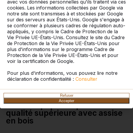
avec vos données personnelles qu'ils traitent via ces
cookies. Les informations collectées par Google via
notre site sont transmises à et stockées par Google
sur des serveurs aux États-Unis. Google s'engage à
Vous cherchez une table de pique-nique pour une
se conformer à plusieurs cadres de régulation auto-
cour d’école, un centre sportif, un parc ou un
appliqués, y compris le Cadre de Protection de la
camping ? Les produits HeBlad sont spécialement
Vie Privée UE-États-Unis. Consultez le site du Cadre
conçus pour une utilisation en extérieur. C’est
de Protection de la Vie Privée UE-États-Unis pour
pourquoi vous trouverez souvent cet ensemble
plus d'informations sur le programme Cadre de
pique-nique dans des endroits tels que les cours
Protection de la Vie Privée UE-États-Unis et pour
d’école, les parcs, les campings, les aires de repos
voir la certification de Google.
dans la nature et les terrains de sport. Du fait de leur
esthétique attrayante, les ensembles de pique-nique
Pour plus d'informations, vous pouvez lire notre
en béton constituent également un complément idéal
déclaration de confidentialité :
Consulter
dans votre jardin ou sur votre terrain d’entreprise.
Cet ensemble pique-nique DeLuxe combine chic et
fonctionnalité.
Refuser
Accepter
Table de pique-nique de
qualité supérieure avec assise
en bois