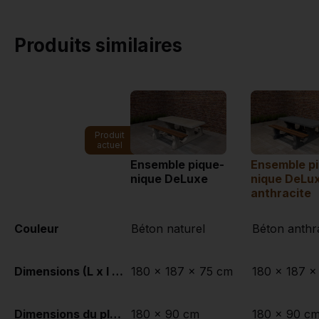
Produits similaires
Produit
actuel
Ensemble pique-
Ensemble p
nique DeLuxe
nique DeLu
anthracite
Couleur
Béton naturel
Béton anthr
Dimensions (L x l x h)
180 x 187 x 75 cm
180 x 187 x
Dimensions du plateau de table (L x l)
180 x 90 cm
180 x 90 c