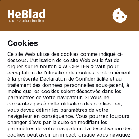
En raison de nos vacances, nous ne livrerons pas de la
semaine 31 à la semaine 33. Veuillez donc tenir compte des
délais de livraison plus longs.
Déjà plus de 30 000 produits vendus
0
Cookies
Ce site Web utilise des cookies comme indiqué ci-
dessous. L’utilisation de ce site Web ou le fait de
cliquer sur le bouton « ACCEPTER » vaut pour
acceptation de l’utilisation de cookies conformément
Pages trouvées avec tags
à la présente Déclaration de Confidentialité et au
Raquettes
traitement des données personnelles sous-jacent, à
moins que les cookies soient désactivés dans les
paramètres de votre navigateur. Si vous ne
consentez pas à cette utilisation des cookies par,
vous devez définir les paramètres de votre
Table de ping-pong outdoor
navigateur en conséquence. Vous pourrez toujours
changer d’avis par la suite en modifiant les
Table de ping-pong outdoor Tables de ping-
paramètres de votre navigateur. La désactivation des
pong outdoor de HeBlad Vous êtes a la bonne
cookies peut avoir un impact lorsque vous naviguez
adresse pour une belle table ping-pong outdoor