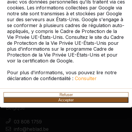
avec vos données personnelles qu'ils traitent via ces
pong et d’ensembles pique-nique en béton dans
cookies. Les informations collectées par Google via
les pays du Benelux, en Allemagne, au
notre site sont transmises à et stockées par Google
Danemark, en France et en Angleterre, entre
sur des serveurs aux États-Unis. Google s'engage à
autres. Et même dans les ré...
se conformer à plusieurs cadres de régulation auto-
appliqués, y compris le Cadre de Protection de la
Lire la suite ->
Vie Privée UE-États-Unis. Consultez le site du Cadre
de Protection de la Vie Privée UE-États-Unis pour
plus d'informations sur le programme Cadre de
Protection de la Vie Privée UE-États-Unis et pour
voir la certification de Google.
Pour plus d'informations, vous pouvez lire notre
Contact
déclaration de confidentialité :
Consulter
HeBlad Belgique
Lange Lozanastraat 142
Refuser
2018 Antwerpen
Accepter
Belgique
03 808 1759
info@heblad.be