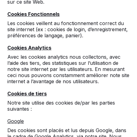
sur ce site Web.
que vous pourriez apprécier pendant des
nombreuses années. HeBlad est une entreprise
Cookies Fonctionnels
avec des années d’expérience dans la...
Les cookies veillent au fonctionnement correct du
Lire la suite ->
site internet (ex : cookies de login, d’enregistrement,
préférences de langage, panier).
Cookies Analytics
Table de tennis de table en plein air
Avec les cookies analytics nous collectons, avec
Table tennis de table en plein air Tout le monde
l’aide des tiers, des statistiques sur l’utilisation de
joue au tennis de table sur les tables d'extérieur
notre site internet par les utilisateurs. En mesurant
de HeBlad! Il y a de fortes chances que vous
ceci nous pouvons constamment améliorer note site
ayez vu une table de ping-pong sur une aire de
internet a l’avantage de nos utilisateurs.
jeux d'école ou dans une aire de jeux. HeBlad
est le plus grand dans le domaine ...
Cookies de tiers
Lire la suite ->
Notre site utilise des cookies de/par les parties
suivantes :
Google
HeBlad au Danemark
Des cookies sont placés et lus depuis Google, dans
Le site Internet pour Danemark en 3 langues.
le cadre de Google Analytics, via notre site. Nous