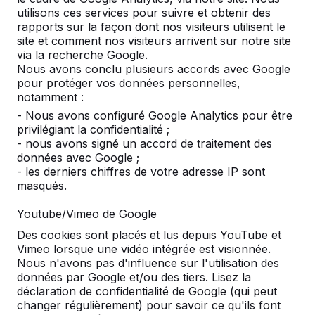
Nos tables de pingpong partent de plus en plus
utilisons ces services pour suivre et obtenir des
loin, puisque les ventes en ligne sont un atout.
rapports sur la façon dont nos visiteurs utilisent le
site et comment nos visiteurs arrivent sur notre site
Lire la suite ->
via la recherche Google.
Nous avons conclu plusieurs accords avec Google
pour protéger vos données personnelles,
notamment :
Balles de ping-pong
- Nous avons configuré Google Analytics pour être
Balles de ping-pong En tant que fournisseur de
privilégiant la confidentialité ;
tables de ping-pong, on nous demande
- nous avons signé un accord de traitement des
régulièrement de livrer des raquettes et des
données avec Google ;
balles avec les tables. Pour cette raison nous
- les derniers chiffres de votre adresse IP sont
les avons ajoutés à notre collection. Nous
masqués.
vendons les balles en 4 emballages diff&eacu...
Youtube/Vimeo de Google
Lire la suite ->
Des cookies sont placés et lus depuis YouTube et
Vimeo lorsque une vidéo intégrée est visionnée.
Nous n'avons pas d'influence sur l'utilisation des
Accueil
données par Google et/ou des tiers. Lisez la
déclaration de confidentialité de Google (qui peut
La qualité de HeBlad Au fil des ans, nous avons
changer régulièrement) pour savoir ce qu'ils font
fabriué et livré des milliers de tables de ping-