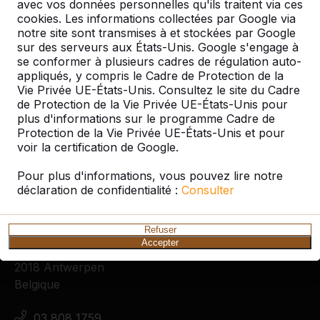
avec vos données personnelles qu'ils traitent via ces
Ensemble pique-nique en béton Les tables de
cookies. Les informations collectées par Google via
pique-nique en béton de HeBlad se
notre site sont transmises à et stockées par Google
caractérisent par leur aspect robuste. Les
sur des serveurs aux États-Unis. Google s'engage à
tables sont fabriquées en une seule pièce, ce
se conformer à plusieurs cadres de régulation auto-
qui les rend anti-vandalisme et très adaptés aux
appliqués, y compris le Cadre de Protection de la
espaces publics. Les tables ...
Vie Privée UE-États-Unis. Consultez le site du Cadre
Lire la suite ->
de Protection de la Vie Privée UE-États-Unis pour
plus d'informations sur le programme Cadre de
Protection de la Vie Privée UE-États-Unis et pour
voir la certification de Google.
Pour plus d'informations, vous pouvez lire notre
déclaration de confidentialité :
Consulter
Contact
Refuser
HeBlad Belgique
Accepter
Lange Lozanastraat 142
2018 Antwerpen
Belgique
03 808 1759