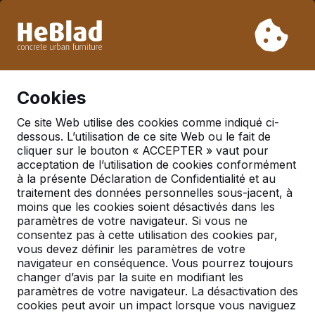
En raison de nos vacances, nous ne livrerons pas de la
semaine 31 à la semaine 33. Veuillez donc tenir compte des
délais de livraison plus longs.
Déjà plus de 30 000 produits vendus
0
Cookies
Ce site Web utilise des cookies comme indiqué ci-
dessous. L’utilisation de ce site Web ou le fait de
cliquer sur le bouton « ACCEPTER » vaut pour
acceptation de l’utilisation de cookies conformément
Pages trouvées avec tags
à la présente Déclaration de Confidentialité et au
anti-vandalisme
traitement des données personnelles sous-jacent, à
moins que les cookies soient désactivés dans les
paramètres de votre navigateur. Si vous ne
consentez pas à cette utilisation des cookies par,
vous devez définir les paramètres de votre
Table d'échec
navigateur en conséquence. Vous pourrez toujours
changer d’avis par la suite en modifiant les
Table d'échecs Quand vous pensez aux
paramètres de votre navigateur. La désactivation des
échecs, vous pensez probablement à un jeu qui
cookies peut avoir un impact lorsque vous naviguez
se joue à l '’intérieur. Cependant avec les tables