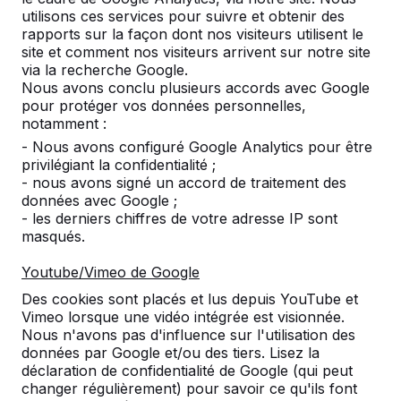
cours d’écoles, campings et parcs et nous
utilisons ces services pour suivre et obtenir des
livrons directement depuis l’usine. Ces bancs
rapports sur la façon dont nos visiteurs utilisent le
sont très résistant au vandalisme et sont
site et comment nos visiteurs arrivent sur notre site
fabriqués en diff&...
via la recherche Google.
Nous avons conclu plusieurs accords avec Google
Lire la suite ->
pour protéger vos données personnelles,
notamment :
- Nous avons configuré Google Analytics pour être
Table de tennis bleue
privilégiant la confidentialité ;
- nous avons signé un accord de traitement des
Table de tennis bleue Voulez-vous également
données avec Google ;
une si belle table de ping-pong pour la cour
- les derniers chiffres de votre adresse IP sont
d'école, le club de sport ou le terrain de jeu
masqués.
dans votre quartier. Nos tables sont en une
seule pièce donc vraiment résistant au
Youtube/Vimeo de Google
vandalisme. Cela fait que nos tables convi...
Des cookies sont placés et lus depuis YouTube et
Lire la suite ->
Vimeo lorsque une vidéo intégrée est visionnée.
Nous n'avons pas d'influence sur l'utilisation des
données par Google et/ou des tiers. Lisez la
déclaration de confidentialité de Google (qui peut
Ensemble pique-nique en béton
changer régulièrement) pour savoir ce qu'ils font