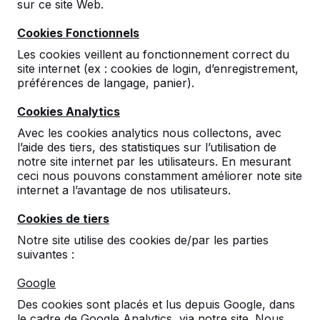
sur ce site Web.
de HeBlad il est également possible de laisser
les enfants de votre école ou de votre quartier
Cookies Fonctionnels
s&rsq...
Les cookies veillent au fonctionnement correct du
Lire la suite ->
site internet (ex : cookies de login, d’enregistrement,
préférences de langage, panier).
Cookies Analytics
Jeu d'échecs extérieur
Avec les cookies analytics nous collectons, avec
Jeu d'échecs extérieur Les échecs ne sont pas
l’aide des tiers, des statistiques sur l’utilisation de
directement un sport ou l’on pense de jouer à
notre site internet par les utilisateurs. En mesurant
l’air frais de l’extérieur. Pourtant avec un jeu
ceci nous pouvons constamment améliorer note site
d’échec de HeBlad c’est un réel possibilité. Bien
internet a l’avantage de nos utilisateurs.
sûr il es...
Cookies de tiers
Lire la suite ->
Notre site utilise des cookies de/par les parties
suivantes :
Bancs en béton
Google
Bancs en béton Nous fabriquons des bancs en
Des cookies sont placés et lus depuis Google, dans
béton pour les espaces publics, aires de jeux,
le cadre de Google Analytics, via notre site. Nous