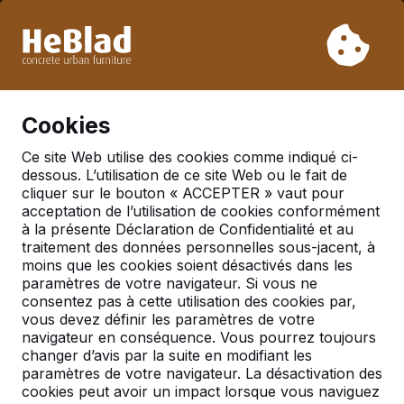
En raison de nos vacances, nous ne livrerons pas de la
semaine 31 à la semaine 33. Veuillez donc tenir compte des
délais de livraison plus longs.
Déjà plus de 30 000 produits vendus
0
Cookies
Ce site Web utilise des cookies comme indiqué ci-
dessous. L’utilisation de ce site Web ou le fait de
Meer
cliquer sur le bouton « ACCEPTER » vaut pour
acceptation de l’utilisation de cookies conformément
à la présente Déclaration de Confidentialité et au
Table de ping-pong
traitement des données personnelles sous-jacent, à
outdoor
moins que les cookies soient désactivés dans les
paramètres de votre navigateur. Si vous ne
consentez pas à cette utilisation des cookies par,
Tables de ping-pong outdoor
vous devez définir les paramètres de votre
navigateur en conséquence. Vous pourrez toujours
de HeBlad
changer d’avis par la suite en modifiant les
paramètres de votre navigateur. La désactivation des
Vous êtes a la bonne adresse pour une belle table
cookies peut avoir un impact lorsque vous naviguez
ping-pong outdoor que vous pourriez apprécier