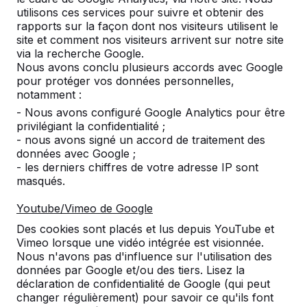
utilisons ces services pour suivre et obtenir des
Les meilleures tables de ping-
rapports sur la façon dont nos visiteurs utilisent le
site et comment nos visiteurs arrivent sur notre site
pong pour l'éxterieur
via la recherche Google.
Nous avons conclu plusieurs accords avec Google
Jouer au ping-pong, il restera toujours amusant à
pour protéger vos données personnelles,
jouer à ce jeu. Ce sport est pratiqué depuis des
notamment :
nombreuses générations. Une table de ping-pong à
- Nous avons configuré Google Analytics pour être
l’intérieur n’est pas toujours pratique. Il faut le mettre
privilégiant la confidentialité ;
en place, ranger et de nouveau mettre en place ou
- nous avons signé un accord de traitement des
ca prends de la place si vous la laissez en
données avec Google ;
permanence. Une table de ping-pong outdoor ne
- les derniers chiffres de votre adresse IP sont
pose pas ce problème. Il y a toujours de la place
masqués.
pour une belle table de ping-pong, résistant à toutes
les intempéries, dans votre cour d’école ou tout autre
Youtube/Vimeo de Google
espace public. Nous fabriquons nos tables avec des
Des cookies sont placés et lus depuis YouTube et
matériaux solides. Nous garantissons que nos tables
Vimeo lorsque une vidéo intégrée est visionnée.
résistent à toutes les tempêtes et en plus les tables
Nous n'avons pas d'influence sur l'utilisation des
sont pratiquement anti-vandalisme !
données par Google et/ou des tiers. Lisez la
déclaration de confidentialité de Google (qui peut
changer régulièrement) pour savoir ce qu'ils font