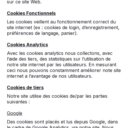
sur ce site Web.
pendant des nombreuses années. HeBlad est une
entreprise avec des années d’expérience dans la
Cookies Fonctionnels
fabrication de tables de ping-pong d’extérieur. Nous
Les cookies veillent au fonctionnement correct du
savons faire une table de qualité et qui convient pour
site internet (ex : cookies de login, d’enregistrement,
utilisation à l’extérieur. Non seulement les enfants
préférences de langage, panier).
peuvent s’amuser sans fin mais en plus la table est
pratiquement anti-vandalisme. C’est pour une bonne
Cookies Analytics
raison que nos table se trouvent dans toute l’Europe,
Avec les cookies analytics nous collectons, avec
dans des parc, les terrains de jeux et dans les cours
l’aide des tiers, des statistiques sur l’utilisation de
d’école !
notre site internet par les utilisateurs. En mesurant
ceci nous pouvons constamment améliorer note site
internet a l’avantage de nos utilisateurs.
Cookies de tiers
Notre site utilise des cookies de/par les parties
suivantes :
Google
Des cookies sont placés et lus depuis Google, dans
le cadre de Google Analytics, via notre site. Nous