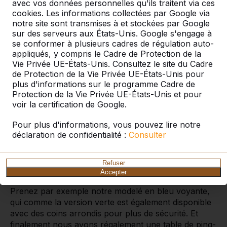
avec vos données personnelles qu'ils traitent via ces
cookies. Les informations collectées par Google via
notre site sont transmises à et stockées par Google
sur des serveurs aux États-Unis. Google s'engage à
se conformer à plusieurs cadres de régulation auto-
appliqués, y compris le Cadre de Protection de la
Vie Privée UE-États-Unis. Consultez le site du Cadre
de Protection de la Vie Privée UE-États-Unis pour
plus d'informations sur le programme Cadre de
Utilisez des tables de ping-
Protection de la Vie Privée UE-États-Unis et pour
pong en plein air
voir la certification de Google.
Nous avons fabriqué notre première table ping-pong
Pour plus d'informations, vous pouvez lire notre
déclaration de confidentialité :
Consulter
en béton en 1994. Il s’agissait d’un modelé
rectangulaire en couleur vert qui ressemblait aux
tables de ping-pong que nous connaissons tous
Refuser
depuis notre enfance. Entretemps nous avons
Accepter
développés d’autres modelés en différentes couleurs.
Prenez par exemple notre modelé en bleu voyante,
qui comme la version verte est également disponible
avec des coins arrondis pour plus de sécurité. Et
finalement nous avons régalement une table de ping-