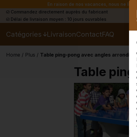
En raison de nos vacances, nous ne livrer
Commandez directement auprès du fabricant
Délai de livraison moyen : 10 jours ouvrables
Catégories
Livraison
Contact
FAQ
Home
/
Plus
/
Table ping-pong avec angles arrondis
Table ping