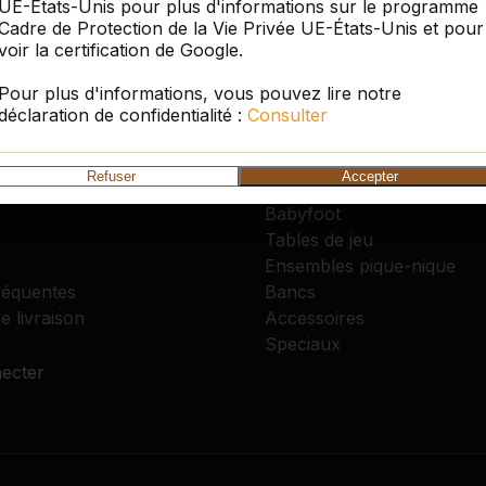
UE-États-Unis pour plus d'informations sur le programme
es de tennis
Cour d’école
Livraison gratuit
Des tables de
Cadre de Protection de la Vie Privée UE-États-Unis et pour
voir la certification de Google.
Pour plus d'informations, vous pouvez lire notre
déclaration de confidentialité :
Consulter
entèle
Catégories
Tables de ping-pong
Refuser
Accepter
-nous
Footvolley
Babyfoot
Tables de jeu
Ensembles pique-nique
réquentes
Bancs
e livraison
Accessoires
Speciaux
ecter