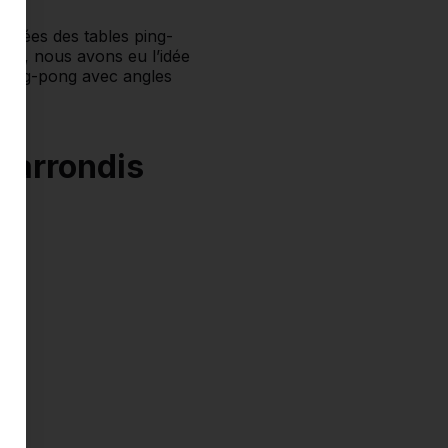
ivrées des tables ping-
es, nous avons eu l’idée
e ping-pong avec angles
 arrondis