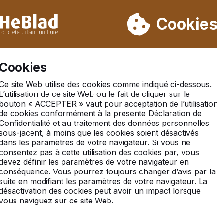
ons pas de la semaine 31 à la semaine 33. Veuillez donc tenir 
Déjà plus de 30 000 produits vendus
Cookie
Se 
Cookies
Ce site Web utilise des cookies comme indiqué ci-dessous.
L’utilisation de ce site Web ou le fait de cliquer sur le
bouton « ACCEPTER » vaut pour acceptation de l’utilisatio
-pong avec angles arro
de cookies conformément à la présente Déclaration de
Confidentialité et au traitement des données personnelles
sous-jacent, à moins que les cookies soient désactivés
dans les paramètres de votre navigateur. Si vous ne
consentez pas à cette utilisation des cookies par, vous
devez définir les paramètres de votre navigateur en
conséquence. Vous pourrez toujours changer d’avis par la
suite en modifiant les paramètres de votre navigateur. La
désactivation des cookies peut avoir un impact lorsque
vous naviguez sur ce site Web.