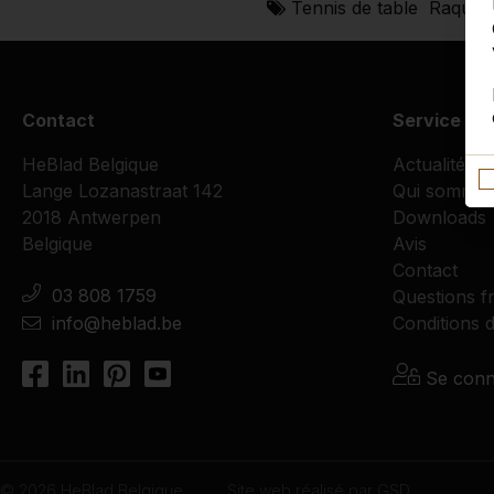
Tennis de table
Raquett
Contact
Service cli
HeBlad Belgique
Actualités
Lange Lozanastraat 142
Qui sommes
2018 Antwerpen
Downloads
Belgique
Avis
Contact
03 808 1759
Questions f
info@heblad.be
Conditions d
Se conn
© 2026 HeBlad Belgique
Site web réalisé par
GSD