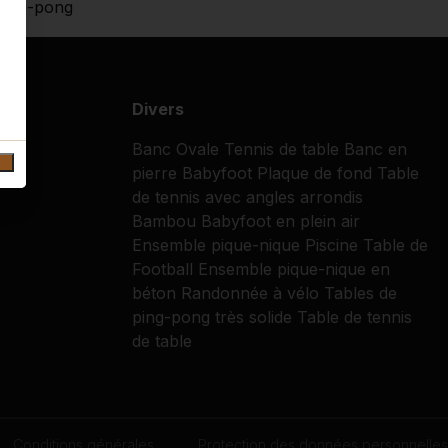
 ping-pong
Divers
Banc Ovale
Tennis de table
Banc en
pierre
Babyfoot
Plaque de fond
Table
de tennis avec angles arrondis
Bambou
Babyfoot en plein air
Ensemble pique-nique
Piscine
Table de
Football
Ensemble pique-nique en
béton
Randonnée à vélo
Tables de
ping-pong très solide
Table de tennis
de table
Conditions générales
Protection des données personnelles