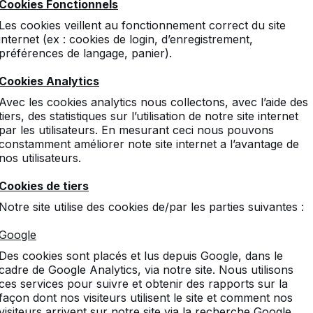
Cookies Fonctionnels
Les cookies veillent au fonctionnement correct du site
ignalé les tables de ping-pong de HeBlad. Nous avons déjà l
internet (ex : cookies de login, d’enregistrement,
écoles primaires. Comme les enfants jouent assez fanatiqu
préférences de langage, panier).
 que les enfants se blessent moins facilement. Les tables d
n plusieurs versions.
Cookies Analytics
sous pour les différentes versions.
Avec les cookies analytics nous collectons, avec l’aide des
les de ping-pong avec angles
tiers, des statistiques sur l’utilisation de notre site internet
par les utilisateurs. En mesurant ceci nous pouvons
constamment améliorer note site internet a l’avantage de
nos utilisateurs.
Cookies de tiers
Notre site utilise des cookies de/par les parties suivantes :
PP.AR.BL
PP.AR.NT
Google
Des cookies sont placés et lus depuis Google, dans le
Bleu
Naturel
cadre de Google Analytics, via notre site. Nous utilisons
ces services pour suivre et obtenir des rapports sur la
façon dont nos visiteurs utilisent le site et comment nos
visiteurs arrivent sur notre site via la recherche Google.