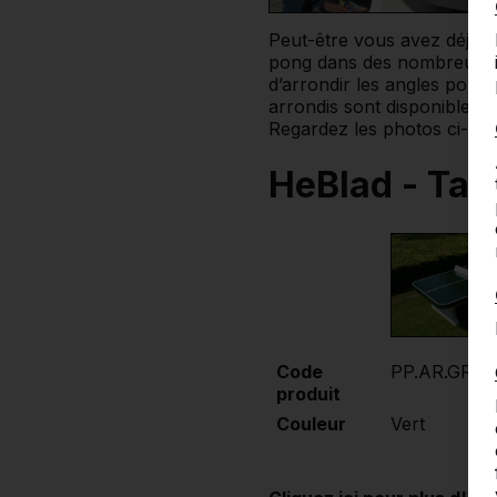
Peut-être vous avez déjà s
pong dans des nombreuses 
d’arrondir les angles pour
arrondis sont disponibles e
Regardez les photos ci-des
HeBlad - Tab
Code
PP.AR.GR
produit
Couleur
Vert