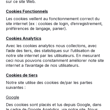
sur ce site Web.
Cookies Fonctionnels
Les cookies veillent au fonctionnement correct du
site internet (ex : cookies de login, d’enregistrement,
préférences de langage, panier).
Cookies Analytics
Avec les cookies analytics nous collectons, avec
l’aide des tiers, des statistiques sur l’utilisation de
Table de ping-pong
notre site internet par les utilisateurs. En mesurant
anthracite ronde
ceci nous pouvons constamment améliorer note site
internet a l’avantage de nos utilisateurs.
5
reviews
Cookies de tiers
€ 2.550,00
hors TVA
Notre site utilise des cookies de/par les parties
suivantes :
2ème produit et suivants
€ 2.450,00
la pièce,
économisez
3%
!
Google
Des cookies sont placés et lus depuis Google, dans
Couleur
le cadre de Google Analytics, via notre site. Nous