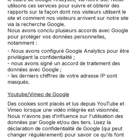
utilisons ces services pour suivre et obtenir des
rapports sur la façon dont nos visiteurs utilisent le
site et comment nos visiteurs arrivent sur notre site
Nombre
via la recherche Google.
Nous avons conclu plusieurs accords avec Google
pour protéger vos données personnelles,
notamment :
- Nous avons configuré Google Analytics pour être
privilégiant la confidentialité ;
Ajouter à la commande
- nous avons signé un accord de traitement des
données avec Google ;
- les derniers chiffres de votre adresse IP sont
masqués.
Ajouter à l’offre
Youtube/Vimeo de Google
Des cookies sont placés et lus depuis YouTube et
Vimeo lorsque une vidéo intégrée est visionnée.
Livraison et mise en place gratuites en België.
Nous n'avons pas d'influence sur l'utilisation des
données par Google et/ou des tiers. Lisez la
Livré dans un délai de 4 semaines ouvrables.
déclaration de confidentialité de Google (qui peut
Comment se fait la livraison ?
Voir la vidéo
changer régulièrement) pour savoir ce qu'ils font