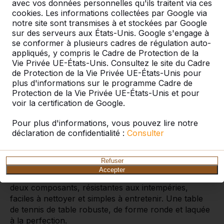
avec vos données personnelles qu'ils traitent via ces
cookies. Les informations collectées par Google via
notre site sont transmises à et stockées par Google
sur des serveurs aux États-Unis. Google s'engage à
se conformer à plusieurs cadres de régulation auto-
Table de ping-pong ronde de
appliqués, y compris le Cadre de Protection de la
couleur anthracite
Vie Privée UE-États-Unis. Consultez le site du Cadre
de Protection de la Vie Privée UE-États-Unis pour
Jouer au tennis de table n’a jamais été aussi
plus d'informations sur le programme Cadre de
stimulant. Une table ronde offre une multitude de
Protection de la Vie Privée UE-États-Unis et pour
possibilités de jeu. Une partie de ping-pong classique
voir la certification de Google.
n’est peut-être pas facile avec cette table ronde, mais
que pensez-vous d’une partie de tournante ?
Pour plus d'informations, vous pouvez lire notre
La table de tennis de table ronde anthracite est
déclaration de confidentialité :
Consulter
fabriquée d’une seule pièce en béton armé. La laque
anthracite du plateau de la table et la laque blanche
Refuser
des lignes et du filet ne peuvent pas s’écailler. Les
Accepter
laques utilisées par HeBlad sont en effet des laques à
deux composants, résistantes aux intempéries,
faciles à nettoyer et simples à entretenir. Une table
de tennis de table robuste, de forme ronde et laquée
à la perfection.