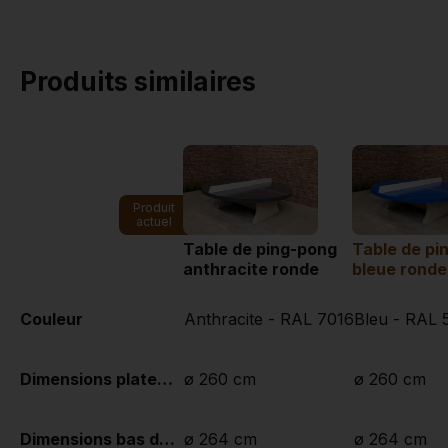
Produits similaires
Produit
actuel
Table de ping-pong
Table de pi
anthracite ronde
bleue ronde
Couleur
Anthracite - RAL 7016
Bleu - RAL 
Dimensions plateau de jeu (L x l)
ø 260 cm
ø 260 cm
Dimensions bas de plateau de jeu
ø 264 cm
ø 264 cm