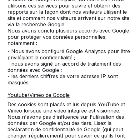
utilisons ces services pour suivre et obtenir des
rapports sur la façon dont nos visiteurs utilisent le
site et comment nos visiteurs arrivent sur notre site
via la recherche Google.
Nombre
Nous avons conclu plusieurs accords avec Google
pour protéger vos données personnelles,
notamment :
- Nous avons configuré Google Analytics pour être
privilégiant la confidentialité ;
- nous avons signé un accord de traitement des
Ajouter à la commande
données avec Google ;
- les derniers chiffres de votre adresse IP sont
masqués.
Ajouter à l’offre
Youtube/Vimeo de Google
Des cookies sont placés et lus depuis YouTube et
Vimeo lorsque une vidéo intégrée est visionnée.
Nous n'avons pas d'influence sur l'utilisation des
Livraison et mise en place gratuites en België.
données par Google et/ou des tiers. Lisez la
Livré dans un délai de 4 semaines ouvrables.
déclaration de confidentialité de Google (qui peut
Comment se fait la livraison ?
Voir la vidéo
changer régulièrement) pour savoir ce qu'ils font