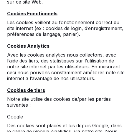
sur ce site Web.
Cookies Fonctionnels
Les cookies veillent au fonctionnement correct du
site internet (ex : cookies de login, d’enregistrement,
préférences de langage, panier).
Cookies Analytics
Table de backgammon en
Avec les cookies analytics nous collectons, avec
l’aide des tiers, des statistiques sur l’utilisation de
béton naturel 2
notre site internet par les utilisateurs. En mesurant
ceci nous pouvons constamment améliorer note site
personnes
internet a l’avantage de nos utilisateurs.
reviews
Cookies de tiers
Notre site utilise des cookies de/par les parties
€ 2.300,00
hors TVA
suivantes :
2ème produit et suivants
€ 2.200,00
la pièce,
Google
économisez
4%
!
Des cookies sont placés et lus depuis Google, dans
Couleur
le cadre de Google Analytics, via notre site. Nous