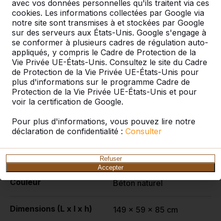
avec vos données personnelles qu'ils traitent via ces
cookies. Les informations collectées par Google via
notre site sont transmises à et stockées par Google
sur des serveurs aux États-Unis. Google s'engage à
Table de backgammon en
se conformer à plusieurs cadres de régulation auto-
appliqués, y compris le Cadre de Protection de la
béton naturel 2
Vie Privée UE-États-Unis. Consultez le site du Cadre
personnes
de Protection de la Vie Privée UE-États-Unis pour
plus d'informations sur le programme Cadre de
Bientôt plus d'informations sur ce produit
Protection de la Vie Privée UE-États-Unis et pour
voir la certification de Google.
Pour plus d'informations, vous pouvez lire notre
Spécifications
déclaration de confidentialité :
Consulter
Code de produit
GT.BG.2
Refuser
Accepter
Couleur
Béton naturel
Dimensions (L x l x h)
149 x 59 x 85 cm