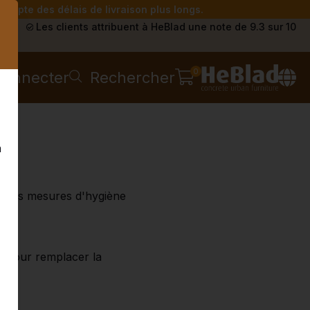
compte des délais de livraison plus longs.
s
Les clients attribuent à HeBlad une note de 9.3 sur 10
0
connecter
Rechercher
n
e les mesures d'hygiène
n pour remplacer la