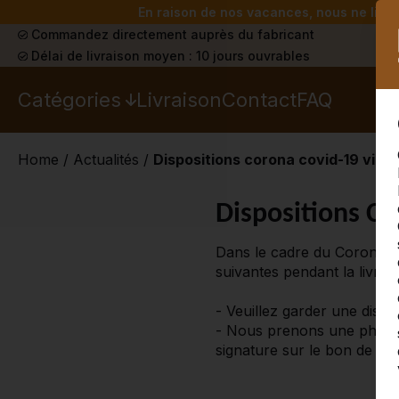
En raison de nos vacances, nous ne livrer
Commandez directement auprès du fabricant
Délai de livraison moyen : 10 jours ouvrables
Catégories
Livraison
Contact
FAQ
Home
/
Actualités
/
Dispositions corona covid-19 virus
Dispositions Co
Dans le cadre du Corona C
suivantes pendant la livrais
- Veuillez garder une dist
- Nous prenons une photo 
signature sur le bon de tr