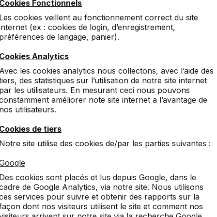
Cookies Fonctionnels
Les cookies veillent au fonctionnement correct du site
internet (ex : cookies de login, d’enregistrement,
préférences de langage, panier).
Cookies Analytics
entèle
Catégories
Avec les cookies analytics nous collectons, avec l’aide des
tiers, des statistiques sur l’utilisation de notre site internet
Tables de ping-pong
par les utilisateurs. En mesurant ceci nous pouvons
-nous
Footvolley
constamment améliorer note site internet a l’avantage de
Babyfoot
nos utilisateurs.
Tables de jeu
Ensembles pique-nique
Cookies de tiers
réquentes
Bancs
Notre site utilise des cookies de/par les parties suivantes :
e livraison
Accessoires
Google
Speciaux
ecter
Des cookies sont placés et lus depuis Google, dans le
cadre de Google Analytics, via notre site. Nous utilisons
ces services pour suivre et obtenir des rapports sur la
façon dont nos visiteurs utilisent le site et comment nos
visiteurs arrivent sur notre site via la recherche Google.