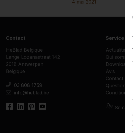
4 mai 2021
Contact
Service cli
HeBlad Belgique
Actualités
Lange Lozanastraat 142
Qui sommes
2018 Antwerpen
Downloads
Belgique
Avis
Contact
03 808 1759
Questions f
info@heblad.be
Conditions d
Se conn