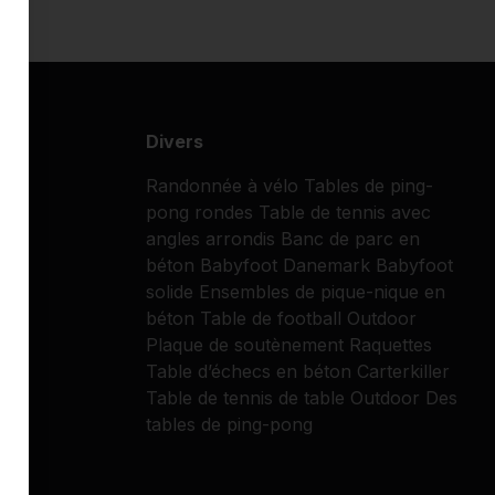
Divers
Randonnée à vélo
Tables de ping-
pong rondes
Table de tennis avec
angles arrondis
Banc de parc en
béton
Babyfoot
Danemark
Babyfoot
solide
Ensembles de pique-nique en
béton
Table de football Outdoor
Plaque de soutènement
Raquettes
Table d’échecs en béton
Carterkiller
Table de tennis de table Outdoor
Des
tables de ping-pong