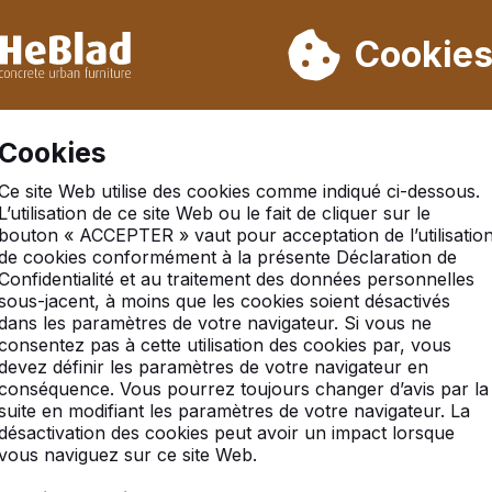
ons pas de la semaine 31 à la semaine 33. Veuillez donc tenir 
Déjà plus de 30 000 produits vendus
Cookie
Se 
Cookies
Ce site Web utilise des cookies comme indiqué ci-dessous.
L’utilisation de ce site Web ou le fait de cliquer sur le
bouton « ACCEPTER » vaut pour acceptation de l’utilisatio
de cookies conformément à la présente Déclaration de
rona Covid-19 virus
Confidentialité et au traitement des données personnelles
sous-jacent, à moins que les cookies soient désactivés
ovid-19 virus, nous vous demandons de prendre en compt
dans les paramètres de votre navigateur. Si vous ne
on :
consentez pas à cette utilisation des cookies par, vous
devez définir les paramètres de votre navigateur en
ance de 3 mètres de notre chauffeur
conséquence. Vous pourrez toujours changer d’avis par la
du récepteur avec le pouce levé pour accord de réceptio
suite en modifiant les paramètres de votre navigateur. La
ansport
désactivation des cookies peut avoir un impact lorsque
vous naviguez sur ce site Web.